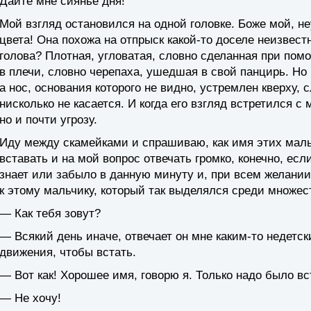
Дайте мне сиянье дня!
Мой взгляд остановился на одной головке. Боже мой, н
цвета! Она похожа на отпрыск какой-то доселе неизвест
голова? Плотная, угловатая, словно сделанная при пом
в плечи, словно черепаха, ушедшая в свой панцирь. Но 
а нос, основания которого не видно, устремлен кверху, 
нисколько не касается. И когда его взгляд встретился с 
но и почти угрозу.
Иду между скамейками и спрашиваю, как имя этих мал
вставать и на мой вопрос отвечать громко, конечно, если
знает или забыло в данную минуту и, при всем желании
к этому мальчику, который так выделялся среди множес
— Как тебя зовут?
— Всякий день иначе, отвечает он мне каким-то недетс
движения, чтобы встать.
— Вот как! Хорошее имя, говорю я. Только надо было вс
— Не хочу!