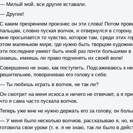
— Милый мой, все другие вставали.
— Другие!
С каким презрением произнес он эти слова! Потом про
пальцам, словно пуская волчок, и отвернулся в сторону. 
мне просыпается то чувство, которое там, среди этих го
этом маленьком мире, где нужно быть творцом-художни
эти последние умеют быть иной раз почти большими в с
знаешь, имеешь ли право подчинять их своей воле!
Совершенно не знаю, как поступить. Подсаживаюсь к не
решительнее, поворачиваю его голову к себе.
— Ты любишь играть в волчок, не так ли?
Он смотрит на меня искоса и ничего не отвечает, а я пр
что я сама часто пускала волчок.
Теперь уже мне не нужно держать его за голову, он бол
— У меня было несколько волчков, рассказываю я, но, к
готовила свои уроки (т. е. я не знаю, так ли было в дейс