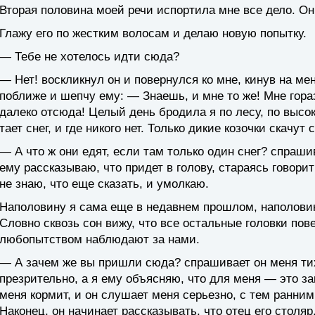
Вторая половина моей речи испортила мне все дело. Он
Глажу его по жестким волосам и делаю новую попытку.
— Тебе не хотелось идти сюда?
— Нет! воскликнул он и повернулся ко мне, кинув на ме
поближе и шепчу ему: — Знаешь, и мне то же! Мне гор
далеко отсюда! Целый день бродила я по лесу, по высок
тает снег, и где никого нет. Только дикие козочки скачут 
— А что ж они едят, если там только один снег? спраши
ему рассказываю, что придет в голову, стараясь говорит
не знаю, что еще сказать, и умолкаю.
Наполовину я сама еще в недавнем прошлом, наполовин
Словно сквозь сон вижу, что все остальные головки пове
любопытством наблюдают за нами.
— А зачем же вы пришли сюда? спрашивает он меня тих
презрительно, а я ему объясняю, что для меня — это заня
меня кормит, и он слушает меня серьезно, с тем ранни
Наконец, он начинает рассказывать, что отец его столяр,