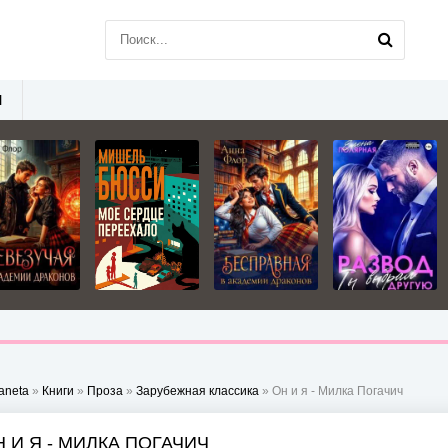
Ы
aneta
»
Книги
»
Проза
»
Зарубежная классика
» Он и я - Милка Погачич
 И Я - МИЛКА ПОГАЧИЧ