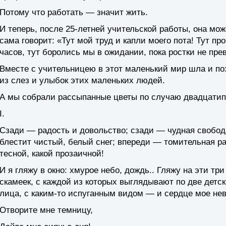
Потому что работать — значит жить.
И теперь, после 25-летней учительской работы, она мож
сама говорит: «Тут мой труд и капли моего пота! Тут п
часов, тут боролись мы в ожидании, пока ростки не пре
Вместе с учительницею в этот маленький мир шла и по
из слез и улыбок этих маленьких людей.
А мы собрали рассыпанные цветы по случаю двадцатип
I.
Сзади — радость и довольство; сзади — чудная свобода
блестит чистый, белый снег; впереди — томительная ра
тесной, какой прозаичной!
И я гляжу в окно: хмурое небо, дождь.. Гляжу на эти т
скамеек, с каждой из которых выглядывают по две детс
лица, с каким-то испуганным видом — и сердце мое не
Отворите мне темницу,