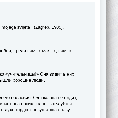
ojega svijeta» (Zagreb. 1905),
 любви, среди самых малых, самых
ько «учительницы!» Она видит в них
 вышли хорошие люди.
воего сословия. Однако она не сидит,
ирает она своих коллег в «Клуб» и
 духе гордого лозунга «на славу