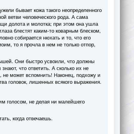
еужели бывает кожа такого неопределенного
ной ветви человеческого рода. А сама
ощи долота и молотка; при этом она ушла
глаза блестят каким-то коварным блеском,
словно собирается нюхать и то, что его
моим, то я прочла в нем не только отпор,
ышей. Они быстро усвоили, что должны
 знают, что ответить. А сколько их не
, не может вспомнить! Наконец, подхожу и
тва головок, лишенных всякого выражения.
ким голосом, не делая ни малейшего
тать, когда отвечаешь.