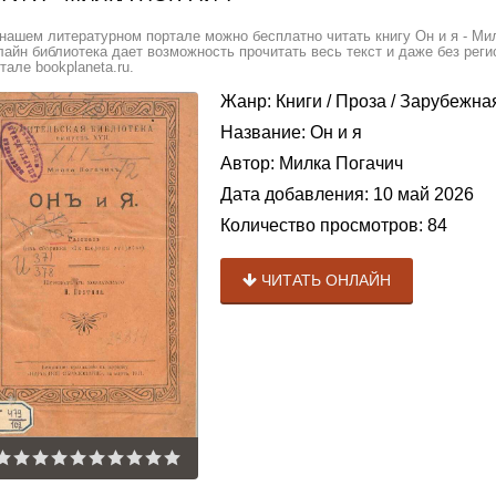
нашем литературном портале можно бесплатно читать книгу Он и я - Ми
айн библиотека дает возможность прочитать весь текст и даже без ре
тале bookplaneta.ru.
Жанр:
Книги
/
Проза
/
Зарубежная
Название:
Он и я
Автор:
Милка Погачич
Дата добавления:
10 май 2026
Количество просмотров:
84
ЧИТАТЬ ОНЛАЙН