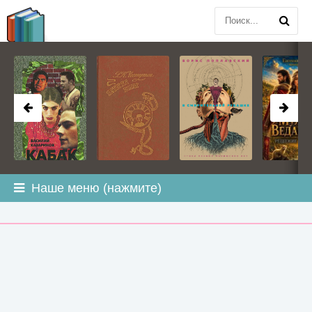
BOOK
PLANETA
.COM
Наше меню (нажмите)