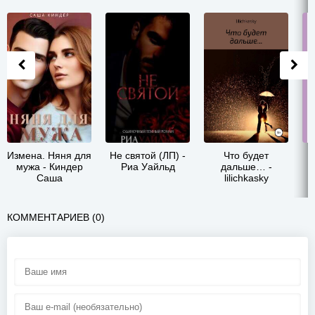
Измена. Няня для
Не святой (ЛП) -
Что будет
В
мужа - Киндер
Риа Уайльд
дальше… -
Саша
lilichkasky
КОММЕНТАРИЕВ (0)