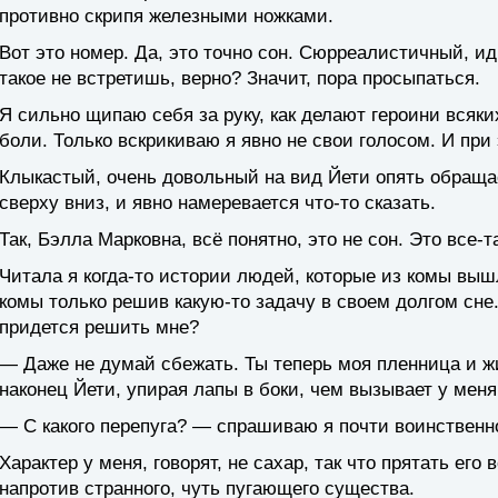
противно скрипя железными ножками.
Вот это номер. Да, это точно сон. Сюрреалистичный, и
такое не встретишь, верно? Значит, пора просыпаться.
Я сильно щипаю себя за руку, как делают героини всяк
боли. Только вскрикиваю я явно не свои голосом. И при
Клыкастый, очень довольный на вид Йети опять обраща
сверху вниз, и явно намеревается что-то сказать.
Так, Бэлла Марковна, всё понятно, это не сон. Это все-т
Читала я когда-то истории людей, которые из комы выш
комы только решив какую-то задачу в своем долгом сне.
придется решить мне?
— Даже не думай сбежать. Ты теперь моя пленница и ж
наконец Йети, упирая лапы в боки, чем вызывает у мен
— С какого перепуга? — спрашиваю я почти воинственно,
Характер у меня, говорят, не сахар, так что прятать его
напротив странного, чуть пугающего существа.