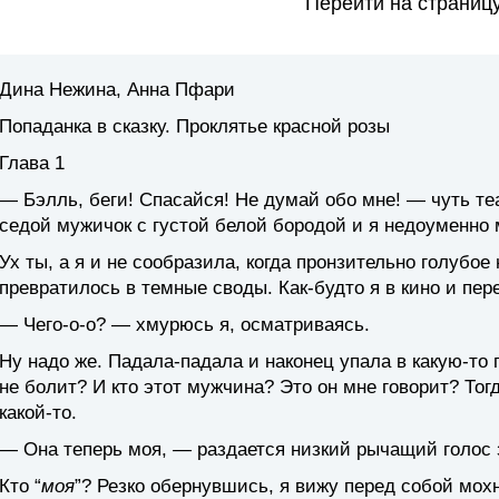
Перейти на страниц
Дина Нежина, Анна Пфари
Попаданка в сказку. Проклятье красной розы
Глава 1
— Бэлль, беги! Спасайся! Не думай обо мне! — чуть те
седой мужичок с густой белой бородой и я недоуменно 
Ух ты, а я и не сообразила, когда пронзительно голубо
превратилось в темные своды. Как-будто я в кино и пер
— Чего-о-о? — хмурюсь я, осматриваясь.
Ну надо же. Падала-падала и наконец упала в какую-то
не болит? И кто этот мужчина? Это он мне говорит? То
какой-то.
— Она теперь моя, — раздается низкий рычащий голос з
Кто “
моя
”? Резко обернувшись, я вижу перед собой мох