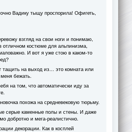
 точно Вадику тыщу проспорила! Офигеть,
ревожу взгляд на свои ноги и понимаю,
ы в отличном костюме для альпинизма,
маловажно. И вот я уже стою в каком-то
ред?
т тащить на выход из… это комната или
 меня бежать.
ебя на том, что автоматически иду за
е.
ановочка похожа на средневековую тюрьму.
ые серые каменные полы и стены. И даже
мо добротно и мега-реалистично.
рации декорации. Как в косплей