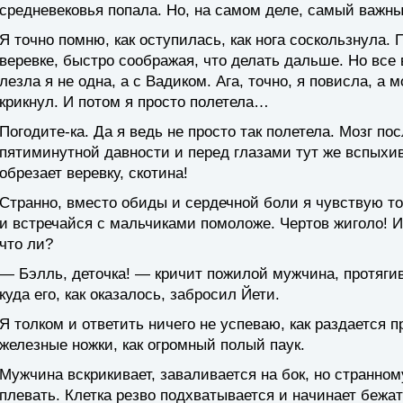
средневековья попала. Но, на самом деле, самый важны
Я точно помню, как оступилась, как нога соскользнула.
веревке, быстро соображая, что делать дальше. Но все
лезла я не одна, а с Вадиком. Ага, точно, я повисла, а 
крикнул. И потом я просто полетела…
Погодите-ка. Да я ведь не просто так полетела. Мозг п
пятиминутной давности и перед глазами тут же вспыхив
обрезает веревку, скотина!
Странно, вместо обиды и сердечной боли я чувствую то
и встречайся с мальчиками помоложе. Чертов жиголо! И 
что ли?
— Бэлль, деточка! — кричит пожилой мужчина, протягива
куда его, как оказалось, забросил Йети.
Я толком и ответить ничего не успеваю, как раздается п
железные ножки, как огромный полый паук.
Мужчина вскрикивает, заваливается на бок, но странно
плевать. Клетка резво подхватывается и начинает бежат