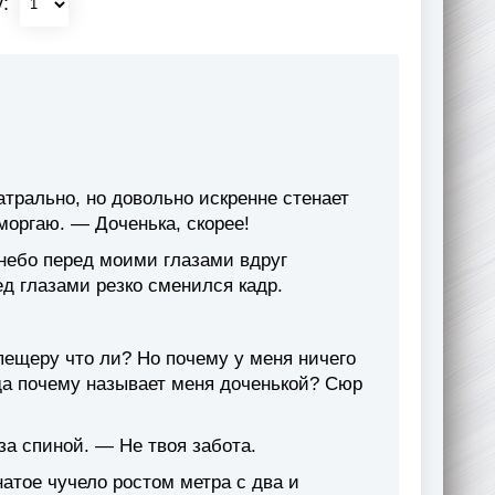
у:
атрально, но довольно искренне стенает
моргаю. — Доченька, скорее!
е небо перед моими глазами вдруг
ед глазами резко сменился кадр.
 пещеру что ли? Но почему у меня ничего
гда почему называет меня доченькой? Сюр
а спиной. — Не твоя забота.
натое чучело ростом метра с два и