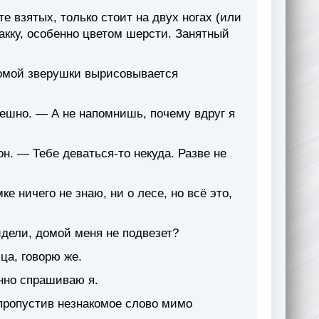
е взятых, только стоит на двух ногах (или
бакку, особенно цветом шерсти. Занятный
омой зверушки вырисовывается
пешно. — А не напомнишь, почему вдруг я
. — Тебе деваться-то некуда. Разве не
ке ничего не знаю, ни о лесе, но всё это,
идели, домой меня не подвезет?
ца, говорю же.
нно спрашиваю я.
пропустив незнакомое слово мимо