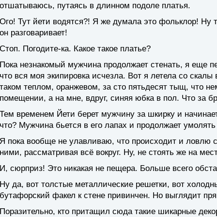
отшатываюсь, путаясь в длинном подоле платья.
Ого! Тут йети водятся?! Я же думала это фольклор! Ну
он разговаривает!
Стоп. Погодите-ка. Какое такое платье?
Пока незнакомый мужчина продолжает стенать, я еще пе
что вся моя экипировка исчезла. Вот я летела со скал
таком теплом, оранжевом, за сто пятьдесят тыщ, что не
помещении, а на мне, вдруг, синяя юбка в пол. Что за б
Тем временем Йети берет мужчину за шкирку и начинае
что? Мужчина бьется в его лапах и продолжает умолять
Я пока вообще не улавливаю, что происходит и ловлю с
ними, рассматривая всё вокруг. Ну, не стоять же на мест
И, сюрприз! Это никакая не пещера. Больше всего обст
Ну да, вот толстые металлические решетки, вот холодн
бутафорский факел к стене привинчен. Но выглядит пря
Поразительно, кто притащил сюда такие шикарные деко