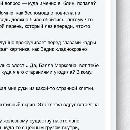
й вопрос — куда именно я, блин, попала?
 Помню, как беспомощно повисла на
 ведь должно было обойтись, потому что
мой парень, который лез впереди, что-то
ослушно прокручивает перед глазами кадры
ает картинка, как Вадик хладнокровно
лько злость. Да, Бэлла Марковна, вот тебе
куда я его стараниями угодила? В кому,
я мне руки из какой-то странной клетки,
ротивный скрип. Это клетка вдруг встает на
му железному существу на это явно
ь куда-то с ценным грузом внутри,