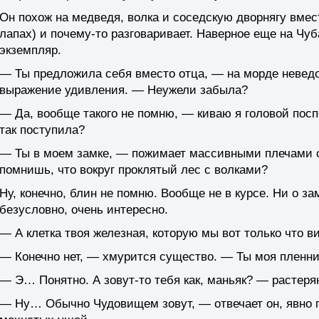
Он похож на медведя, волка и соседскую дворнягу вмест
лапах) и почему-то разговаривает. Наверное еще на Чу
экземпляр.
— Ты предложила себя вместо отца, — на морде невед
выражение удивления. — Неужели забыла?
— Да, вообще такого не помню, — киваю я головой пос
так поступила?
— Ты в моем замке, — пожимает массивными плечами он
помнишь, что вокруг проклятый лес с волками?
Ну, конечно, блин не помню. Вообще не в курсе. Ни о зам
безусловно, очень интересно.
— А клетка твоя железная, которую мы вот только что в
— Конечно нет, — хмурится существо. — Ты моя пленни
— Э… Понятно. А зовут-то тебя как, маньяк? — растеря
— Ну… Обычно Чудовищем зовут, — отвечает он, явно 