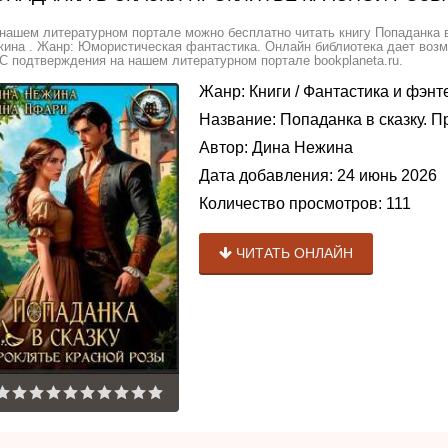
нашем литературном портале можно бесплатно читать книгу Попаданка в
ина . Жанр: Юмористическая фантастика. Онлайн библиотека дает возмо
 подтверждения на нашем литературном портале bookplaneta.ru.
Жанр:
Книги
/
Фантастика и фэнт
Название:
Попаданка в сказку. П
Автор:
Дина Нежина
Дата добавления:
24 июнь 2026
Количество просмотров:
111
ЧИТАТЬ ОНЛАЙН