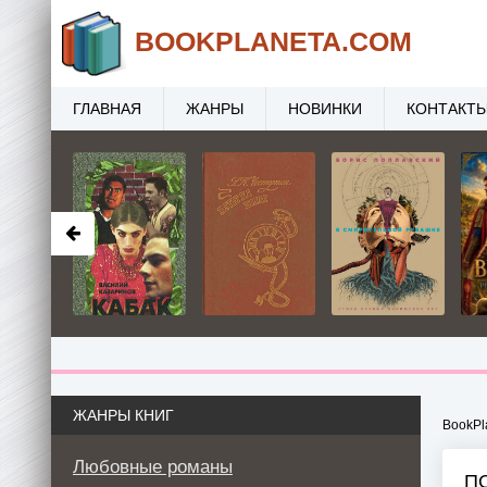
BOOK
PLANETA
.COM
ГЛАВНАЯ
ЖАНРЫ
НОВИНКИ
КОНТАКТ
ЖАНРЫ КНИГ
BookPl
Любовные романы
П