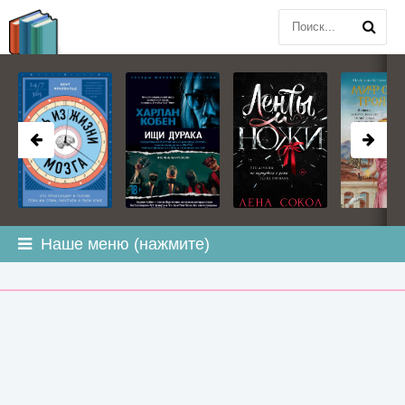
BOOK
PLANETA
.COM
Наше меню (нажмите)