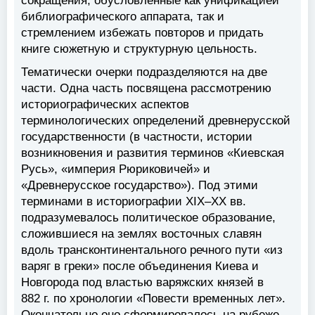
сокращения, обусловленные как унификацией
библиографического аппарата, так и
стремлением избежать повторов и придать
книге сюжетную и структурную цельность.
Тематически очерки подразделяются на две
части. Одна часть посвящена рассмотрению
историографических аспектов
терминологических определений древнерусской
государственности (в частности, истории
возникновения и развития терминов «Киевская
Русь», «империя Рюриковичей» и
«Древнерусское государство»). Под этими
терминами в историографии XIX–XX вв.
подразумевалось политическое образование,
сложившиеся на землях восточных славян
вдоль трансконтинентального речного пути «из
варяг в греки» после объединения Киева и
Новгорода под властью варяжских князей в
882 г. по хронологии «Повести временных лет».
Окончательно оно сформировалось на рубеже