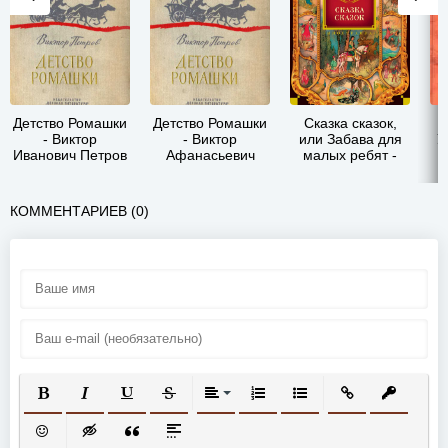
Детство Ромашки
Детство Ромашки
Сказка сказок,
- Виктор
- Виктор
или Забава для
У
Иванович Петров
Афанасьевич
малых ребят -
Петров
Джамбаттиста
Базиле
КОММЕНТАРИЕВ (0)
ПОЛУЖИРНЫЙ
КУРСИВ
ПОДЧЕРКНУТЫЙ
ЗАЧЕРКНУТЫЙ
ВЫРАВНИВАНИЕ
НУМЕРОВАННЫЙ СПИСОК
МАРКИРОВАННЫЙ СП
ВСТАВИТЬ ССЫ
ВСТАВИТ