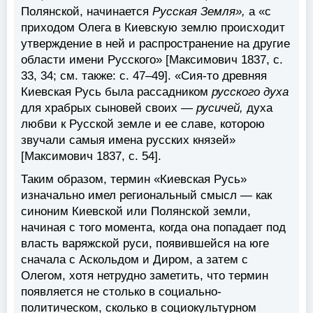
Полянской, начинается
Русская Земля»,
а «с
приходом Олега в Киевскую землю происходит
утверждение в ней и распространение на другие
области имени Русского» [Максимович 1837, с.
33, 34; см. также: с. 47–49]. «Сия-то древняя
Киевская Русь была рассадником
русского духа
для храбрых сыновей своих —
русичей,
духа
любви к Русской земле и ее славе, которою
звучали самыя имена русских князей»
[Максимович 1837, с. 54].
Таким образом, термин «Киевская Русь»
изначально имел региональный смысл — как
синоним Киевской или Полянской земли,
начиная с того момента, когда она попадает под
власть варяжской руси, появившейся на юге
сначала с Аскольдом и Диром, а затем с
Олегом, хотя нетрудно заметить, что термин
появляется не столько в социально-
политическом, сколько в социокультурном