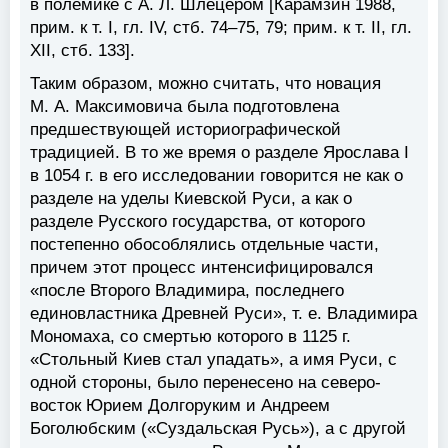
в полемике с А. Л. Шлецером [Карамзин 1988,
прим. к т. I, гл. IV, стб. 74–75, 79; прим. к т. II, гл.
XII, стб. 133].
Таким образом, можно считать, что новация
М. А. Максимовича была подготовлена
предшествующей историографической
традицией. В то же время о разделе Ярослава I
в 1054 г. в его исследовании говорится не как о
разделе на уделы Киевской Руси, а как о
разделе Русского государства, от которого
постепенно обособлялись отдельные части,
причем этот процесс интенсифицировался
«после Второго Владимира, последнего
единовластника Древней Руси», т. е. Владимира
Мономаха, со смертью которого в 1125 г.
«Стольный Киев стал упадать», а имя Руси, c
одной стороны, было перенесено на северо-
восток Юрием Долгоруким и Андреем
Боголюбским («Суздальская Русь»), а с другой