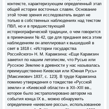
контексте, характеризующем определенный этап
общей истории восточных славян. Основание
этой точке зрения исследователь видел не
только в собственных наблюдениях над текстом
ПВЛ, но и в предшествующей
историографической традиции, о чем говорится
в примечании № 42, где для придания веса этим
наблюдениям он апеллировал к вышедшей в
свет в 1818 г. «Истории государства
Российского» Н. М. Карамзина: «Еще Карамзин
заметил по нашим летописям, что Русью или
Русскою Землею
в древности у нас называлась
преимущественно Киевская или Южная Русь»
[Максимович 1837, c. 123]. В труде Карамзина
помимо утверждения о тождестве «Русской
земли» и «Киевской области» в XII–XIII вв.,
которое было экстраполировано автором на
события конца IX в., можно обнаружить
определение «киевские россы», использованное