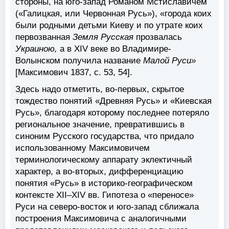
стороны, на юго-запад Романом Мстиславичем
(«Галицкая, или Червонная Русь»), «города коих
были родными детьми Киеву и по утрате коих
первозванная
Земля Русская
прозвалась
Украиною,
а в XIV веке во Владимире-
Волынском получила название
Малой Руси»
[Максимович 1837, c. 53, 54].
Здесь надо отметить, во-первых, скрытое
тождество понятий «Древняя Русь» и «Киевская
Русь», благодаря которому последнее потеряло
региональное значение, превратившись в
синоним Русского государства, что придало
использованному Максимовичем
терминологическому аппарату эклектичный
характер, а во-вторых, дифференциацию
понятия «Русь» в историко-географическом
контексте XII–XIV вв. Гипотеза о «переносе»
Руси на северо-восток и юго-запад сближала
построения Максимовича с аналогичными