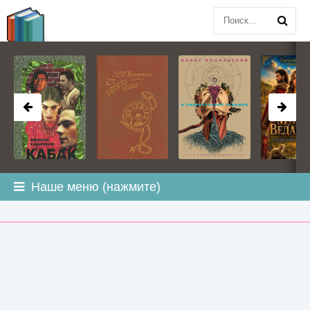
BOOK
PLANETA
.COM
Наше меню (нажмите)