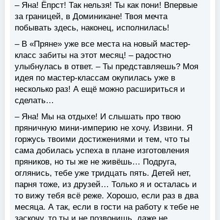
– Яна! Ёпрст! Так нельзя! Ты как пони! Впервые
за границей, в Доминикане! Твоя мечта
побывать здесь, наконец, исполнилась!
– В «Пряне» уже все места на новый мастер-
класс забиты на этот месяц! – радостно
улыбнулась в ответ. – Ты представляешь? Моя
идея по мастер-классам окупилась уже в
несколько раз! А ещё можно расшириться и
сделать…
– Яна! Мы на отдыхе! И слышать про твою
пряничную мини-империю не хочу. Извини. Я
горжусь твоими достижениями и тем, что ты
сама добилась успеха в плане изготовления
пряников, но ты же не живёшь… Подруга,
оглянись, тебе уже тридцать пять. Детей нет,
парня тоже, из друзей… Только я и осталась и
то вижу тебя всё реже. Хорошо, если раз в два
месяца. А так, если в гости на работу к тебе не
заскочу, то ты и не позвонишь, даже не