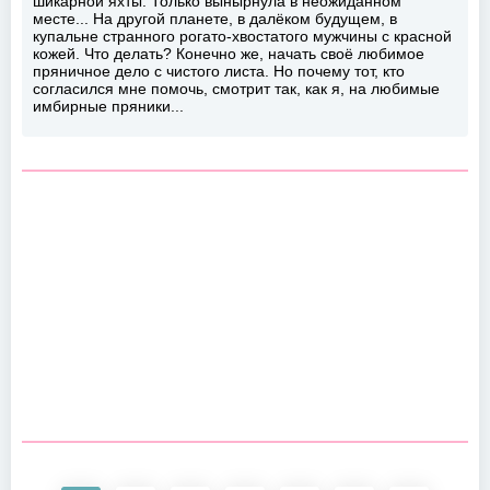
шикарной яхты. Только вынырнула в неожиданном
месте... На другой планете, в далёком будущем, в
купальне странного рогато-хвостатого мужчины с красной
кожей. Что делать? Конечно же, начать своё любимое
пряничное дело с чистого листа. Но почему тот, кто
согласился мне помочь, смотрит так, как я, на любимые
имбирные пряники...