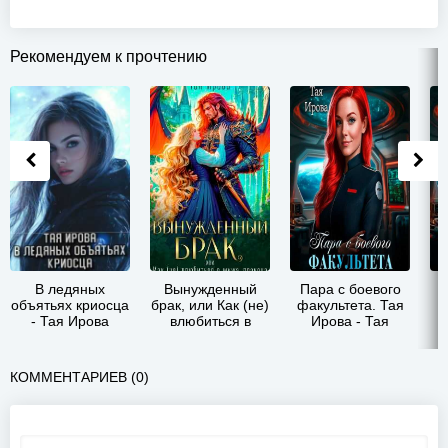
Рекомендуем к прочтению
В ледяных
Вынужденный
Пара с боевого
П
объятьях криосца
брак, или Как (не)
факультета. Тая
- Тая Ирова
влюбиться в
Ирова - Тая
мужа-дракона -
Ирова
Тая Ирова
КОММЕНТАРИЕВ (0)