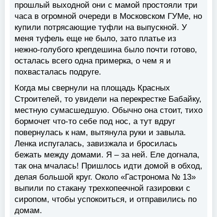
прошлый выходной они с мамой простояли три
часа в огромной очереди в Московском ГУМе, но
купили потрясающие туфли на выпускной. У
меня туфель еще не было, зато платье из
нежно-голубого крепдешина было почти готово,
осталась всего одна примерка, о чем я и
похвасталась подруге.
Когда мы свернули на площадь Красных
Строителей, то увидели на перекрестке Бабайку,
местную сумасшедшую. Обычно она стоит, тихо
бормочет что-то себе под нос, а тут вдруг
повернулась к нам, вытянула руки и завыла.
Ленка испугалась, завизжала и бросилась
бежать между домами. Я – за ней. Еле догнала,
так она мчалась! Пришлось идти домой в обход,
делая большой круг. Около «Гастронома № 13»
выпили по стакану трехкопеечной газировки с
сиропом, чтобы успокоиться, и отправились по
домам.