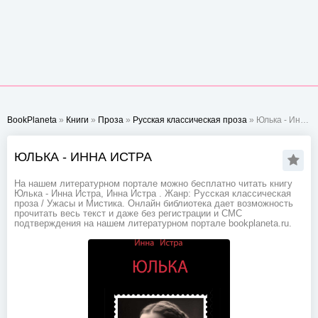
BookPlaneta
»
Книги
»
Проза
»
Русская классическая проза
» Юлька - Инна Истра
ЮЛЬКА - ИННА ИСТРА
На нашем литературном портале можно бесплатно читать книгу
Юлька - Инна Истра, Инна Истра . Жанр: Русская классическая
проза / Ужасы и Мистика. Онлайн библиотека дает возможность
прочитать весь текст и даже без регистрации и СМС
подтверждения на нашем литературном портале bookplaneta.ru.