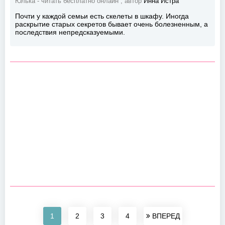
Юлька - читать бесплатно онлайн , автор
Инна Истра
Почти у каждой семьи есть скелеты в шкафу. Иногда
раскрытие старых секретов бывает очень болезненным, а
последствия непредсказуемыми.
1
2
3
4
ВПЕРЕД