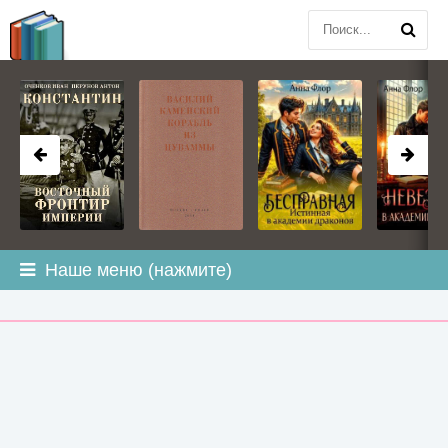
BOOK
PLANETA
.COM
Наше меню (нажмите)