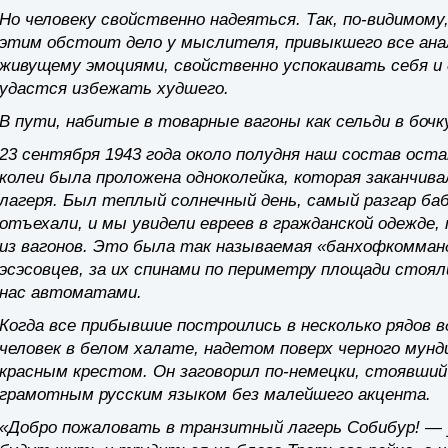
Но человеку свойственно надеяться. Так, по-видимому,
этим обстоит дело у мыслителя, привыкшего все анал
живущему эмоциями, свойственно успокаивать себя и 
удастся избежать худшего.
В пути, набитые в товарные вагоны как сельди в бочк
23 сентября 1943 года около полудня наш состав ост
колеи была проложена одноколейка, которая заканчив
лагеря. Был теплый солнечный день, самый разгар ба
отъехали, и мы увидели евреев в гражданской одежде
из вагонов. Это была так называемая «банхофкомман
эсэсовцев, за их спинами по периметру площади стоял
нас автоматами.
Когда все прибывшие построились в несколько рядов в
человек в белом халате, надетом поверх черного мунди
красным крестом. Он заговорил по-немецки, стоявший
грамотным русским языком без малейшего акцента.
«Добро пожаловать в транзитный лагерь Собибур! — 