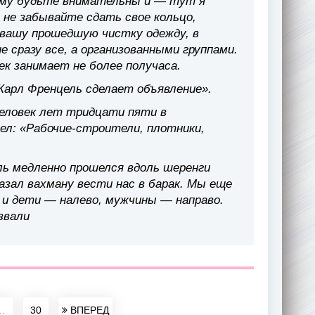
ому будьте внимательны и — тут я
 не забывайте сдать свое кольцо,
 вашу прошедшую чистку одежду, в
 сразу все, а организованными группами.
век занимает не более получаса.
Карл Френцель сделает объявление».
человек лет тридцати пяти в
ел: «Рабочие-строители, плотники,
ль медленно прошелся вдоль шеренги
казал вахману вести нас в барак. Мы еще
ы и дети — налево, мужчины — направо.
звали
..
30
ВПЕРЕД