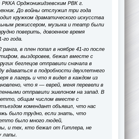
 в РККА Орджоникидзевским РВК г.
ехник. До войны отслужил три года
водил кружком драматического искусства
льным режиссером, музыка и театр были
трудно поверить, довоенное время
-го года.
ранга, в плен попал в ноябре 41-го после
л тифом, выздоровев, бежал вместе с
других беглецов отправили сначала в
уду вдаваться в подробности двухлетнего
еря в лагерь и что я видел в каждом из
новлено, что я — еврей, меня перевели в
пленными отправили эшелоном на запад. В
 гетто, общим числом вместе с
отъездом комендант объявил, что нас
жь было трудно, если знать, что
етто было много людей,
, и тех, кто бежал от Гитлера, не
ему лапы.