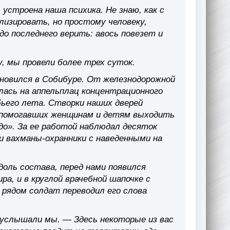
 устроена наша психика. Не знаю, как с
изировать, но простому человеку,
до последнего верить: авось повезет и
у, мы провели более трех суток.
ановился в Собибуре. От железнодорожной
алась на аппельплац концентрационного
бьего лета. Створки наших дверей
, помогавших женщинам и детям выходить
до». За ее работой наблюдал десяток
и вахманы-охранники с наведенными на
доль состава, перед нами появился
ра, и в круглой врачебной шапочке с
 рядом солдат переводил его слова
услышали мы. — Здесь некоторые из вас