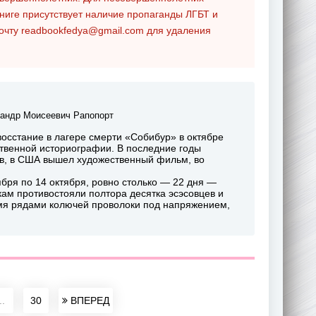
ниге присутствует наличие пропаганды ЛГБТ и
почту
readbookfedya@gmail.com
для удаления
андр Моисеевич Рапопорт
восстание в лагере смерти «Собибур» в октябре
ственной историографии. В последние годы
ов, в США вышел художественный фильм, во
ября по 14 октября, ровно столько — 22 дня —
кам противостояли полтора десятка эсэсовцев и
емя рядами колючей проволоки под напряжением,
..
30
ВПЕРЕД