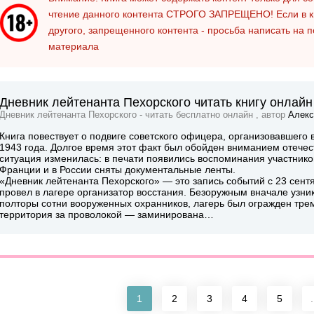
чтение данного контента
СТРОГО ЗАПРЕЩЕНО!
Если в к
другого, запрещенного контента - просьба написать на 
материала
Дневник лейтенанта Пехорского читать книгу онлайн
Дневник лейтенанта Пехорского - читать бесплатно онлайн , автор
Алекс
Книга повествует о подвиге советского офицера, организовавшего 
1943 года. Долгое время этот факт был обойден вниманием отече
ситуация изменилась: в печати появились воспоминания участник
Франции и в России сняты документальные ленты.
«Дневник лейтенанта Пехорского» — это запись событий с 23 сент
провел в лагере организатор восстания. Безоружным вначале узни
полторы сотни вооруженных охранников, лагерь был огражден тр
территория за проволокой — заминирована…
1
2
3
4
5
.