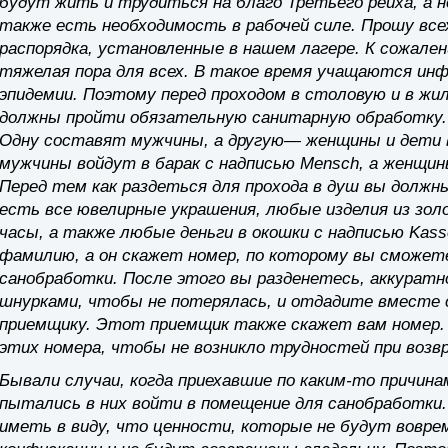
будут жить и трудиться на благо Третьего рейха, а 
также есть необходимость в рабочей силе. Прошу вс
распорядка, установленные в нашем лагере. К сожалени
тяжелая пора для всех. В такое время учащаются ин
эпидемии. Поэтому перед проходом в столовую и в жи
должны пройти обязательную санитарную обработку. 
Одну составят мужчины, а другую— женщины и дети в
мужчины войдут в барак с надписью Mensch, а женщины
Перед тем как раздеться для прохода в душ вы должн
есть все ювелирные украшения, любые изделия из зол
часы, а также любые деньги в окошки с надписью Kass
фамилию, а он скажет номер, по которому вы сможет
санобработки. После этого вы разденетесь, аккуратн
шнурками, чтобы не потерялась, и отдадите вместе 
приемщику. Этот приемщик также скажет вам номер.
этих номера, чтобы не возникло трудностей при во
Бывали случаи, когда приехавшие по каким-то причин
пытались в них войти в помещение для санобработки
иметь в виду, что ценности, которые не будут вовр