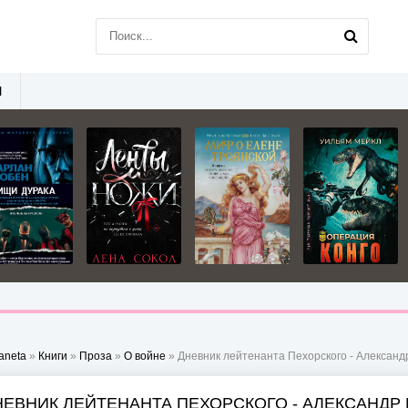
Ы
aneta
»
Книги
»
Проза
»
О войне
» Дневник лейтенанта Пехорского - Алексан
НЕВНИК ЛЕЙТЕНАНТА ПЕХОРСКОГО - АЛЕКСАНДР