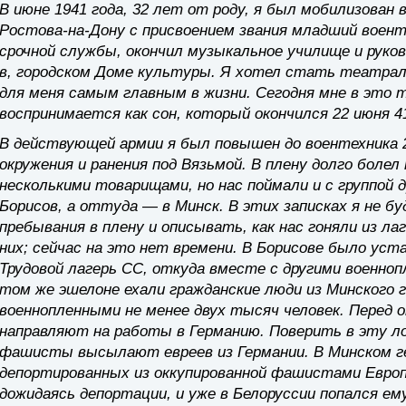
В июне 1941 года, 32 лет от роду, я был мобилизован
Ростова-на-Дону с присвоением звания младший воент
срочной службы, окончил музыкальное училище и руко
в, городском Доме культуры. Я хотел стать театра
для меня самым главным в жизни. Сегодня мне в это 
воспринимается как сон, который окончился 22 июня 41
В действующей армии я был повышен до воентехника 2 
окружения и ранения под Вязьмой. В плену долго боле
несколькими товарищами, но нас поймали и с группой 
Борисов, а оттуда — в Минск. В этих записках я не б
пребывания в плену и описывать, как нас гоняли из лаг
них; сейчас на это нет времени. В Борисове было уста
Трудовой лагерь СС, откуда вместе с другими военно
том же эшелоне ехали гражданские люди из Минского
военнопленными не менее двух тысяч человек. Перед 
направляют на работы в Германию. Поверить в эту ло
фашисты высылают евреев из Германии. В Минском г
депортированных из оккупированной фашистами Европы
дожидаясь депортации, и уже в Белоруссии попался 