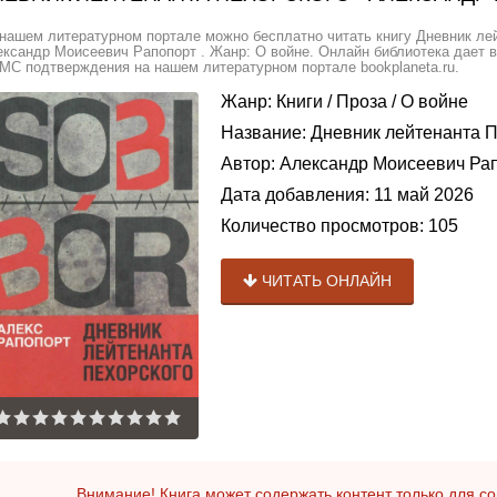
нашем литературном портале можно бесплатно читать книгу Дневник ле
ксандр Моисеевич Рапопорт . Жанр: О войне. Онлайн библиотека дает в
МС подтверждения на нашем литературном портале bookplaneta.ru.
Жанр:
Книги
/
Проза
/
О войне
Название:
Дневник лейтенанта П
Автор:
Александр Моисеевич Ра
Дата добавления:
11 май 2026
Количество просмотров:
105
ЧИТАТЬ ОНЛАЙН
Внимание! Книга может содержать контент только для 