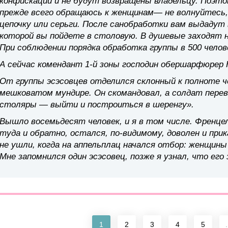
конфискации и не будут возвращены владельцу. Поэт
прежде всего обращаюсь к женщинам— не волнуйтесь,
цепочку или серьги. После санобработки вам выдадут
которой вы пойдете в столовую. В душевые заходят не
При соблюдении порядка обработка группы в 500 чело
А сейчас комендант 1-й зоны господин обершарфюрер 
От группы эсэсовцев отделился склонный к полноте 
мешковатом мундире. Он скомандовал, а солдат перев
столяры — выйти и построиться в шеренгу».
Вышло восемьдесят человек, и я в том числе. Френце
туда и обратно, остался, по-видимому, доволен и при
не ушли, когда на аппельплац начался отбор: женщин
Мне запомнился один эсэсовец, позже я узнал, что его 
1
2
3
4
5
.