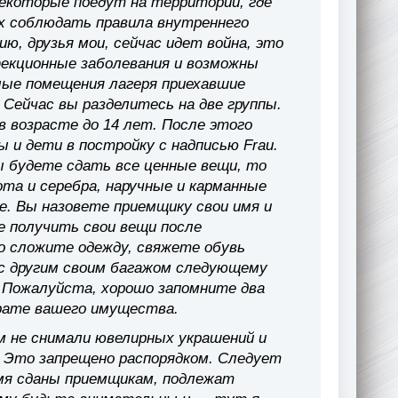
некоторые поедут на территории, где
ех соблюдать правила внутреннего
ю, друзья мои, сейчас идет война, это
фекционные заболевания и возможны
лые помещения лагеря приехавшие
Сейчас вы разделитесь на две группы.
 возрасте до 14 лет. После этого
 и дети в постройку с надписью Frau.
ы будете сдать все ценные вещи, то
ота и серебра, наручные и карманные
e. Вы назовете приемщику свои имя и
е получить свои вещи после
о сложите одежду, свяжете обувь
с другим своим багажом следующему
 Пожалуйста, хорошо запомните два
зврате вашего имущества.
ам не снимали ювелирных украшений и
. Это запрещено распорядком. Следует
емя сданы приемщикам, подлежат