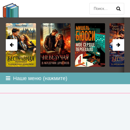
BOOK
PLANETA
.COM
Наше меню (нажмите)