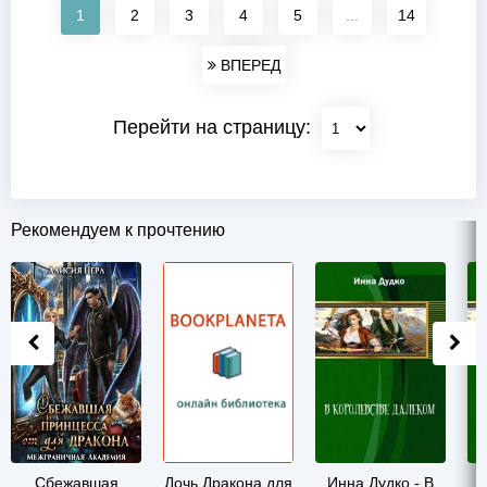
1
2
3
4
5
...
14
ВПЕРЕД
Перейти на страницу:
Рекомендуем к прочтению
Сбежавшая
Дочь Дракона для
Инна Дудко - В
И