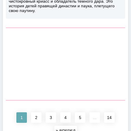
чистокровный криасс и обладатель темного дара. Это
история детей правящей династии и паука, плетущего
свою паутину.
1
2
3
4
5
...
14