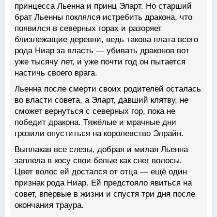
принцесса Льенна и принц Эларт. Но старший
брат Льенны поклялся истребить дракона, что
появился в северных горах и разоряет
близлежащие деревни, ведь такова плата всего
рода Ниар за власть — убивать драконов вот
уже тысячу лет, и уже почти год он пытается
настичь своего врага.
Льенна после смерти своих родителей осталась
во власти совета, а Эларт, давший клятву, не
сможет вернуться с северных гор, пока не
победит дракона. Тяжёлые и мрачные дни
грозили опуститься на королевство Элрайн.
Выплакав все слезы, добрая и милая Льенна
заплела в косу свои белые как снег волосы.
Цвет волос ей достался от отца — ещё один
признак рода Ниар. Ей предстояло явиться на
совет, впервые в жизни и спустя три дня после
окончания траура.