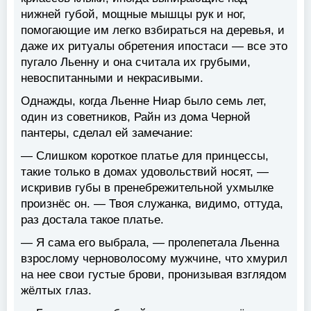
нижней губой, мощные мышцы рук и ног,
помогающие им легко взбираться на деревья, и
даже их ритуалы обретения ипостаси — все это
пугало Льенну и она считала их грубыми,
невоспитанными и некрасивыми.
Однажды, когда Льенне Ниар было семь лет,
один из советников, Райн из дома Черной
пантеры, сделал ей замечание:
— Слишком короткое платье для принцессы,
такие только в домах удовольствий носят, —
искривив губы в пренебрежительной ухмылке
произнёс он. — Твоя служанка, видимо, оттуда,
раз достала такое платье.
— Я сама его выбрала, — пролепетала Льенна
взрослому черноволосому мужчине, что хмурил
на нее свои густые брови, пронизывая взглядом
жёлтых глаз.