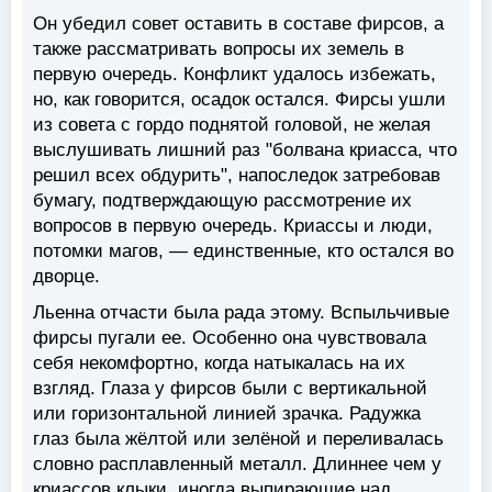
Он убедил совет оставить в составе фирсов, а
также рассматривать вопросы их земель в
первую очередь. Конфликт удалось избежать,
но, как говорится, осадок остался. Фирсы ушли
из совета с гордо поднятой головой, не желая
выслушивать лишний раз "болвана криасса, что
решил всех обдурить", напоследок затребовав
бумагу, подтверждающую рассмотрение их
вопросов в первую очередь. Криассы и люди,
потомки магов, — единственные, кто остался во
дворце.
Льенна отчасти была рада этому. Вспыльчивые
фирсы пугали ее. Особенно она чувствовала
себя некомфортно, когда натыкалась на их
взгляд. Глаза у фирсов были с вертикальной
или горизонтальной линией зрачка. Радужка
глаз была жёлтой или зелёной и переливалась
словно расплавленный металл. Длиннее чем у
криассов клыки, иногда выпирающие над