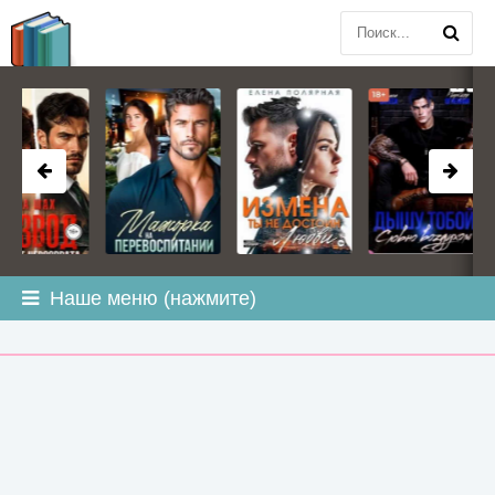
BOOK
PLANETA
.COM
Наше меню (нажмите)