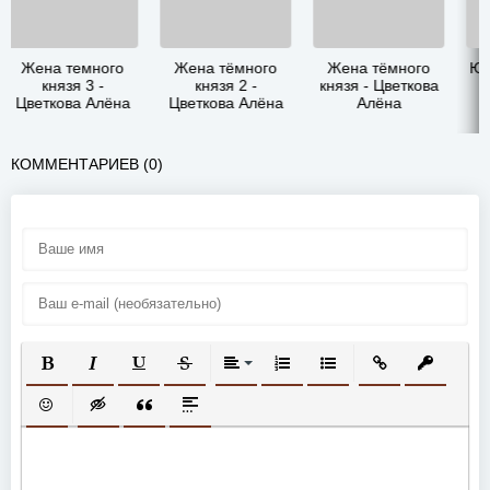
Жена тёмного
Жена тёмного
Южная пустошь -
Ю
князя 2 -
князя - Цветкова
3 - Цветкова
Ц
Цветкова Алёна
Алёна
Алёна
КОММЕНТАРИЕВ (0)
ПОЛУЖИРНЫЙ
КУРСИВ
ПОДЧЕРКНУТЫЙ
ЗАЧЕРКНУТЫЙ
ВЫРАВНИВАНИЕ
НУМЕРОВАННЫЙ СПИСОК
МАРКИРОВАННЫЙ СП
ВСТАВИТЬ ССЫ
ВСТАВИТ
ВСТАВИТЬ СМАЙЛИК
ВСТАВКА СКРЫТОГО ТЕКСТА
ВСТАВКА ЦИТАТЫ
ВСТАВКА СПОЙЛЕРА