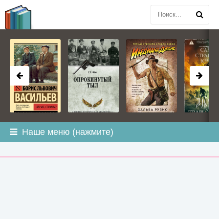
BOOK
PLANETA
.COM
Наше меню (нажмите)