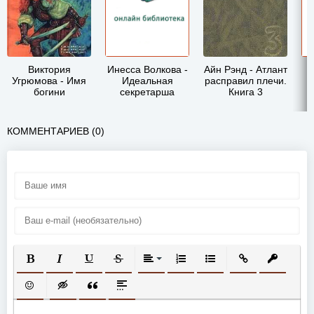
Виктория
Инесса Волкова -
Айн Рэнд - Атлант
Угрюмова - Имя
Идеальная
расправил плечи.
богини
секретарша
Книга 3
КОММЕНТАРИЕВ (0)
ПОЛУЖИРНЫЙ
КУРСИВ
ПОДЧЕРКНУТЫЙ
ЗАЧЕРКНУТЫЙ
ВЫРАВНИВАНИЕ
НУМЕРОВАННЫЙ СПИСОК
МАРКИРОВАННЫЙ СП
ВСТАВИТЬ ССЫ
ВСТАВИТ
ВСТАВИТЬ СМАЙЛИК
ВСТАВКА СКРЫТОГО ТЕКСТА
ВСТАВКА ЦИТАТЫ
ВСТАВКА СПОЙЛЕРА