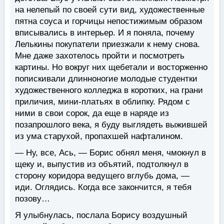
на нелепый по своей сути вид, художественные
пятна соуса и горчицы непостижимым образом
вписывались в интерьер. И я поняла, почему
Лелькины покупатели приезжали к нему снова.
Мне даже захотелось пройти и посмотреть
картины. Но вокруг них щебетали и восторженно
попискивали длинноногие молодые студентки
художественного колледжа в коротких, на грани
приличия, мини-платьях в облипку. Рядом с
ними в свои сорок, да еще в наряде из
позапрошлого века, я буду выглядеть выжившей
из ума старухой, пропахшей нафталином.
— Ну, все, Ась, — Борис обнял меня, чмокнул в
щеку и, выпустив из объятий, подтолкнул в
сторону коридора ведущего вглубь дома, —
иди. Оглядись. Когда все закончится, я тебя
позову…
Я улыбнулась, послала Борису воздушный