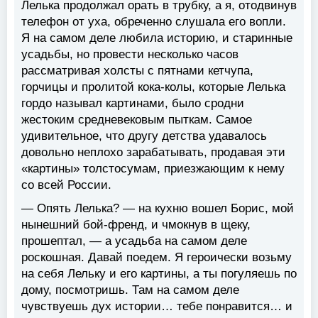
Лелька продолжал орать в трубку, а я, отодвинув
телефон от уха, обреченно слушала его вопли.
Я на самом деле любила историю, и старинные
усадьбы, но провести несколько часов
рассматривая холсты с пятнами кетчупа,
горчицы и пролитой кока-колы, которые Лелька
гордо называл картинами, было сродни
жестоким средневековым пыткам. Самое
удивительное, что другу детства удавалось
довольно неплохо зарабатывать, продавая эти
«картины» толстосумам, приезжающим к нему
со всей России.
— Опять Лелька? — на кухню вошел Борис, мой
нынешний бой-френд, и чмокнув в щеку,
прошептал, — а усадьба на самом деле
роскошная. Давай поедем. Я героически возьму
на себя Лельку и его картины, а ты погуляешь по
дому, посмотришь. Там на самом деле
чувствуешь дух истории… тебе понравится… и