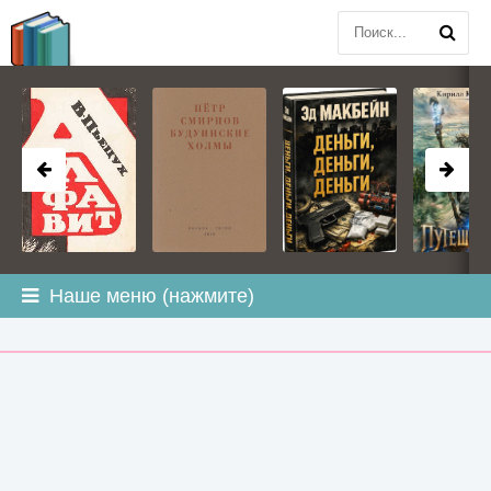
BOOK
PLANETA
.COM
Наше меню (нажмите)