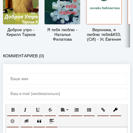
Доброе утро -
Я тебя люблю -
Вероника, я
Кирилл Тарков
Наталья
люблю тебя&#33;
Филатова
(СИ) - Ус Евгения
КОММЕНТАРИЕВ (0)
ПОЛУЖИРНЫЙ
КУРСИВ
ПОДЧЕРКНУТЫЙ
ЗАЧЕРКНУТЫЙ
ВЫРАВНИВАНИЕ
НУМЕРОВАННЫЙ СПИСОК
МАРКИРОВАННЫЙ СП
ВСТАВИТЬ ССЫ
ВСТАВИТ
ВСТАВИТЬ СМАЙЛИК
ВСТАВКА СКРЫТОГО ТЕКСТА
ВСТАВКА ЦИТАТЫ
ВСТАВКА СПОЙЛЕРА