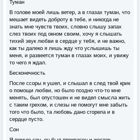
Туман
В голове моей лишь ветер, а в глазах туман, что
мешает видеть доброту в тебе, и никогда не
знать мне чувств твоих, словно слышу запах
слез твоих под окном своим, хочу я слышать
тихий звук любви в сердце у тебя, и не важно,
как ты далеко я лишь жду что услышишь ты
меня, и развеется туман в глазах моих, и увижу
то чего я ждал.
Бесконечность
После ссоры я ушел, и слышал в след твой крик
о помощи любви, но было поздно что-то мне
менять, был опустошен и не видел смысла жить
с таким грехом, и слезы не помогут мне забыть
того что было, та любовь дано сгорела и в
сердце пусто.
Сон
Я помню сон, он был прекрасен и жесток,