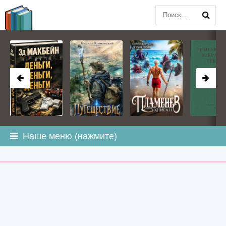
BOOK
PLANETA
.COM
Наше меню (нажмите)