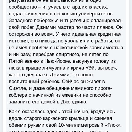
результате он не вписывался ни в одно
сообщество – и, учась в старших классах,
подал заявления в несколько университетов
Западного побережья и тщательно спланировал
свой побег. Джимми мастер по части планов. Он
осторожен во всем. У него идеальная кредитная
история, его никогда не увольняли с работы, он
не имел проблем с наркотической зависимостью
и ни разу, перебрав спиртного, не летел по
Пятой авеню в Нью-Йорке, высунув голову из
люка в крыше лимузина и крича «Эй, вы все»,
как это делала я. Джимми – хорошо
воспитанный ребенок. Сейчас он живет в
Сиэтле, и даже обещание маминого пирога-
коблера с начинкой из ежевики не способно
заманить его домой в Джорджию.
Как я оказалась здесь этой ночью, крадучись
вдоль старого каркасного крыльца и сжимая
обеими руками свой 10-миллиметровый «Глок»,
это совершенно другая история, – но да, я