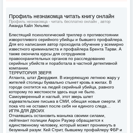
Профиль незнакомца читать книгу онлайн
Профиль незнакомца - читать бесплатно онлайн , автор
Аманда Кайл Уильямс
Блестящий психологический триллер о противостоянии
изворотливого серийного убийцы и бывшего профайлера.
Для его написания автор проходила обучение у всемирно
известного криминалиста и профайлера Брента Тарви. А
также окончила курсы для сотрудников
правоохранительных органов по расследованию
серийных убийств и поработала в частной детективной
компании.
ТЕРРИТОРИЯ ЗВЕРЯ
Атланта, штат Джорджия. В изнуряющую летнюю жару у
жителей столицы буквально стынет кровь в жилах. В
городе охотится на людей серийный убийца, равного
которому по жестокости здесь еще не было.
Самоуверенный и наглый, этот зверь шлет
издевательские письма в СМИ, обещая новые смерти. И
пока что не оставил после себя ни единого следа…
ИГРА ДЛЯ ДВОИХ
Отчаявшись остановить маньяка своими силами,
лейтенант полиции Аарон Раузер обращается к
единственному человеку, который может проникнуть в
безумный разум: Кей Стрит, бывшему профайлеру ФБР и