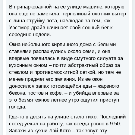
В припаркованной на ее улице машине, которую
она еще не заметила, терпеливый охотник вытер
с лица струйку пота, наблюдая за тем, как
Уэстмор-драйв начинает свой сонный бег к
середине недели.
Окна небольшого кирпичного дома с белыми
ставнями распахнулись около семи, и она
впервые появилась в виде смутного силуэта за
кухонным окном – почти абстрактный образ за
стеклом и противомоскитной сеткой, но тем не
менее предмет его желания. Из ее окон
доносился запах готовящейся еды – жареного
бекона, тостов и кофе, – и убийца впервые за
это безмятежное летнее утро ощутил приступ
голода.
Где-то в десять на улице стало тихо. Последний
сосед уехал на работу, как всегда ровно в 9:50.
Запахи из кухни Лэй Кото – так зовут эту