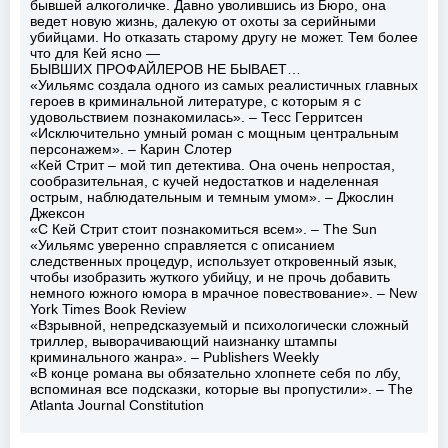
бывшей алкоголичке. Давно уволившись из Бюро, она
ведет новую жизнь, далекую от охоты за серийными
убийцами. Но отказать старому другу не может. Тем более
что для Кей ясно —
БЫВШИХ ПРОФАЙЛЕРОВ НЕ БЫВАЕТ…
«Уильямс создала одного из самых реалистичных главных
героев в криминальной литературе, с которым я с
удовольствием познакомилась». – Тесс Герритсен
«Исключительно умный роман с мощным центральным
персонажем». – Карин Слотер
«Кей Стрит – мой тип детектива. Она очень непростая,
сообразительная, с кучей недостатков и наделенная
острым, наблюдательным и темным умом». – Джослин
Джексон
«С Кей Стрит стоит познакомиться всем». – The Sun
«Уильямс уверенно справляется с описанием
следственных процедур, использует откровенный язык,
чтобы изобразить жуткого убийцу, и не прочь добавить
немного южного юмора в мрачное повествование». – New
York Times Book Review
«Взрывной, непредсказуемый и психологически сложный
триллер, выворачивающий наизнанку штампы
криминального жанра». – Publishers Weekly
«В конце романа вы обязательно хлопнете себя по лбу,
вспоминая все подсказки, которые вы пропустили». – The
Atlanta Journal Constitution