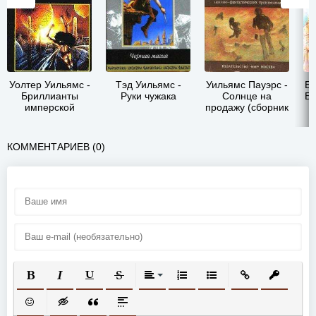
Уолтер Уильямс -
Тэд Уильямс -
Уильямс Пауэрс -
Бр
Бриллианты
Руки чужака
Солнце на
Бр
имперской
продажу (сборник
короны (др.
рассказов)
перевод)
КОММЕНТАРИЕВ (0)
ПОЛУЖИРНЫЙ
КУРСИВ
ПОДЧЕРКНУТЫЙ
ЗАЧЕРКНУТЫЙ
ВЫРАВНИВАНИЕ
НУМЕРОВАННЫЙ СПИСОК
МАРКИРОВАННЫЙ СП
ВСТАВИТЬ ССЫ
ВСТАВИТ