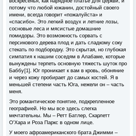
воскресенья, как нарядное платье для церкви, и
потому что любой южанин, достойный своего
имени, всегда говорит «пожалуйста» и
«спасибо». Это легкий воздух и летние лозы,
сосновые леса и мясистые домашние
помидоры. Это возможность сорвать с
персикового дерева плод и дать сладкому соку
стекать по подбородку. Это скрытая, но глубокая
симпатия к нашим соседям в Алабаме, которые
вынуждены терпеть основную тяжесть шуток про
Баббу [1]. Юг проникает к вам в кровь, обоняние
и через кожу пробирает до самых костей. Я в
меньшей степени часть Юга, нежели он – часть
меня.
Это романтическое понятие, подкрепленное
географией. Но мы все здесь слегка
мечтательны. Мы – Ретт Батлер, Скарлетт
О’Хара и Роза Паркс в одном лице.
У моего афроамериканского брата Джимми –