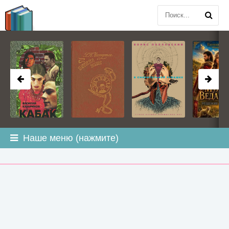
BOOK
PLANETA
.COM
Наше меню (нажмите)