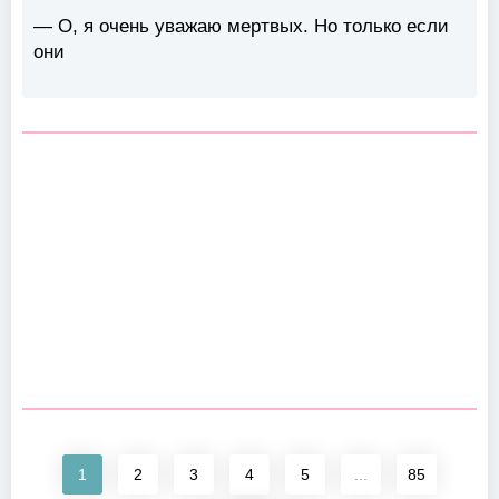
— О, я очень уважаю мертвых. Но только если
они
1
2
3
4
5
...
85