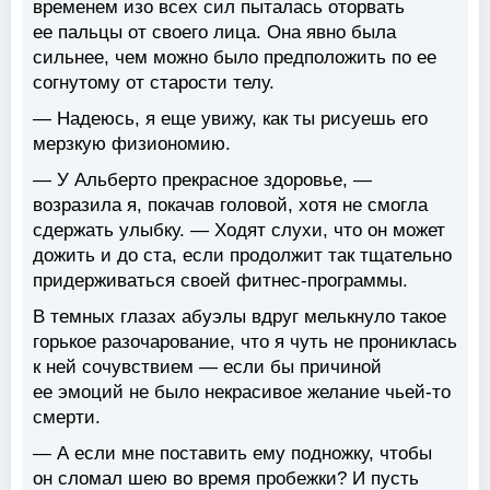
временем изо всех сил пыталась оторвать
ее пальцы от своего лица. Она явно была
сильнее, чем можно было предположить по ее
согнутому от старости телу.
— Надеюсь, я еще увижу, как ты рисуешь его
мерзкую физиономию.
— У Альберто прекрасное здоровье, —
возразила я, покачав головой, хотя не смогла
сдержать улыбку. — Ходят слухи, что он может
дожить и до ста, если продолжит так тщательно
придерживаться своей фитнес-программы.
В темных глазах абуэлы вдруг мелькнуло такое
горькое разочарование, что я чуть не прониклась
к ней сочувствием — если бы причиной
ее эмоций не было некрасивое желание чьей-то
смерти.
— А если мне поставить ему подножку, чтобы
он сломал шею во время пробежки? И пусть