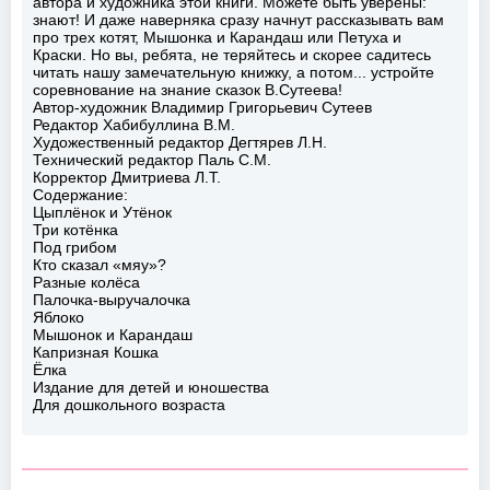
автора и художника этой книги. Можете быть уверены:
знают! И даже наверняка сразу начнут рассказывать вам
про трех котят, Мышонка и Карандаш или Петуха и
Краски. Но вы, ребята, не теряйтесь и скорее садитесь
читать нашу замечательную книжку, а потом... устройте
соревнование на знание сказок В.Сутеева!
Автор-художник Владимир Григорьевич Сутеев
Редактор Хабибуллина В.М.
Художественный редактор Дегтярев Л.Н.
Технический редактор Паль С.М.
Корректор Дмитриева Л.Т.
Содержание:
Цыплёнок и Утёнок
Три котёнка
Под грибом
Кто сказал «мяу»?
Разные колёса
Палочка-выручалочка
Яблоко
Мышонок и Карандаш
Капризная Кошка
Ёлка
Издание для детей и юношества
Для дошкольного возраста