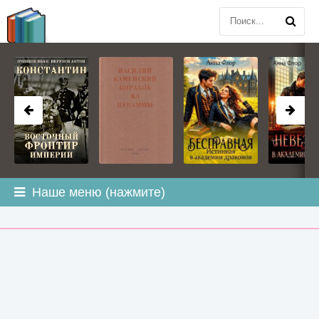
BOOK
PLANETA
.COM
Наше меню (нажмите)