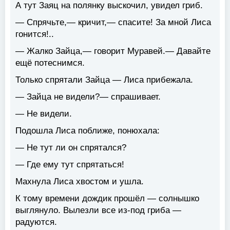
А тут Заяц на полянку выскочил, увидел гриб.
— Спрячьте,— кричит,— спасите! За мной Лиса
гонится!..
— Жалко Зайца,— говорит Муравей.— Давайте
ещё потеснимся.
Только спрятали Зайца — Лиса прибежала.
— Зайца не видели?— спрашивает.
— Не видели.
Подошла Лиса поближе, понюхала:
— Не тут ли он спрятался?
— Где ему тут спрятаться!
Махнула Лиса хвостом и ушла.
К тому времени дождик прошёл — солнышко
выглянуло. Вылезли все из-под гриба —
радуются.