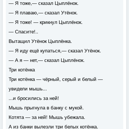
— Я тоже,— сказал Цыплёнок.
— Я плаваю,— сказал Утёнок.
— Я тоже! — крикнул Цыплёнок.
— Спасите!..
Вытащил Утёнок Цыплёнка.
— Я иду ещё купаться,— сказал Утёнок.
— А я — нет,— сказал Цыплёнок.
Три котёнка
Три котёнка — чёрный, серый и белый —
увидели мышь...
...и бросились за ней!
Мышь прыгнула в банку с мукой.
Котята — за ней! Мышь убежала.
А из банки вылезли три белых котёнка.