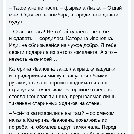
– Такое уже не носят, – фыркала Лизка. – Отдай
мне. Сдам его в ломбард в городе, все деньги
будут.
– Счас вот, ага! Не тобой куплено, не тебе
и сдавать! – сердилась Катерина Ивановна. –
Иди, не облизывайся на чужое добро. Я тебе
серьги подарила из энтого комплекта. А это –
невестыньке моей…
Катерина Ивановна закрыла крышку кадушки
и, придерживая миску с капустой обеими
руками, стала осторожно подниматься по
скрипучим ступенькам. В горнице отчего-то
стояла гробовая тишина, прерываемая лишь
тиканьем старинных ходиков на стене.
– Чой-то затихарились вы там? – со смехом
начала Катерина Ивановна, появляясь из
погреба, и, обомлев вдруг, замолчала. Перед
глазами ее возвышались крепкие белые женские