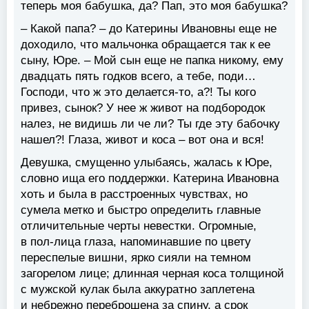
теперь моя бабушка, да? Пап, это моя бабушка?
– Какой папа? – до Катерины Ивановны еще не
доходило, что мальчонка обращается так к ее
сыну, Юре. – Мой сын еще не папка никому, ему
двадцать пять годков всего, а тебе, поди…
Господи, что ж это делается-то, а?! Ты кого
привез, сынок? У нее ж живот на подбородок
налез, не видишь ли че ли? Ты где эту бабочку
нашел?! Глаза, живот и коса – вот она и вся!
Девушка, смущенно улыбаясь, жалась к Юре,
словно ища его поддержки. Катерина Ивановна
хоть и была в расстроенных чувствах, но
сумела метко и быстро определить главные
отличительные черты невестки. Огромные,
в пол-лица глаза, напоминавшие по цвету
переспелые вишни, ярко сияли на темном
загорелом лице; длинная черная коса толщиной
с мужской кулак была аккуратно заплетена
и небрежно переброшена за спину, а срок