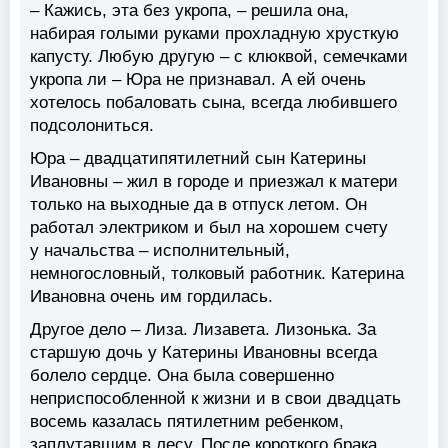
– Кажись, эта без укропа, – решила она,
набирая голыми руками прохладную хрусткую
капусту. Любую другую – с клюквой, семечками
укропа ли – Юра не признавал. А ей очень
хотелось побаловать сына, всегда любившего
подсолониться.
Юра – двадцатипятилетний сын Катерины
Ивановны – жил в городе и приезжал к матери
только на выходные да в отпуск летом. Он
работал электриком и был на хорошем счету
у начальства – исполнительный,
немногословный, толковый работник. Катерина
Ивановна очень им гордилась.
Другое дело – Лиза. Лизавета. Лизонька. За
старшую дочь у Катерины Ивановны всегда
болело сердце. Она была совершенно
неприспособленной к жизни и в свои двадцать
восемь казалась пятилетним ребенком,
заплутавшим в лесу. После короткого брака,