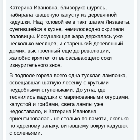
Катерина Ивановна, близоруко щурясь,
набирала квашеную капусту из деревянной
кадушки. Над головой ее в такт шагам Лизаветы,
суетившейся в кухне, немилосердно скрипели
половицы. Иссушающая жара держалась уже
несколько месяцев, и старенький деревянный
домик, выстроенный еще до революции,
жалобно кряхтел от высасывающего соки
изнурительного зноя.
В подполе горела всего одна тусклая лампочка,
освещавшая шаткую лесенку с крутыми
неудобными ступеньками. До угла, где
теснились кадушки с маринованными огурцами,
капустой и грибами, света лампы уже
недоставало, и Катерина Ивановна
ориентировалась не столько по памяти, сколько
по ядреному запаху, витавшему вокруг кадушек
с соленьями.