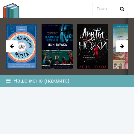
BOOK
PLANETA
.COM
Наше меню (нажмите)