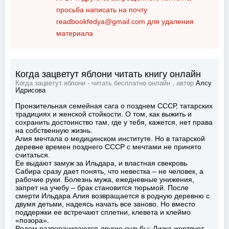
просьба написать на почту
readbookfedya@gmail.com
для удаления
материала
Когда зацветут яблони читать книгу онлайн
Когда зацветут яблони - читать бесплатно онлайн , автор
Алсу
Идрисова
Пронзительная семейная сага о позднем СССР, татарских
традициях и женской стойкости. О том, как выжить и
сохранить достоинство там, где у тебя, кажется, нет права
на собственную жизнь.
Алия мечтала о медицинском институте. Но в татарской
деревне времен позднего СССР с мечтами не принято
считаться.
Ее выдают замуж за Ильдара, и властная свекровь
Сабира сразу дает понять, что невестка – не человек, а
рабочие руки. Болезнь мужа, ежедневные унижения,
запрет на учебу – брак становится тюрьмой. После
смерти Ильдара Алия возвращается в родную деревню с
двумя детьми, надеясь начать все заново. Но вместо
поддержки ее встречают сплетни, клевета и клеймо
«позора».
Рядом разворачиваются другие судьбы: Лизка жертвует