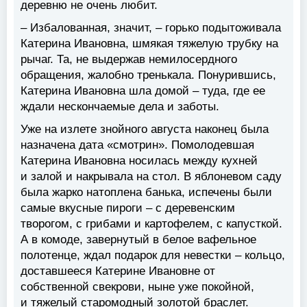
деревню не очень любит.
– Избалованная, значит, – горько подытоживала
Катерина Ивановна, шмякая тяжелую трубку на
рычаг. Та, не выдержав немилосердного
обращения, жалобно тренькала. Понурившись,
Катерина Ивановна шла домой – туда, где ее
ждали нескончаемые дела и заботы.
Уже на излете знойного августа наконец была
назначена дата «смотрин». Помолодевшая
Катерина Ивановна носилась между кухней
и залой и накрывала на стол. В яблоневом саду
была жарко натоплена банька, испечены были
самые вкусные пироги – с деревенским
творогом, с грибами и картофелем, с капусткой.
А в комоде, завернутый в белое вафельное
полотенце, ждал подарок для невестки – кольцо,
доставшееся Катерине Ивановне от
собственной свекрови, ныне уже покойной,
и тяжелый старомодный золотой браслет.