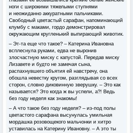
ноги с широкими тяжелыми ступнями
и неожиданно аккуратными пальчиками.
Свободный цветастый сарафан, напоминающий
клумбу с маками, гордо демонстрировал
окружающим кругленький выпирающий животик.
– Эт-та еще что такое? – Катерина Ивановна
всплеснула руками, едва не выронив
злосчастную миску с капустой. Передав миску
Лизавете и будто не замечая сына,
распахнувшего объятия ей навстречу, она
обошла невестку кругом, разглядывая со всех
сторон, словно диковинную зверушку. – Это как
называется? Это когда ж вы успели, а?! Ведь
без году неделя как знакомы!
– А что такое без году неделя? – из-под полы
цветастого сарафана высунулась умильная
мордашка розовощекого мальчонки и хитро
уставилась на Катерину Ивановну. – А это ты