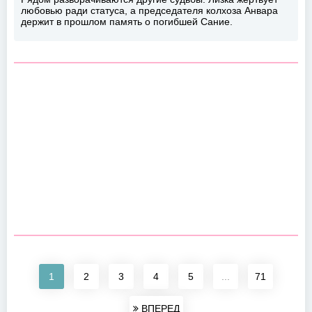
любовью ради статуса, а председателя колхоза Анвара
держит в прошлом память о погибшей Сание.
1
2
3
4
5
...
71
ВПЕРЕД