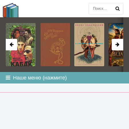
BOOK
PLANETA
.COM
Наше меню (нажмите)