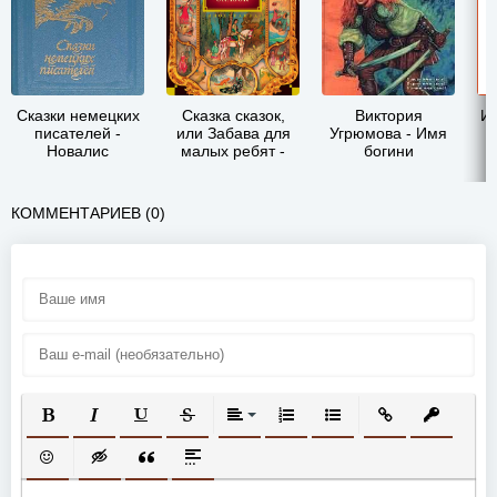
Сказки немецких
Сказка сказок,
Виктория
Ин
писателей -
или Забава для
Угрюмова - Имя
Новалис
малых ребят -
богини
Джамбаттиста
Базиле
КОММЕНТАРИЕВ (0)
ПОЛУЖИРНЫЙ
КУРСИВ
ПОДЧЕРКНУТЫЙ
ЗАЧЕРКНУТЫЙ
ВЫРАВНИВАНИЕ
НУМЕРОВАННЫЙ СПИСОК
МАРКИРОВАННЫЙ СП
ВСТАВИТЬ ССЫ
ВСТАВИТ
ВСТАВИТЬ СМАЙЛИК
ВСТАВКА СКРЫТОГО ТЕКСТА
ВСТАВКА ЦИТАТЫ
ВСТАВКА СПОЙЛЕРА