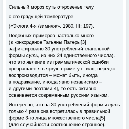
Сильный мороз
суть
откровенье телу
о его грядущей температуре
(«Эклога 4-я /зимняя/». 1980. III: 197).
Подобных примеров настолько много
(в конкордансе Татьяны Патеры[3]
зафиксировано 30 употреблений глагольной
формы
суть
, из них 24 единственного числа),
что это явление из грамматической ошибки
превращается в яркую примету стиля, нередко
воспроизводится – может быть, иногда
в подражание, иногда явно независимо –
и другими поэтами[4], то есть активно
осваивается современным русским языком.
Интересно, что на 30 употреблений формы
суть
только 4 раза она встретилась в правильной
форме 3-го лица множественного числа[5]
(для случайности соотношение странное).