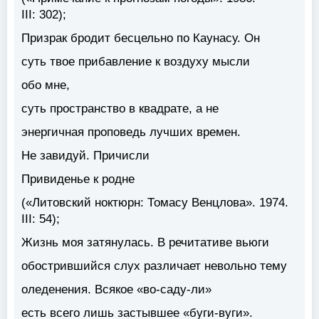
III: 302);
Призрак бродит бесцельно по Каунасу. Он
суть
твое прибавление к воздуху мысли
обо мне,
суть
пространство в квадрате, а не
энергичная проповедь лучших времен.
Не завидуй. Причисли
Привиденье к родне
(«Литовский ноктюрн: Томасу Венцлова». 1974.
III: 54);
Жизнь моя затянулась. В речитативе вьюги
обострившийся слух различает невольно тему
оледенения. Всякое «во-саду-ли»
есть всего лишь застывшее «буги-вуги».