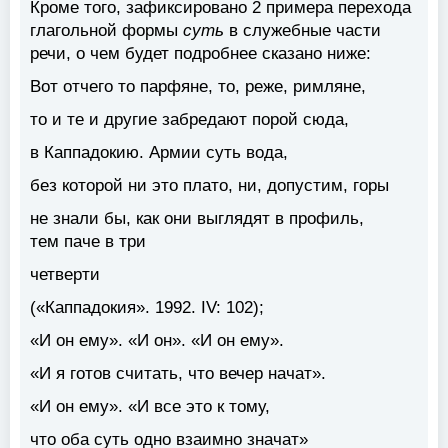
Кроме того, зафиксировано 2 примера перехода
глагольной формы
суть
в служебные части
речи, о чем будет подробнее сказано ниже:
Вот отчего то парфяне, то, реже, римляне,
то и те и другие забредают порой сюда,
в Каппадокию.
Армии суть вода
,
без которой ни это плато, ни, допустим, горы
не знали бы, как они выглядят в профиль,
тем паче в три
четверти
(«Каппадокия». 1992. IV: 102);
«И он ему». «И он». «И он ему».
«И я готов считать, что вечер начат».
«И он ему». «И все это к тому,
что оба
суть одно взаимно значат
»