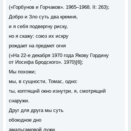
(«Горбунов и Горчаков». 1965–1968. II: 263);
Добро и Зло суть два кремня
,
и я себя подвергну риску,
но я скажу: союз их искру
рождает на предмет огня
(«На 22-е декабря 1970 года Якову Гордину
от Иосифа Бродского». 1970)[6];
Мы похожи;
мы, в сущности, Томас, одно:
ты, коптящий окно изнутри, я, смотрящий
снаружи.
Друг для друга
мы суть
обоюдное дно
амальгамовой лужи,