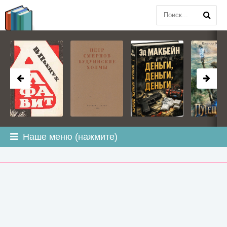
BOOK
PLANETA
.COM
Наше меню (нажмите)