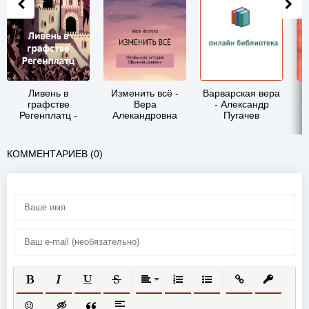
Ливень в
Изменить всё -
Варварская вера
графстве
Вера
- Александр
У
Регенплатц -
Алекандровна
Пугачев
Вера Анмут
Изотова
КОММЕНТАРИЕВ (0)
ПОЛУЖИРНЫЙ
КУРСИВ
ПОДЧЕРКНУТЫЙ
ЗАЧЕРКНУТЫЙ
ВЫРАВНИВАНИЕ
НУМЕРОВАННЫЙ СПИСОК
МАРКИРОВАННЫЙ СП
ВСТАВИТЬ ССЫ
ВСТАВИТ