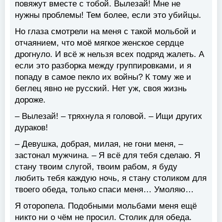
повяжут вместе с тобой. Вылезай! Мне не
нужны проблемы! Тем более, если это убийцы.
Но глаза смотрели на меня с такой мольбой и
отчаянием, что моё мягкое женское сердце
дрогнуло. И всё ж нельзя всех подряд жалеть. А
если это разборка между группировками, и я
попаду в самое пекло их войны? К тому же и
беглец явно не русский. Нет уж, своя жизнь
дороже.
– Вылезай! – тряхнула я головой. – Ищи других
дураков!
– Девушка, добрая, милая, не гони меня, –
застонал мужчина. – Я всё для тебя сделаю. Я
стану твоим слугой, твоим рабом, я буду
любить тебя каждую ночь, я стану столиком для
твоего обеда, только спаси меня… Умоляю…
Я оторопела. Подобными мольбами меня ещё
никто ни о чём не просил. Столик для обеда.