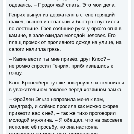
одеваясь. – Продолжай спать. Это мои дела.
Генрих вынул из держателя в стене горящий
факел, вышел из спальни и быстро спустился
по лестнице. Грея озябшие руки у яркого огня в
камине, в зале ожидал молодой человек. Его
плащ промок от проливного дождя на улице, на
сапоги налипла грязь.
– Какие вести ты мне привёз, друг Клос? –
негромко спросил Генрих, приблизившись к
гонцу.
Клос Кроненберг тут же повернулся и склонился
в уважительном поклоне перед хозяином замка.
– Фройлен Эльза направила меня к вам,
ландграф, и слёзно просила как можно скорее
привезти вас к ней, – так же тихо проговорил
молодой мужчина. – Я обещал, что на рассвете
исполню её просьбу, но она настояла
отправляться мне в путь немедленно.