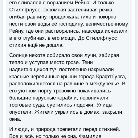
его сливался с ворчанием Рейна. И только
Стиллфлусс, скромная застенчивая речка,
огибая равнину, продолжала тихо и покорно
нести свои воды её господину, величественному
Рейну, где они растворялись, навсегда исчезали
в его глубинах, в его мощи. До Стиллфлусс
стихия ещё не дошла.
Солнце нехотя собирало свои лучи, забирая
тепло и уступая место грозе. Тени
надвигающихся туч постепенно накрывали
красные черепичные крыши города Крафтбурга,
расположившегося на равнине в междуречье. В
его уютном порту тревожно покачивались
большие парусные корабли, нервничали
торговые суда, суетились лодочки. Улицы
опустели. Жители укрылись в домах, закрыли
окна.
И люди, и природа трепетали перед стихией.
Все и всё, но только не она. Фамилия