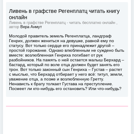
Ливень в графстве Регенплатц читать книгу
онлайн
Ливень в графстве Регенплатц - читать бесплатно онлайн ,
автор
Вера Анмут
Молодой правитель земель Регенплатца, ландграф
Генрих, должен жениться на девушке, равной ему по
статусу. Вот только сердце его принадлежит другой –
простой горожанке. Однако влюбленным не суждено быть
вместе: возлюбленная Генриха погибает от рук
разбойников. На память о ней остается малыш Берхард –
бастард, который по воле отца должен будет занять его
трон. Вот только законный сын Генриха – Густав – растет
с мыслью, что Берхард отбирает у него всё: титул, земли,
уважение отца, а позже и возлюбленную Гретту.
Ненависть к брату толкает Густава на преступление.
Посмеет ли кто-нибудь его остановить? Или что-нибудь?