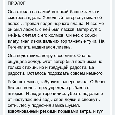
ПРОЛОГ
Она стояла на самой высокой башне замка и
смотрела вдаль. Холодный ветер спутывал её
волосы, трепал подол чёрного плаща. И всё же
он был ласков, с ней был ласков. Ветер дул с
Рейна, слетал с его холмов. Он нёс с собой
влагу, гнал из-за дальних гор тяжёлые тучи. На
Регенплатц надвигался ливень.
Она подставила ветру своё лицо. Она не
ощущала холод. Этот ветер был вестником не
только стихии, но и грядущей радости. Её
радости. Осталось подождать совсем немного.
Рейн потемнел, забурлил, занервничал. О берег
бились волны, предупреждая рыбаков о
шторме. И люди торопились убрать подальше
от наступающей воды свои лодки и свернуть
сети. Лес у подножия замка шумел,
взволнованный резкими порывами ветра, и гул