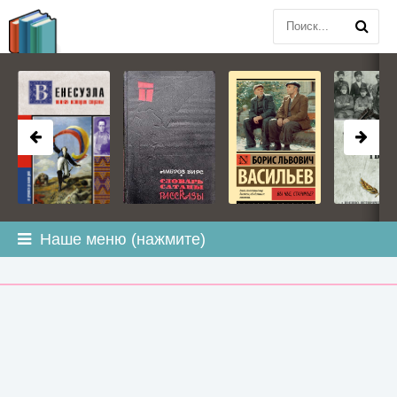
BOOK
PLANETA
.COM
Наше меню (нажмите)