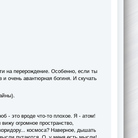
уйти на перерождение. Особенно, если ты
в и очень авантюрная богиня. И скучать
айны).
об - это вроде что-то плохое. Я - атом!
я вижу огромное пространство,
коридору... космоса? Наверное, дышать
 мысли путаются. О, у меня есть мысли!