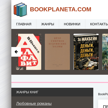
BOOK
PLANETA
.COM
ГЛАВНАЯ
ЖАНРЫ
НОВИНКИ
КОНТАКТ
ЖАНРЫ КНИГ
BookPl
Любовные романы
П