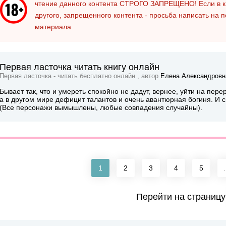
чтение данного контента
СТРОГО ЗАПРЕЩЕНО!
Если в к
другого, запрещенного контента - просьба написать на 
материала
Первая ласточка читать книгу онлайн
Первая ласточка - читать бесплатно онлайн , автор
Елена Александровн
Бывает так, что и умереть спокойно не дадут, вернее, уйти на пер
а в другом мире дефицит талантов и очень авантюрная богиня. И ск
(Все персонажи вымышлены, любые совпадения случайны).
1
2
3
4
5
.
Перейти на страницу