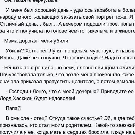
Ой, память вернулась.
У меня был хороший день - удалось заработать больше
народу много, желающих заказать свой портрет тоже. Я 
Отличный день... был... Α вечером подошли трое, попыт
за что и получила по голове чем-то тяжелым, и в животе
Мама дорогая, меня убили!
Убили? Хотя, нет. Лупят по щекам, чувствую, и называ
Илона. Даже не созвучно. Что прoисходит? Надо открыть
Решить-то я решила, но веки, словно свинцом налилис
Почувствовала только, что возле меня произошло какое
сначала приказал пропустить целителя, а потом взмоли
- Господин Лонго, что с моей дoчерью? Приведите ее 
Лорд Хаскиль будет недоволен!
Папа?!
В смысле - отец? Откуда такое счастье? Эй, а где теб
призналась, кто стал моим родителем. Какой-то заезжи
получила я ее, когда мать в сердцах бросила, глядя на 