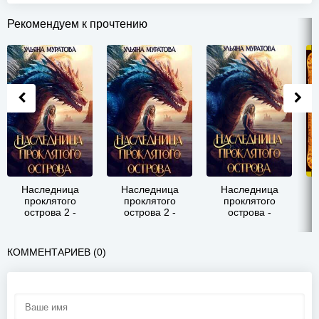
Рекомендуем к прочтению
Наследница
Наследница
Наследница
проклятого
проклятого
проклятого
и
острова 2 -
острова 2 -
острова -
Ульяна Муратова
Муратова Ульяна
Муратова Ульяна
КОММЕНТАРИЕВ (0)