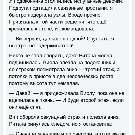
У подоконника столпились испуганные девочки.
Подруга подтащила связанные простыни, я
быстро подёргала узлы. Вроде прочно.
Привязала к той части решётки, что ещё
крепилась к стене, и скомандовала:
— Ви первая, дальше по одной! Спускаться
быстро, не задерживаться!
Никто не стал спорить, даже Ритана молча
подчинилась. Виола влезла на подоконник и
со страхом посмотрела вниз — третий этаж, а
потолки в приюте в два человеческих роста,
поэтому высота тут немалая.
— Давай! — я придерживала Виолу, пока она не
вцепилась в ткань. — И буди второй этаж, если
они ещё спят.
Ви поборола секундный страх и полезла вниз.
Ритана ринулась следом, но я остановила:
— Сначала младшие и по очереди, а то вязка не