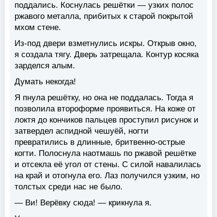
поддались. Коснулась решётки — узких полос
ржавого металла, прибитых к старой покрытой
мхом стене.
Из-под двери взметнулись искры. Открыв окно,
я создала тягу. Дверь затрещала. Контур косяка
зарделся алым.
Думать некогда!
Я пнула решётку, но она не поддалась. Тогда я
позволила второформе проявиться. На коже от
локтя до кончиков пальцев проступил рисунок и
затвердел аспидной чешуёй, ногти
превратились в длинные, бритвенно-острые
когти. Полоснула наотмашь по ржавой решётке
и отсекла её угол от стены. С силой навалилась
на край и отогнула его. Лаз получился узким, но
толстых среди нас не было.
— Ви! Верёвку сюда! — крикнула я.