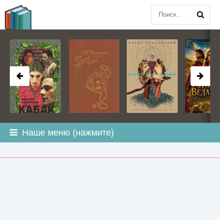
BOOK
PLANETA
.COM
Наше меню (нажмите)