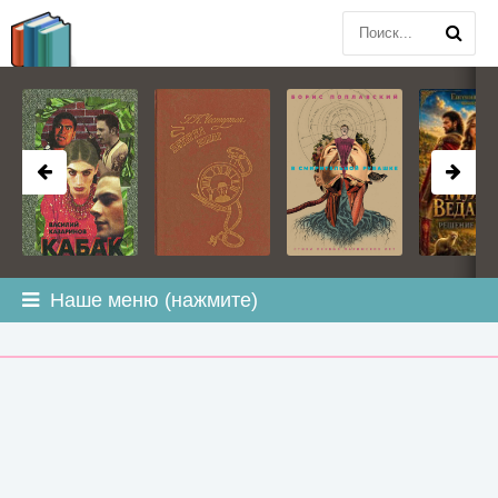
BOOK
PLANETA
.COM
Наше меню (нажмите)