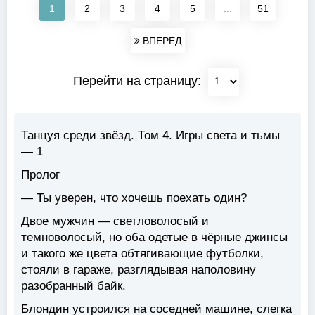
1
2
3
4
5
...
51
ВПЕРЕД
Перейти на страницу:
Танцуя среди звёзд. Том 4. Игры света и тьмы
— 1
Пролог
— Ты уверен, что хочешь поехать один?
Двое мужчин — светловолосый и
темноволосый, но оба одетые в чёрные джинсы
и такого же цвета обтягивающие футболки,
стояли в гараже, разглядывая наполовину
разобранный байк.
Блондин устроился на соседней машине, слегка