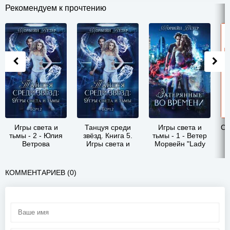
Рекомендуем к прочтению
Игры света и
Танцуя среди
Игры света и
Св
тьмы - 2 - Юлия
звёзд. Книга 5.
тьмы - 1 - Ветер
Ветрова
Игры света и
Морвейн "Lady
тьмы - 2 - Ветер
Morvein"
Морвейн Lady
Morvein
КОММЕНТАРИЕВ (0)