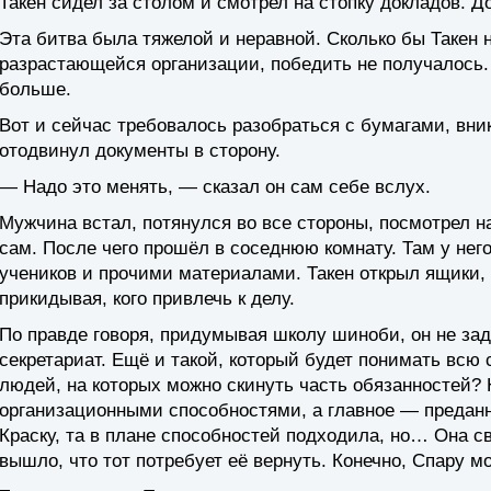
Такен сидел за столом и смотрел на стопку докладов. Д
Эта битва была тяжелой и неравной. Сколько бы Такен 
разрастающейся организации, победить не получалось.
больше.
Вот и сейчас требовалось разобраться с бумагами, вни
отодвинул документы в сторону.
— Надо это менять, — сказал он сам себе вслух.
Мужчина встал, потянулся во все стороны, посмотрел на 
сам. После чего прошёл в соседнюю комнату. Там у нег
учеников и прочими материалами. Такен открыл ящики,
прикидывая, кого привлечь к делу.
По правде говоря, придумывая школу шиноби, он не зад
секретариат. Ещё и такой, который будет понимать всю 
людей, на которых можно скинуть часть обязанностей?
организационными способностями, а главное — предан
Краску, та в плане способностей подходила, но… Она св
вышло, что тот потребует её вернуть. Конечно, Спару м