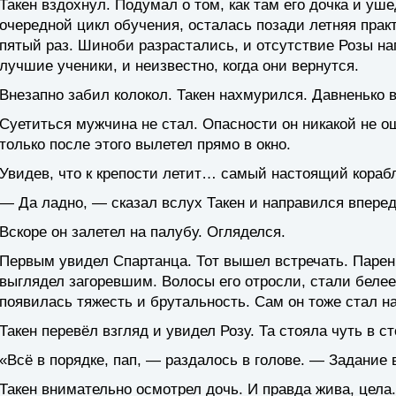
Такен вздохнул. Подумал о том, как там его дочка и уш
очередной цикл обучения, осталась позади летняя прак
пятый раз. Шиноби разрастались, и отсутствие Розы нап
лучшие ученики, и неизвестно, когда они вернутся.
Внезапно забил колокол. Такен нахмурился. Давненько в
Суетиться мужчина не стал. Опасности он никакой не 
только после этого вылетел прямо в окно.
Увидев, что к крепости летит… самый настоящий кораб
— Да ладно, — сказал вслух Такен и направился вперед
Вскоре он залетел на палубу. Огляделся.
Первым увидел Спартанца. Тот вышел встречать. Паре
выглядел загоревшим. Волосы его отросли, стали белее
появилась тяжесть и брутальность. Сам он тоже стал н
Такен перевёл взгляд и увидел Розу. Та стояла чуть в 
«Всё в порядке, пап, — раздалось в голове. — Задание
Такен внимательно осмотрел дочь. И правда жива, цела