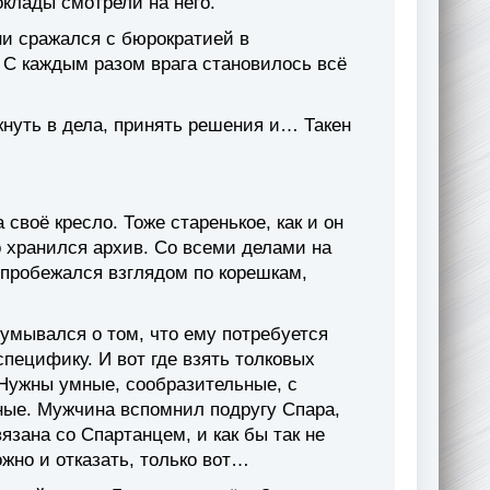
оклады смотрели на него.
ни сражался с бюрократией в
 С каждым разом врага становилось всё
кнуть в дела, принять решения и… Такен
своё кресло. Тоже старенькое, как и он
о хранился архив. Со всеми делами на
 пробежался взглядом по корешкам,
умывался о том, что ему потребуется
специфику. И вот где взять толковых
 Нужны умные, сообразительные, с
ные. Мужчина вспомнил подругу Спара,
язана со Спартанцем, и как бы так не
ожно и отказать, только вот…