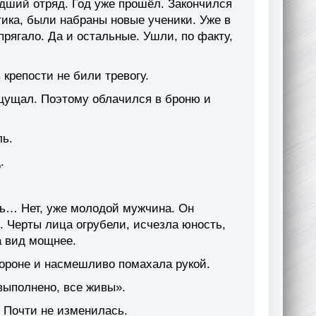
едший отряд. Год уже прошёл. Закончился
тика, были набраны новые ученики. Уже в
рягало. Да и остальные. Ушли, по факту,
 крепости не били тревогу.
ощущал. Поэтому облачился в броню и
ль.
.
нь… Нет, уже молодой мужчина. Он
. Черты лица огрубели, исчезла юность,
а вид мощнее.
стороне и насмешливо помахала рукой.
 выполнено, все живы».
. Почти не изменилась.