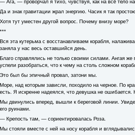
— Ага, — проворчал я тихо, чувствуя, как на всё тело н
Да и знак гравитации жрал энергию. Часик я так простою
Хотя тут уместен другой вопрос. Почему внизу море?
***
Вся эта кутерьма с восстанавливаем корабля, налажив
заняла у нас весь оставшийся день.
Благо справлялись не только своими силами. Ангая же
успели разобраться, что к чему на столь сложном кораб
Это был бы эпичный провал, затони мы.
Море, над которым зависли, походило на черное. По кра
есть. Я искренне надеялся, что девушка не ошибается. 
Мы двинулись вперед, вышли к береговой линии. Увид
его руинами.
— Крепость там, — сориентировалась Роза.
Мы стояли вместе с ней на носу корабля и вглядывали