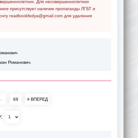
совершеннолетних. Для несовершеннолетних
ниге присутствует наличие пропаганды ЛГБТ и
почту
readbookfedya@gmail.com
для удаления
оманович
оман Романович.
..
69
ВПЕРЕД
у: