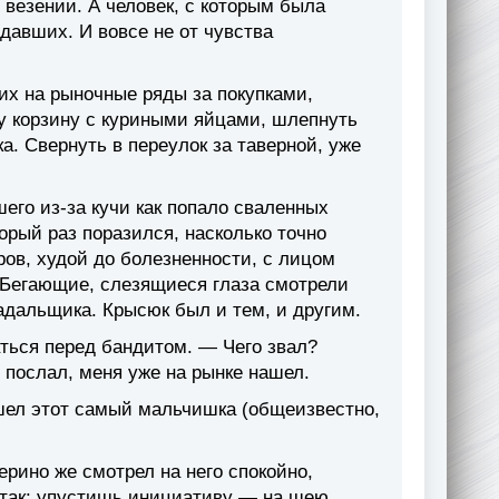
везении. А человек, с которым была
здавших. И вовсе не от чувства
х на рыночные ряды за покупками,
у корзину с куриными яйцами, шлепнуть
а. Свернуть в переулок за таверной, уже
го из-за кучи как попало сваленных
орый раз поразился, насколько точно
ов, худой до болезненности, с лицом
 Бегающие, слезящиеся глаза смотрели
адальщика. Крысюк был и тем, и другим.
ься перед бандитом. — Чего звал?
ы послал, меня уже на рынке нашел.
нашел этот самый мальчишка (общеизвестно,
ерино же смотрел на него спокойно,
о так: упустишь инициативу — на шею