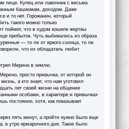
ом лице. Купец или лавочник с весьма
птанным башмакам, доходом. Даже
е и то нет. Горожанин, который
бить такого можно только
т поймет, что в худом кошеле жертвы
еще прибыток. Чуть выбивались из образа
уренные — то ли от яркого солнца, то ли
говорили, что их обладатель любит
отрел Мерино в землю.
Мерино, просто привычка, от которой он
жизнь, а кто знает, что нам уготовил
дцать лет своей жизни на общение
ванными особами, в характере и привычках
шь постоянно, хотя, как показывает
ерез пять минут, а пройти нужно было еще
, в утро ярмарочного дня. Такое было