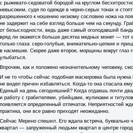
с рыжевато-седоватой бородой на круглом бесхитростн
невысоким, судя по одежде в черно-серых тонах и сто
разрешенного к ношению низкому сословию ножа на пояс
не задержит на себе взгляд больше чем на секунду. Гра
от безысходности, ведь даже самый оголодавший банди
вряд ли окажется больше десятка медных монет — тот 
только глаза: серо-голубые, внимательно-цепкие и прищ
в насмешке. Скорее даже второе, морщины вокруг глаз 
улыбаться.
Впрочем, как и положено незначительному человеку, см
И не то чтобы сейчас подобная маскировка была нужна 
не видел причин избавляться. Когда-то она спасала ему 
Единый на день сегодняшний? Когда отдаешь почти два
и работу с грабителями, убийцами, жуликами и титуло
появляется определенный отпечаток. Неприятностей жде
практика, они все равно приходят неожиданно.
Сейчас Мерино спешил. Его ждала встреча, буквально ч
квартал — запруженный людьми квартал в центре города