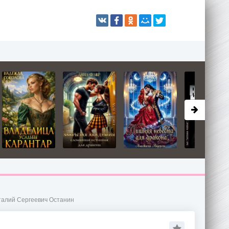
италий Сергеевич Останин