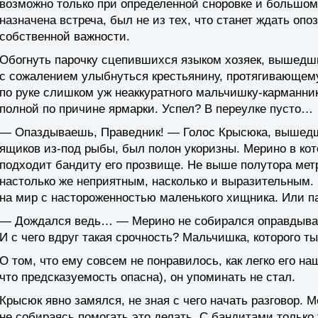
возможно только при определенной сноровке и большом 
назначена встреча, был не из тех, что станет ждать опо
собственной важности.
Обогнуть парочку сцепившихся языком хозяек, вышедши
с сожалением улыбнуться крестьянину, протягивающем
по руке слишком уж неаккуратного мальчишку-карманник
полной по причине ярмарки. Успел? В переулке пусто…
— Опаздываешь, Праведник! — Голос Крысюка, вышедше
ящиков из-под рыбы, был полон укоризны. Мерино в кот
подходит бандиту его прозвище. Не выше полутора метр
настолько же неприятным, насколько и выразительным.
на мир с настороженностью маленького хищника. Или п
— Дождался ведь… — Мерино не собирался оправдыват
И с чего вдруг такая срочность? Мальчишка, которого т
О том, что ему совсем не понравилось, как легко его 
что предсказуемость опасна), он упоминать не стал.
Крысюк явно замялся, не зная с чего начать разговор. М
не собираясь помогать это делать. С бандитами тольк