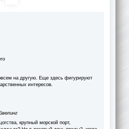
ro
совсем на другую. Еще здесь фигурируют
дарственных интересов.
йвелинг
огства, крупный морской порт,