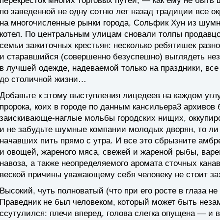
перекресток многих торговых путей, — как ему не быть
по заведенной не одну сотню лет назад традиции все о
на многочисленные рынки города, Сольфик Хун из шум
котел. По центральным улицам сновали толпы продавцов
семьи зажиточных крестьян: несколько ребятишек разно
и старавшийся (совершенно безуспешно) выглядеть не
в лучшей одежде, надеваемой только на праздники, вс
до столичной жизни…
Добавьте к этому выступления лицедеев на каждом углу
пророка, коих в городе по данным кансильера3 архивов 
заискивающе-наглые мольбы городских нищих, оккупиро
и не забудьте шумные компании молодых дворян, то ли
начавших пить прямо с утра. И все это сбрызните амбр
и овощей, жареного мяса, свежей и жареной рыбы, варен
навоза, а также неопределяемого аромата сточных канав
веской причины уважающему себя человеку не стоит зах
Высокий, чуть полноватый (что при его росте в глаза н
Праведник не был человеком, который может быть неза
ссутулился: плечи вперед, голова слегка опущена — и в