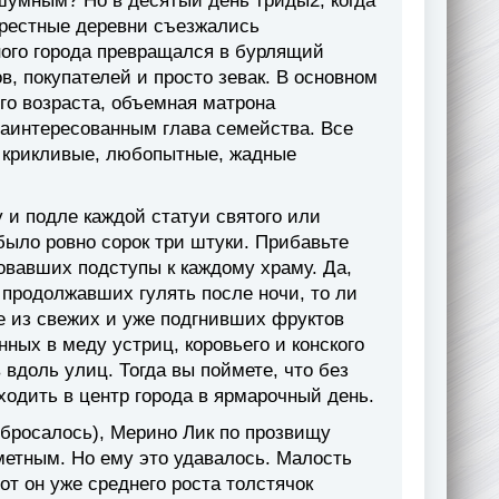
 шумным? Но в десятый день триды2, когда
крестные деревни съезжались
ного города превращался в бурлящий
, покупателей и просто зевак. В основном
го возраста, объемная матрона
заинтересованным глава семейства. Все
е крикливые, любопытные, жадные
 и подле каждой статуи святого или
было ровно сорок три штуки. Прибавьте
вавших подступы к каждому храму. Да,
 продолжавших гулять после ночи, то ли
е из свежих и уже подгнивших фруктов
ных в меду устриц, коровьего и конского
 вдоль улиц. Тогда вы поймете, что без
одить в центр города в ярмарочный день.
е бросалось), Мерино Лик по прозвищу
метным. Но ему это удавалось. Малость
от он уже среднего роста толстячок