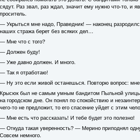
сядут. Раз звал, раз ждал, значит ему нужно что-то, и я
проситель.
— Укрыться мне надо, Праведник! — наконец разродилс
наших стража берет без всяких дел…
— Мне что с того?
— Должен буду!
— Уже давно должен. И много.
— Так я отработаю!
— Ну это если живой останешься. Повторю вопрос: мне 
Крысюк был не самым умным бандитом Пыльной улицы4
на городском дне. Он понял по спокойствию и незаинте
чего-то не предложит, то его спасение уйдет с этим чел
— Мне есть что рассказать! И тебе будет это полезно!
— Откуда такая уверенность? — Мерино приподнял одну
Совсем немного.