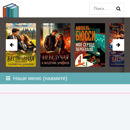
BOOK
PLANETA
.COM
Наше меню (нажмите)