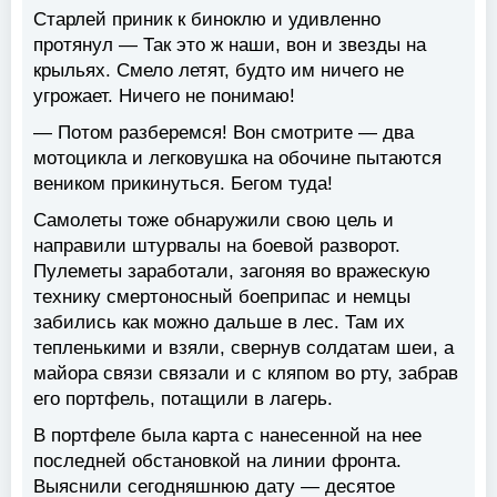
Старлей приник к биноклю и удивленно
протянул — Так это ж наши, вон и звезды на
крыльях. Смело летят, будто им ничего не
угрожает. Ничего не понимаю!
— Потом разберемся! Вон смотрите — два
мотоцикла и легковушка на обочине пытаются
веником прикинуться. Бегом туда!
Самолеты тоже обнаружили свою цель и
направили штурвалы на боевой разворот.
Пулеметы заработали, загоняя во вражескую
технику смертоносный боеприпас и немцы
забились как можно дальше в лес. Там их
тепленькими и взяли, свернув солдатам шеи, а
майора связи связали и с кляпом во рту, забрав
его портфель, потащили в лагерь.
В портфеле была карта с нанесенной на нее
последней обстановкой на линии фронта.
Выяснили сегодняшнюю дату — десятое