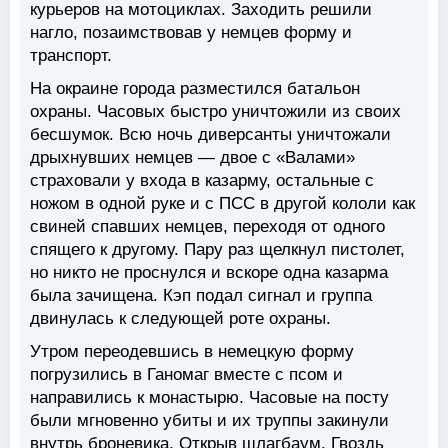
курьеров на мотоциклах. Заходить решили
нагло, позаимствовав у немцев форму и
транспорт.
На окраине города разместился батальон
охраны. Часовых быстро уничтожили из своих
бесшумок. Всю ночь диверсанты уничтожали
дрыхнувших немцев — двое с «Валами»
страховали у входа в казарму, остальные с
ножом в одной руке и с ПСС в другой кололи как
свиней спавших немцев, переходя от одного
спящего к другому. Пару раз щелкнул пистолет,
но никто не проснулся и вскоре одна казарма
была зачищена. Кэп подал сигнал и группа
двинулась к следующей роте охраны.
Утром переодевшись в немецкую форму
погрузились в Ганомаг вместе с псом и
направились к монастырю. Часовые на посту
были мгновенно убиты и их труппы закинули
внутрь броневика. Открыв шлагбаум, Гвоздь