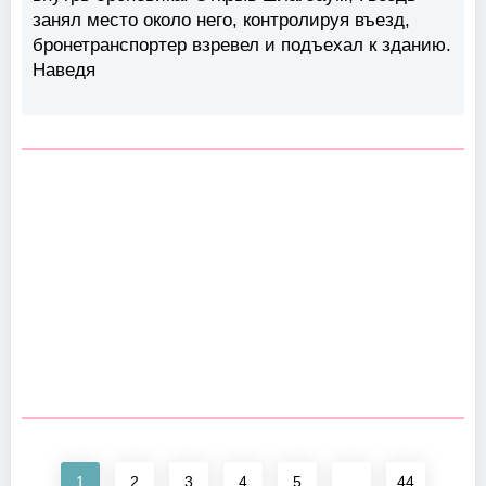
занял место около него, контролируя въезд,
бронетранспортер взревел и подъехал к зданию.
Наведя
1
2
3
4
5
...
44