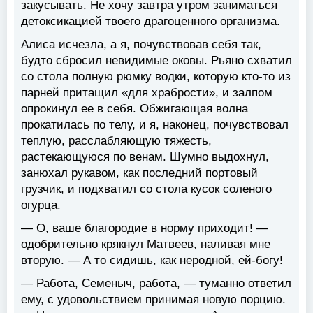
закусывать. Не хочу завтра утром заниматься
детоксикацией твоего драгоценного организма.
Алиса исчезла, а я, почувствовав себя так,
будто сбросил невидимые оковы. Рьяно схватил
со стола полную рюмку водки, которую кто-то из
парней притащил «для храбрости», и залпом
опрокинул ее в себя. Обжигающая волна
прокатилась по телу, и я, наконец, почувствовал
теплую, расслабляющую тяжесть,
растекающуюся по венам. Шумно выдохнул,
занюхал рукавом, как последний портовый
грузчик, и подхватил со стола кусок соленого
огурца.
— О, ваше благородие в норму приходит! —
одобрительно крякнул Матвеев, наливая мне
вторую. — А то сидишь, как неродной, ей-богу!
— Работа, Семеныч, работа, — туманно ответил
ему, с удовольствием принимая новую порцию.