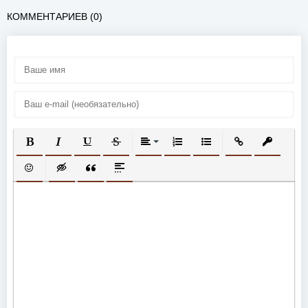
КОММЕНТАРИЕВ (0)
ПОЛУЖИРНЫЙ
КУРСИВ
ПОДЧЕРКНУТЫЙ
ЗАЧЕРКНУТЫЙ
ВЫРАВНИВАНИЕ
НУМЕРОВАННЫЙ СПИСОК
МАРКИРОВАННЫЙ СП
ВСТАВИТЬ ССЫ
ВСТАВИТ
ВСТАВИТЬ СМАЙЛИК
ВСТАВКА СКРЫТОГО ТЕКСТА
ВСТАВКА ЦИТАТЫ
ВСТАВКА СПОЙЛЕРА