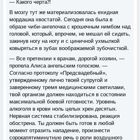
— Какого черта⁈
В мозгу тут же материализовалась ехидная
мордашка хвостатой. Сегодня она была в
образе чиби-ангелочка с крошечным нимбом над
головой, который, впрочем, не мешал ей сидеть,
закинув ногу на ногу и с циничной ухмылкой
ковыряться в зубах воображаемой зубочисткой.
— Все претензии к врачам, дорогой хозяин, —
пропела Алиса ангельским голоском. —
С
огласно протоколу «Предсвадебный»,
утвержденному лично твоей супругой и
заверенному тремя медицинскими светилами,
твой организм должен находиться в состоянии
максимальной боевой готовности. Уровень
алкоголя в крови ноль целых хрен десятых.
Нервная система стабилизирована, реакция
обострена. Ты должен быть готов в любой
момент отразить нападение, произнести
сорокапятиминутную речь о роли воздушного