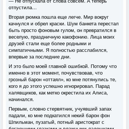
— Не отпускала от слова совсем. А теперь
отпустила…
Вторая рюмка пошла еще легче. Мир вокруг
качнулся и обрел краски. Шум банкета перестал
быть просто фоновым гулом, он превратился в
веселую, праздничную какофонию. Лица моих
друзей стали еще более родными и
симпатичными. Я полностью расслабился,
впервые за последние дни.
И это было моей главной ошибкой. Потому что
именно в этот момент, почувствовав, что
грозный барон «оттаял», ко мне потянулись те,
кого я до этого успешно игнорировал. Парад
халявщиков, как метко окрестила их Алиса,
начинался.
Первым, словно стервятник, учуявший запах
падали, ко мне подкатился некий барон фон
Шпильман, пузатый, потный аристократ с
бегающими глазками и влажными ладошками.