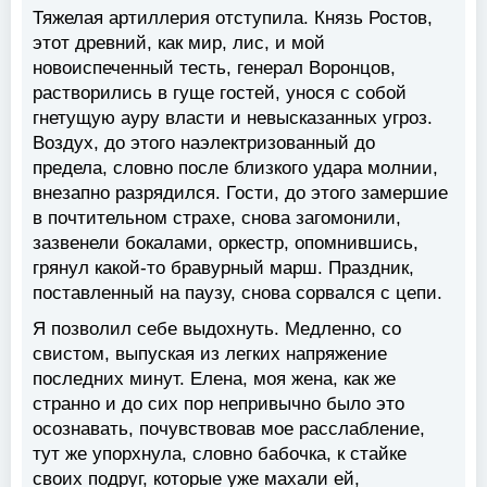
Тяжелая артиллерия отступила. Князь Ростов,
этот древний, как мир, лис, и мой
новоиспеченный тесть, генерал Воронцов,
растворились в гуще гостей, унося с собой
гнетущую ауру власти и невысказанных угроз.
Воздух, до этого наэлектризованный до
предела, словно после близкого удара молнии,
внезапно разрядился. Гости, до этого замершие
в почтительном страхе, снова загомонили,
зазвенели бокалами, оркестр, опомнившись,
грянул какой-то бравурный марш. Праздник,
поставленный на паузу, снова сорвался с цепи.
Я позволил себе выдохнуть. Медленно, со
свистом, выпуская из легких напряжение
последних минут. Елена, моя жена, как же
странно и до сих пор непривычно было это
осознавать, почувствовав мое расслабление,
тут же упорхнула, словно бабочка, к стайке
своих подруг, которые уже махали ей,