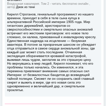
Воздушная кавалерия. Том 2 - читать бесплатно онлайн ,
автор
Джек из тени
Кирилл Строганов, гениальный программист из нашего
времени, приходит в себя в теле сына купца в
альтернативной Российской империи 1905 года. Мир
гигантских дирижаблей, аристократов со
сверхспособностями и смертельно опасных аномалий
встречает его жестоким приговором: его новое тело
сломано, он калека, прикованный к инвалидному креслу.
Единственная надежда на исцеление — безумная
авантюра. В погоне за призрачным шансом он убеждает
отца отправиться в самое сердце аномальной зоны, где
каждый шаг может стать последним. Отчаянная
экспедиция оборачивается кровавой катастрофой,
выживая лишь чудом, заплатив за это страшную цену.
Но вернувшись в мир людей, Кирилл понимает, что его
проблемы только начались. Он изменился, и эта
перемена привлекает внимание самых опасных сил
Империи: от безжалостных бандитов до всевидящей
тайной полиции. Сможет ли он сохранить свой главный
секрет и выжить в мире, где его новая сила это
одновременно и величайший дар, и смертельное
проклятье.