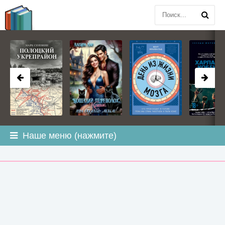
BOOK
PLANETA
.COM
Наше меню (нажмите)