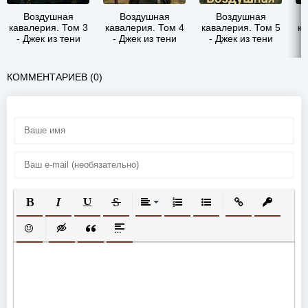
Воздушная
Воздушная
Воздушная
кавалерия. Том 3
кавалерия. Том 4
кавалерия. Том 5
ка
- Джек из тени
- Джек из тени
- Джек из тени
КОММЕНТАРИЕВ (0)
ПОЛУЖИРНЫЙ
КУРСИВ
ПОДЧЕРКНУТЫЙ
ЗАЧЕРКНУТЫЙ
ВЫРАВНИВАНИЕ
НУМЕРОВАННЫЙ СПИСОК
МАРКИРОВАННЫЙ СП
ВСТАВИТЬ ССЫ
ВСТАВИТ
ВСТАВИТЬ СМАЙЛИК
ВСТАВКА СКРЫТОГО ТЕКСТА
ВСТАВКА ЦИТАТЫ
ВСТАВКА СПОЙЛЕРА