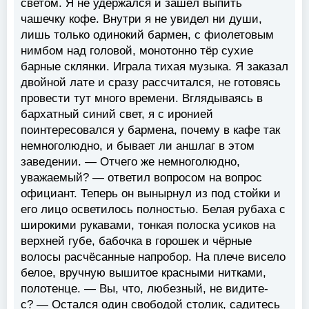
светом. Я не удержался и зашёл выпить
чашечку кофе. Внутри я не увидел ни души,
лишь только одинокий бармен, с фиолетовым
нимбом над головой, монотонно тёр сухие
барные склянки. Играла тихая музыка. Я заказал
двойной лате и сразу рассчитался, не готовясь
провести тут много времени. Вглядываясь в
бархатный синий свет, я с иронией
поинтересовался у бармена, почему в кафе так
немноголюдно, и бывает ли аншлаг в этом
заведении. — Отчего же немноголюдно,
уважаемый? — ответил вопросом на вопрос
официант. Теперь он вынырнул из под стойки и
его лицо осветилось полностью. Белая рубаха с
широкими рукавами, тонкая полоска усиков на
верхней губе, бабочка в горошек и чёрные
волосы расчёсанные напробор. На плече висело
белое, вручную вышитое красными нитками,
полотенце. — Вы, что, любезный, не видите-
с? — Остался один свободой столик, садитесь