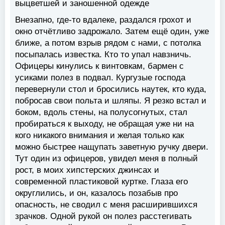
выцветшей и заношенной одежде
Внезапно, где-то вдалеке, раздался грохот и
окно отчётливо задрожало. Затем ещё один, уже
ближе, а потом взрыв рядом с нами, с потолка
посыпалась известка. Кто то упал навзничь.
Офицеры кинулись к винтовкам, бармен с
усиками полез в подвал. Кургузые господа
перевернули стол и бросились наутек, кто куда,
побросав свои польта и шляпы. Я резко встал и
боком, вдоль стены, на полусогнутых, стал
пробираться к выходу, не обращая уже ни на
кого никакого внимания и желая только как
можно быстрее нащупать заветную ручку двери.
Тут один из офицеров, увидел меня в полный
рост, в моих хипстерских джинсах и
современной пластиковой куртке. Глаза его
округлились, и он, казалось позабыв про
опасность, не сводил с меня расширившихся
зрачков. Одной рукой он полез расстегивать