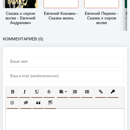
Сказка о сером
Евгений Коковин -
Евгений Пермяк -
Ал
волке - Евгений
Сказка-жизнь
Сказка о сером
- 
Андреевич
волке
Пермяк
КОММЕНТАРИЕВ (0)
ПОЛУЖИРНЫЙ
КУРСИВ
ПОДЧЕРКНУТЫЙ
ЗАЧЕРКНУТЫЙ
ВЫРАВНИВАНИЕ
НУМЕРОВАННЫЙ СПИСОК
МАРКИРОВАННЫЙ СП
ВСТАВИТЬ ССЫ
ВСТАВИТ
ВСТАВИТЬ СМАЙЛИК
ВСТАВКА СКРЫТОГО ТЕКСТА
ВСТАВКА ЦИТАТЫ
ВСТАВКА СПОЙЛЕРА