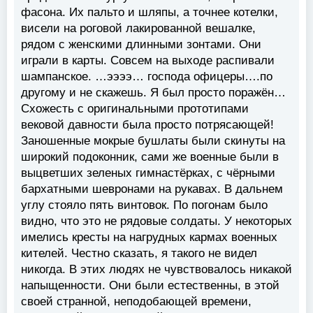
фасона. Их пальто и шляпы, а точнее котелки,
висели на роговой лакированной вешалке,
рядом с женскими длинными зонтами. Они
играли в карты. Совсем на выходе распивали
шампанское. …ээээ… господа офицеры….по
другому и не скажешь. Я был просто поражён…
Схожесть с оригинальными прототипами
вековой давности была просто потрясающей!
Заношенные мокрые бушлаты были скинуты на
широкий подоконник, сами же военные были в
выцветших зеленых гимнастёрках, с чёрными
бархатными шевронами на рукавах. В дальнем
углу стояло пять винтовок. По погонам было
видно, что это не рядовые солдаты. У некоторых
имелись кресты на нагрудных кармах военных
кителей. Честно сказать, я такого не видел
никогда. В этих людях не чувствовалось никакой
напыщенности. Они были естественны, в этой
своей странной, неподобающей времени,