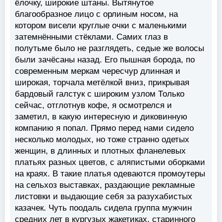
ёлочку, широкие штаны. Вытянутое
благообразное лицо с орлиным носом, на
котором висели круглые очки с маленькими
затемнёнными стёклами. Самих глаз в
полутьме было не разглядеть, седые же волосы
были зачёсаны назад. Его пышная борода, по
современным меркам чересчур длинная и
широкая, торчала метёлкой вниз, прикрывая
бардовый галстук с широким узлом Только
сейчас, отглотнув кофе, я осмотрелся и
заметил, в какую интересную и диковинную
компанию я попал. Прямо перед нами сидело
несколько молодых, но тоже странно одетых
женщин, в длинных и плотных фланелевых
платьях разных цветов, с аляпистыми оборками
на краях. В такие платья одеваются промоутеры
на сельхоз выставках, раздающие рекламные
листовки и выдающие себя за разухабистых
казачек. Чуть поодаль сидела группа мужчин
средних лет в кургузых жакетиках, старинного