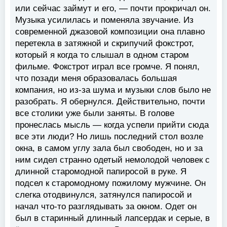
или сейчас займут и его, — почти прокричал он.
Музыка усилилась и поменяла звучание. Из
современной джазовой композиции она плавно
перетекла в затяжной и скрипучий фокстрот,
который я когда то слышал в одном старом
фильме. Фокстрот играл все громче. Я понял,
что позади меня образовалась большая
компания, но из-за шума и музыки слов было не
разобрать. Я обернулся. Действительно, почти
все столики уже были заняты. В голове
пронеслась мысль — когда успели прийти сюда
все эти люди? Но лишь последний стол возле
окна, в самом углу зала был свободен, но и за
ним сидел странно одетый немолодой человек с
длинной старомодной папиросой в руке. Я
подсел к старомодному пожилому мужчине. Он
слегка отодвинулся, затянулся папиросой и
начал что-то разглядывать за окном. Одет он
был в старинный длинный лапсердак и серые, в