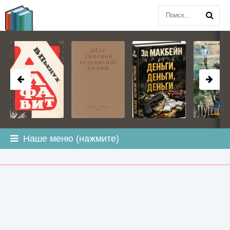
BOOK
PLANETA
.COM
Наше меню (нажмите)