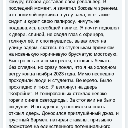
кобуру, второй доставая свой револьвер. В
последний момент, я заметил боковым зрением,
что пожилой мужчина в углу зала, все также
сидит и курит свою папиросу, ничуть не
поддавшись всеобщей панике. Я почти подошел
к двери, спиной, не сводя глаз с офицера,
толкнул её, и споткнувшись, вывалился на
улицу задом, скатясь по ступенькам прямиком
на новенькую коричневую брусчатую мостовую.
Быстро встав я осмотрелся, готовясь бежать
без оглядки, но сразу понял, что я на холодном
ветру конца ноября 2023 года. Мимо неспешно
проходили люди и студенты. Вечерело. Было
прохладно и тихо. Я взглянул на дверь
"Кофейни". В тонированных стеклах неярко
горели синие светодиоды. За столами не было
ни души. Я огляделся, успокоился и опять
открыл дверь. Доносился приглушённый джаз, и
грустный бармен, натирая стаканы, призывно
посмотрел на единственного потенциального