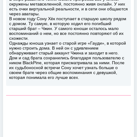
окружены метавселенной, постоянно живя онлайн. У них
есть очки виртуальной реальности, и в сети они общаются
через аватары.
В новом году Сону Хёк поступает в старшую школу рядом
с домом. Ту самую, в которую ходил его погибший
старший брат – Чжин. У самого юноши осталось мало
воспоминаний о нем, но все постоянно повторяют об их
схожести.
Однажды юноша узнает о старой игре «Гауди», в которой
нужно строить дома. В ней он с удивлением
обнаруживает старый аккаунт Чжина и заходит в него.
Дом и сад брата сохранились благодаря пользователю с
ником BlackPine, которая присматривала за ними. После
их судьбоносной встречи Сону хочет узнать больше о
своем брате через общие воспоминания с девушкой,
которая понимала его лучше всех.