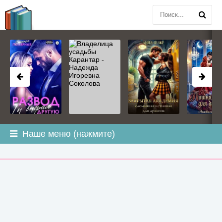
BOOK
PLANETA
.COM
Наше меню (нажмите)