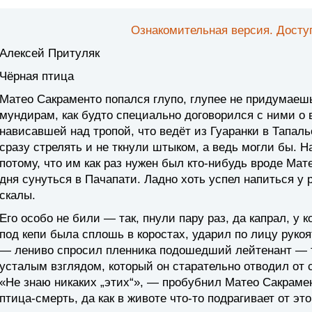
Ознакомительная версия. Доступ
Алексей Притуляк
Чёрная птица
Матео Сакраменто попался глупо, глупее не придумае
мундирам, как будто специально договорился с ними о в
нависавшей над тропой, что ведёт из Гуаранки в Тапаль
сразу стрелять и не ткнули штыком, а ведь могли бы. Н
потому, что им как раз нужен был кто-нибудь вроде Мат
дня сунуться в Пачапати. Ладно хоть успел напиться у 
скалы.
Его особо не били — так, пнули пару раз, да капрал, у к
под кепи была сплошь в коростах, ударил по лицу рукоя
— лениво спросил пленника подошедший лейтенант — 
усталым взглядом, который он старательно отводил от 
«Не знаю никаких „этих“», — пробубнил Матео Сакрамен
птица-смерть, да как в животе что-то подрагивает от это