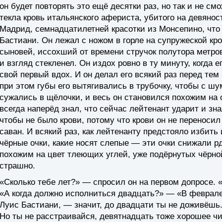
он будет повторять это ещё десятки раз, но так и не см
текла кровь итальянского афериста, убитого на девяно
Мадрид, семнадцатилетней красотки из Монсепино, что
Бастиани. Он лежал с ножом в горле на супружеской кро
сыновей, иссохший от времени стручок полутора метров
и взгляд стекленел. Он издох ровно в ту минуту, когда 
свой первый вдох. И он делал его всякий раз перед тем
при этом губы его вытягивались в трубочку, чтобы с шу
сужались в щёлочки, и весь он становился похожим на 
всегда наперёд знал, что сейчас лейтенант ударит и зна
чтобы не было крови, потому что крови он не переносил
саван. И всякий раз, как лейтенанту предстояло избить
чёрные очки, какие носят слепые — эти очки снижали р
похожим на цвет тлеющих углей, уже подёрнутых чёрной
страшно.
«Сколько тебе лет?» — спросил он на первом допросе. 
«А когда должно исполниться двадцать?» — «В феврале
Луис Бастиани, — значит, до двадцати ты не доживёшь.
Но ты не расстраивайся, девятнадцать тоже хорошее чис