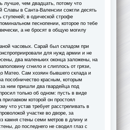
ь лучше, чем двадцать, потому что
ей Славы в Санта-Валенсии сожгли десять
ь ступеней; в одической строфе
 поминальном песнопении, которое по тебе
овечески, а не бросят в общую могилу
аной часовых. Сарай был складом при
 экспроприировали для нужд армии и не
сены, два маленьких оконца заложены, на
аполовину сгнило и слиплось от грязи,
 до Матео. Сам хозяин бывшего склада и
за пособничество красным, которым
 за ним пришли два гвардейца под
просил только об одном: пусть в виде
а прилавком которой он простоял
ому что устав требует расстреливать в
роволокой участке во дворе, за
з камня стены семи метров в длину и
стены, до последнего не сводил глаз с