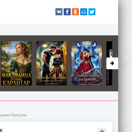
льевич Притуляк
К