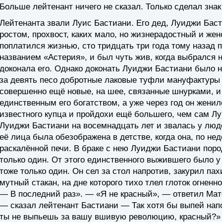
Больше лейтенант ничего не сказал. Только сделал знак
Лейтенанта звали Луис Бастиани. Его дед, Луиджи Баст
ростом, прохвост, каких мало, но жизнерадостный и жен
поплатился жизнью, сто тридцать три года тому назад
названием «Астерия», и был чуть жив, когда выбрался 
доконала его. Однако доконать Луиджи Бастиани было не
за девять песо добротные лаковые туфли мануфактуры «
совершенно ещё новые, на шее, связанные шнурками, и 
единственным его богатством, а уже через год он жени
известного купца и пройдохи ещё большего, чем сам Л
Луиджи Бастиани на восемнадцать лет и звалась у люд
её лица была обезображена в детстве, когда она, по не
раскалённой печи. В браке с нею Луиджи Бастиани пор
только один. От этого единственного выжившего было у
тоже только один. Он сел за стол напротив, закурил па
мутный стакан, на дне которого тихо тлел глоток огненн
— В последний раз». — «Я не красный», — ответил Мате
— сказал лейтенант Бастиани — Так хотя бы выпей нап
ты не выпьешь за вашу вшивую революцию, красный?» 