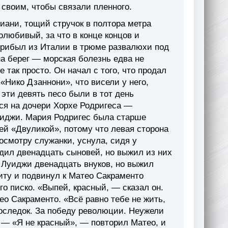
 своим, чтобы связали пленного.
иани, тощий стручок в полтора метра
олюбивый, за что в конце концов и
 прибыл из Италии в трюме развалюхи под
на берег — морская болезнь едва не
 так просто. Он начал с того, что продал
Нико Дзаннони», что висели у него,
эти девять песо были в тот день
лся на дочери Хорхе Родригеса —
уиджи. Мария Родригес была старше
ей «Двуликой», потому что левая сторона
досмотру служанки, уснула, сидя у
одил двенадцать сыновей, но выжил из них
 Луиджи двенадцать внуков, но выжил
хиту и подвинул к Матео Сакраменто
ого писко. «Выпей, красный, — сказал он.
о Сакраменто. «Всё равно тебе не жить,
оследок. За победу революции. Неужели
— «Я не красный», — повторил Матео, и