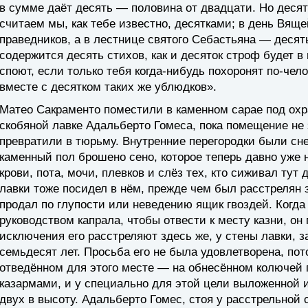
в сумме даёт десять — половина от двадцати. Но десят
считаем мы, как тебе известно, десятками; в день Вящ
праведников, а в лестнице святого Себастьяна — десят
содержится десять стихов, как и десяток строф будет в
споют, если только тебя когда-нибудь похоронят по-чел
вместе с десятком таких же ублюдков».
Матео Сакраменто поместили в каменном сарае под охр
скобяной лавке Адальберто Гомеса, пока помещение не
превратили в тюрьму. Внутренние перегородки были сне
каменный пол брошено сено, которое теперь давно уже н
крови, пота, мочи, плевков и слёз тех, кто сиживал тут
лавки тоже посидел в нём, прежде чем был расстрелян 
продал по глупости или неведению ящик гвоздей. Когда
руководством капрала, чтобы отвести к месту казни, он 
исключения его расстреляют здесь же, у стены лавки, з
семьдесят лет. Просьба его не была удовлетворена, пот
отведённом для этого месте — на обнесённом колючей п
казармами, и у специально для этой цели выложенной и
двух в высоту. Адальберто Гомес, стоя у расстрельной 