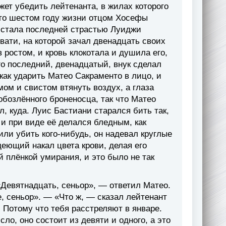
ожет убедить лейтенанта, в жилах которого
сто шестом году жизни отцом Хосефы
 стала последней страстью Луиджи
вати, на которой зачал двенадцать своих
 ростом, и кровь клокотала и душила его,
его последний, двенадцатый, внук сделал
 как ударить Матео Сакраменто в лицо, и
мом и свистом втянуть воздух, а глаза
обозлённого броненосца, так что Матео
л, куда. Луис Бастиани старался бить так,
 и при виде её делался бледным, как
 или убить кого-нибудь, он надевал круглые
деющий накал цвета крови, делая его
 плёнкой умирания, и это было не так
«Девятнадцать, сеньор», — ответил Матео.
, сеньор». — «Что ж, — сказал лейтенант
 Потому что тебя расстреляют в январе.
ло, оно состоит из девяти и одного, а это