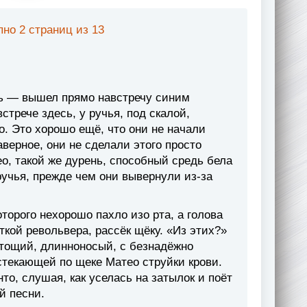
но 2 страниц из 13
шь — вышел прямо навстречу синим
стрече здесь, у ручья, под скалой,
о. Это хорошо ещё, что они не начали
аверное, они не сделали этого просто
ео, такой же дурень, способный средь бела
ручья, прежде чем они вывернули из-за
оторого нехорошо пахло изо рта, а голова
ткой револьвера, рассёк щёку. «Из этих?»
тощий, длинноносый, с безнадёжно
стекающей по щеке Матео струйки крови.
то, слушая, как уселась на затылок и поёт
й песни.