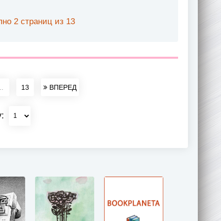
но 2 страниц из 13
..
13
ВПЕРЕД
у: