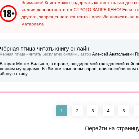
Внимание! Книга может содержать контент только для 
чтение данного контента
СТРОГО ЗАПРЕЩЕНО!
Если в к
другого, запрещенного контента - просьба написать на 
материала
Чёрная птица читать книгу онлайн
Чёрная птица - читать бесплатно онлайн , автор
Алексей Анатольевич П
В горах Монте-Вильяно, в стране, раздираемой гражданской войной
«синим мундирам». В тёмном каменном сарае, приспособленном п
чёрную птицу.
1
2
3
4
5
.
Перейти на страниц