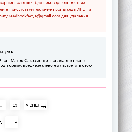
совершеннолетних. Для несовершеннолетних
ниге присутствует наличие пропаганды ЛГБТ и
почту
readbookfedya@gmail.com
для удаления
ритуляк
, он, Матео Сакраменто, попадает в плен к
од тюрьму, предназначено ему встретить свою
..
13
ВПЕРЕД
у: