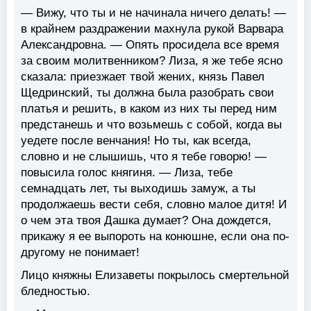
— Вижу, что ты и не начинала ничего делать! —
в крайнем раздражении махнула рукой Варвара
Александровна. — Опять просидела все время
за своим молитвенником? Лиза, я же тебе ясно
сказала: приезжает твой жених, князь Павел
Щедринский, ты должна была разобрать свои
платья и решить, в каком из них ты перед ним
предстанешь и что возьмешь с собой, когда вы
уедете после венчания! Но ты, как всегда,
словно и не слышишь, что я тебе говорю! —
повысила голос княгиня. — Лиза, тебе
семнадцать лет, ты выходишь замуж, а ты
продолжаешь вести себя, словно малое дитя! И
о чем эта твоя Дашка думает? Она дождется,
прикажу я ее выпороть на конюшне, если она по-
другому не понимает!
Лицо княжны Елизаветы покрылось смертельной
бледностью.