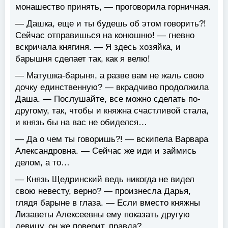
монашество принять, — проговорила горничная.
— Дашка, еще и ты будешь об этом говорить?!
Сейчас отправишься на конюшню! — гневно
вскричала княгиня. — Я здесь хозяйка, и
барышня сделает так, как я велю!
— Матушка-барыня, а разве вам не жаль свою
дочку единственную? — вкрадчиво продолжила
Даша. — Послушайте, все можно сделать по-
другому, так, чтобы и княжна счастливой стала,
и князь бы на вас не обиделся…
— Да о чем ты говоришь?! — вскипела Варвара
Александровна. — Сейчас же иди и займись
делом, а то…
— Князь Щедринский ведь никогда не видел
свою невесту, верно? — произнесла Дарья,
глядя барыне в глаза. — Если вместо княжны
Лизаветы Алексеевны ему показать другую
девицу, он же поверит, правда?