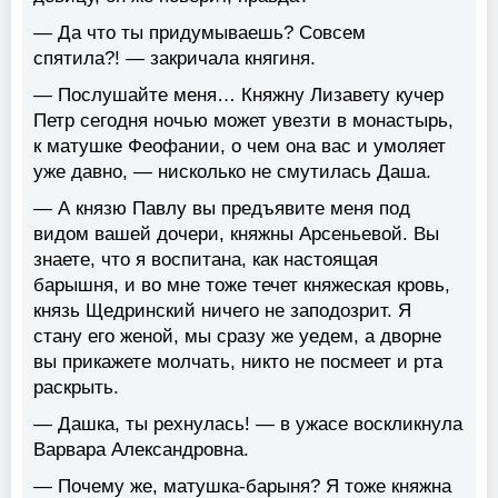
— Да что ты придумываешь? Совсем
спятила?! — закричала княгиня.
— Послушайте меня… Княжну Лизавету кучер
Петр сегодня ночью может увезти в монастырь,
к матушке Феофании, о чем она вас и умоляет
уже давно, — нисколько не смутилась Даша.
— А князю Павлу вы предъявите меня под
видом вашей дочери, княжны Арсеньевой. Вы
знаете, что я воспитана, как настоящая
барышня, и во мне тоже течет княжеская кровь,
князь Щедринский ничего не заподозрит. Я
стану его женой, мы сразу же уедем, а дворне
вы прикажете молчать, никто не посмеет и рта
раскрыть.
— Дашка, ты рехнулась! — в ужасе воскликнула
Варвара Александровна.
— Почему же, матушка-барыня? Я тоже княжна