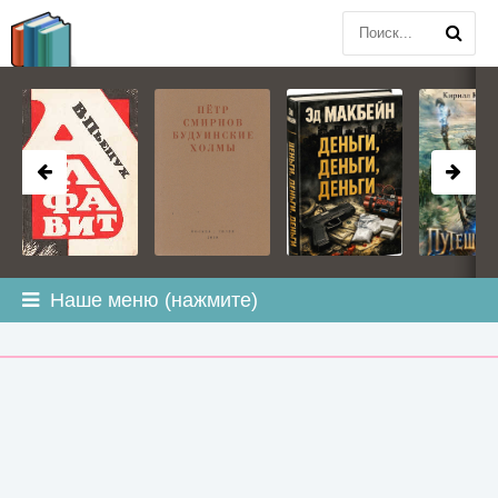
BOOK
PLANETA
.COM
Наше меню (нажмите)