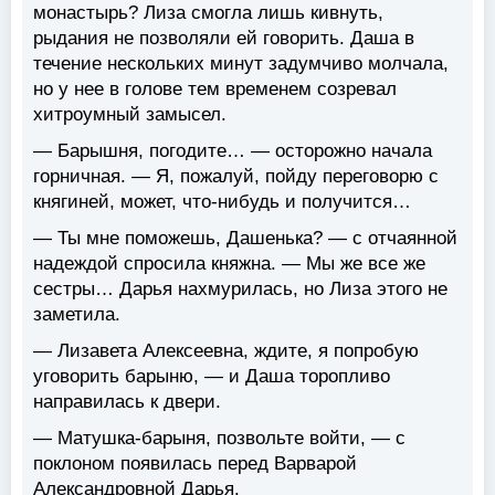
монастырь? Лиза смогла лишь кивнуть,
рыдания не позволяли ей говорить. Даша в
течение нескольких минут задумчиво молчала,
но у нее в голове тем временем созревал
хитроумный замысел.
— Барышня, погодите… — осторожно начала
горничная. — Я, пожалуй, пойду переговорю с
княгиней, может, что-нибудь и получится…
— Ты мне поможешь, Дашенька? — с отчаянной
надеждой спросила княжна. — Мы же все же
сестры… Дарья нахмурилась, но Лиза этого не
заметила.
— Лизавета Алексеевна, ждите, я попробую
уговорить барыню, — и Даша торопливо
направилась к двери.
— Матушка-барыня, позвольте войти, — с
поклоном появилась перед Варварой
Александровной Дарья.