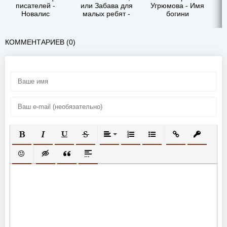
писателей -
или Забава для
Угрюмова - Имя
Новалис
малых ребят -
богини
Джамбаттиста
Базиле
КОММЕНТАРИЕВ (0)
ПОЛУЖИРНЫЙ
КУРСИВ
ПОДЧЕРКНУТЫЙ
ЗАЧЕРКНУТЫЙ
ВЫРАВНИВАНИЕ
НУМЕРОВАННЫЙ СПИСОК
МАРКИРОВАННЫЙ СП
ВСТАВИТЬ ССЫ
ВСТАВИТ
ВСТАВИТЬ СМАЙЛИК
ВСТАВКА СКРЫТОГО ТЕКСТА
ВСТАВКА ЦИТАТЫ
ВСТАВКА СПОЙЛЕРА