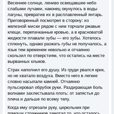
Весеннее солнце, лениво освещавшее небо
слабыми лучами, наконец окунулось в воды
лагуны, превратив их в расплавленный янтарь.
Приговоренный посмотрел в сторону: из
железной миски рядом с ним торчали ржавые
клещи, перепачканные кровью, а в красноватой
жидкости плавали зубы — его зубы. Хотелось
сплюнуть, однако разжать губы не получалось, а
язык тем временем невольно и отчаянно
скользил по отверстиям, что остались на месте
вырванных клыков.
Страх наполнил его душу. Из груди рвался крик,
но не хватало воздуха. Вместо него в легкие
словно насыпали камней. Отчаянно
пульсировал обрубок руки. Раздирающая боль
волнами захлестывала плоть: от запястья до
плеча и дальше по всему телу.
Когда ему отрезали руку, цирюльник при
помощи стражников замотал то, что осталось,