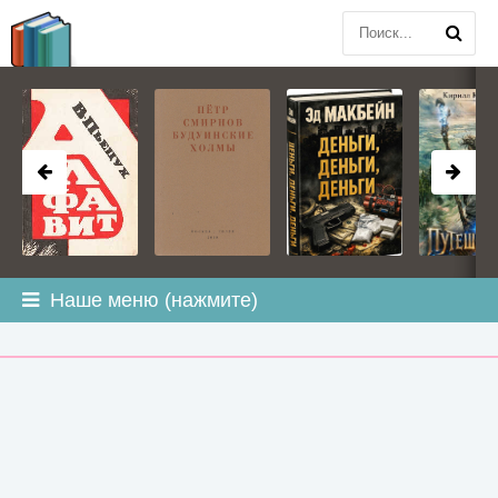
BOOK
PLANETA
.COM
Наше меню (нажмите)