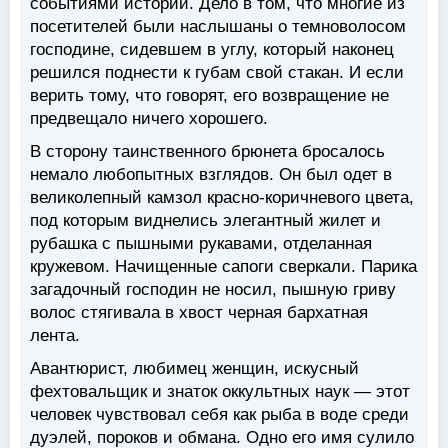
событиями истории. Дело в том, что многие из
посетителей были наслышаны о темноволосом
господине, сидевшем в углу, который наконец
решился поднести к губам свой стакан. И если
верить тому, что говорят, его возвращение не
предвещало ничего хорошего.
В сторону таинственного брюнета бросалось
немало любопытных взглядов. Он был одет в
великолепный камзол красно-коричневого цвета,
под которым виднелись элегантный жилет и
рубашка с пышными рукавами, отделанная
кружевом. Начищенные сапоги сверкали. Парика
загадочный господин не носил, пышную гриву
волос стягивала в хвост черная бархатная
лента.
Авантюрист, любимец женщин, искусный
фехтовальщик и знаток оккультных наук — этот
человек чувствовал себя как рыба в воде среди
дуэлей, пороков и обмана. Одно его имя сулило