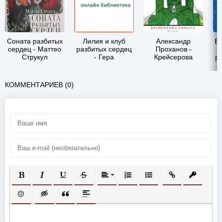
Соната разбитых
Лилия и клуб
Александр
Ел
сердец - Маттео
разбитых сердец
Проханов -
Струкул
- Гера
Крейсерова
р
Домовникова
соната
КОММЕНТАРИЕВ (0)
ПОЛУЖИРНЫЙ
КУРСИВ
ПОДЧЕРКНУТЫЙ
ЗАЧЕРКНУТЫЙ
ВЫРАВНИВАНИЕ
НУМЕРОВАННЫЙ СПИСОК
МАРКИРОВАННЫЙ СП
ВСТАВИТЬ ССЫ
ВСТАВИТ
ВСТАВИТЬ СМАЙЛИК
ВСТАВКА СКРЫТОГО ТЕКСТА
ВСТАВКА ЦИТАТЫ
ВСТАВКА СПОЙЛЕРА