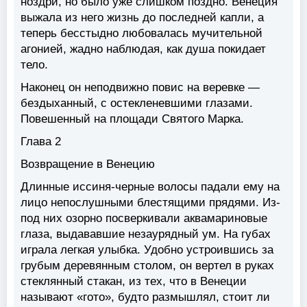
ноздри, но было уже слишком поздно. Венеция
выжала из него жизнь до последней капли, а
теперь бесстыдно любовалась мучительной
агонией, жадно наблюдая, как душа покидает
тело.
Наконец он неподвижно повис на веревке —
бездыханный, с остекленевшими глазами.
Повешенный на площади Святого Марка.
Глава 2
Возвращение в Венецию
Длинные иссиня-черные волосы падали ему на
лицо непослушными блестящими прядями. Из-
под них озорно посверкивали аквамариновые
глаза, выдававшие незаурядный ум. На губах
играла легкая улыбка. Удобно устроившись за
грубым деревянным столом, он вертел в руках
стеклянный стакан, из тех, что в Венеции
называют «гото», будто размышлял, стоит ли