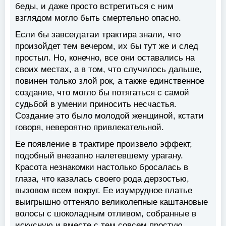
беды, и даже просто встретиться с ним
взглядом могло быть смертельно опасно.
Если бы завсегдатаи трактира знали, что
произойдет тем вечером, их бы тут же и след
простыл. Но, конечно, все они оставались на
своих местах, а в том, что случилось дальше,
повинен только злой рок, а также единственное
создание, что могло бы потягаться с самой
судьбой в умении приносить несчастья.
Создание это было молодой женщиной, кстати
говоря, невероятно привлекательной.
Ее появление в трактире произвело эффект,
подобный внезапно налетевшему урагану.
Красота незнакомки настолько бросалась в
глаза, что казалась своего рода дерзостью,
вызовом всем вокруг. Ее изумрудное платье
выигрышно оттеняло великолепные каштановые
волосы с шоколадным отливом, собранные в
искусную и вместе с тем совсем простую