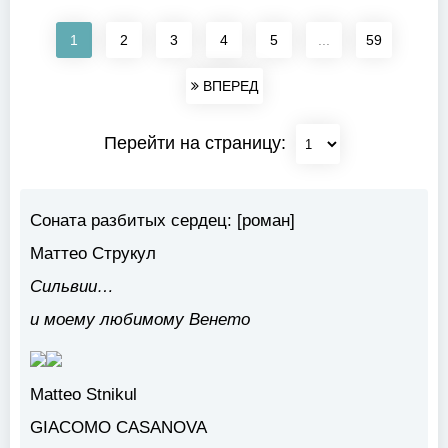
1
2
3
4
5
...
59
ВПЕРЕД
Перейти на страницу:
Соната разбитых сердец: [роман]
Маттео Струкул
Сильвии…
и моему любимому Венето
Matteo Stnikul
GIACOMO CASANOVA