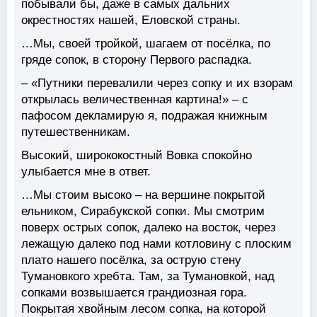
побывали бы, даже в самых дальних
окрестностях нашей, Еловской страны.
…Мы, своей тройкой, шагаем от посёлка, по
гряде сопок, в сторону Первого распадка.
– «Путники перевалили через сопку и их взорам
открылась величественная картина!» – с
пафосом декламирую я, подражая книжным
путешественникам.
Высокий, ширококостный Вовка спокойно
улыбается мне в ответ.
…Мы стоим высоко – на вершине покрытой
ельником, Сирабукской сопки. Мы смотрим
поверх острых сопок, далеко на восток, через
лежащую далеко под нами котловину с плоским
плато нашего посёлка, за острую стену
Тумановкого хребта. Там, за Тумановкой, над
сопками возвышается грандиозная гора.
Покрытая хвойным лесом сопка, на которой