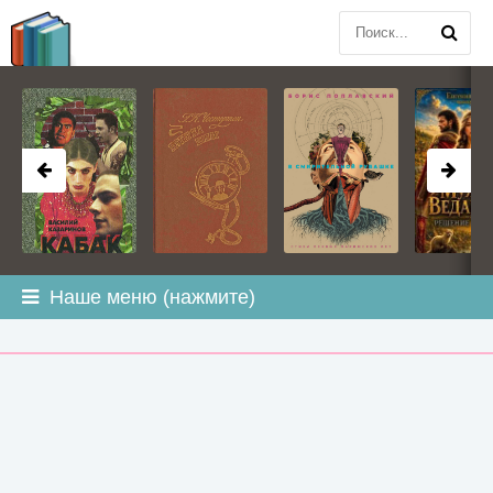
BOOK
PLANETA
.COM
Наше меню (нажмите)