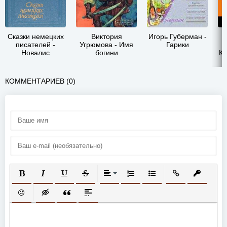
Сказки немецких
Виктория
Игорь Губерман -
писателей -
Угрюмова - Имя
Гарики
Г
Новалис
богини
Кл
КОММЕНТАРИЕВ (0)
ПОЛУЖИРНЫЙ
КУРСИВ
ПОДЧЕРКНУТЫЙ
ЗАЧЕРКНУТЫЙ
ВЫРАВНИВАНИЕ
НУМЕРОВАННЫЙ СПИСОК
МАРКИРОВАННЫЙ СП
ВСТАВИТЬ ССЫ
ВСТАВИТ
ВСТАВИТЬ СМАЙЛИК
ВСТАВКА СКРЫТОГО ТЕКСТА
ВСТАВКА ЦИТАТЫ
ВСТАВКА СПОЙЛЕРА