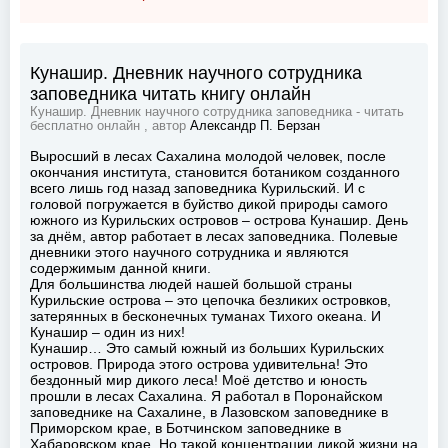
Кунашир. Дневник научного сотрудника
заповедника читать книгу онлайн
Кунашир. Дневник научного сотрудника заповедника - читать
бесплатно онлайн , автор
Александр П. Берзан
Выросший в лесах Сахалина молодой человек, после
окончания института, становится ботаником созданного
всего лишь год назад заповедника Курильский. И с
головой погружается в буйство дикой природы самого
южного из Курильских островов – острова Кунашир. День
за днём, автор работает в лесах заповедника. Полевые
дневники этого научного сотрудника и являются
содержимым данной книги.
Для большинства людей нашей большой страны
Курильские острова – это цепочка безликих островков,
затерянных в бесконечных туманах Тихого океана. И
Кунашир – один из них!
Кунашир… Это самый южный из больших Курильских
островов. Природа этого острова удивительна! Это
бездонный мир дикого леса! Моё детство и юность
прошли в лесах Сахалина. Я работал в Поронайском
заповеднике на Сахалине, в Лазовском заповеднике в
Приморском крае, в Ботчинском заповеднике в
Хабаровском крае. Но такой концентрации дикой жизни на