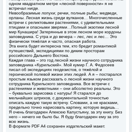
одном квадратном метре «лесной поверхности» я не
встречал нигде.
Невообразимые лопухи; речки, полные рыбы; медведи,
орланы. Лесная жизнь среди вулканов… Многочисленные
встречи с реликтовыми растениями, с удивительными
птицами и опасными зверями…Полный экзотики лесной
мир Кунашира! Затерянные в этом лесном море кордоны
заповедника. С утра и до вечера – лес, лес и лес… Это
физически тяжёлая и часто, опасная работа.
Эта книга будет интересна тем, кто бредит романтикой
путешествий, экспедициями по диким просторам
российского Дальнего Востока.
Каждая глава – это год лесной жизни научного сотрудника
заповедника «Курильский». Мой кумир Г. А. Федосеев
писал об экспедициях геодезистов, о тяжёлой и
героической полевой жизни этих людей. А я – постарался
простым языком рассказать о лесной жизни научного
сотрудника Курильского заповедника. Все встречи с
растениями и животными – они абсолютно реальны. Это
– буквально зарисовка с натуры! Я старался до
мельчайших штрихов, с документальной точностью
описать каждую такую встречу. Словами, а не красками,
предельно точно нарисовать картину, которую видишь…
Я очень благодарен Алексею Капустьяну, за эту книгу. Без
него – ничего не было бы. Я буду благодарен ему за это
всю жизнь.
В формате PDF A4 сохранен издательский макет.