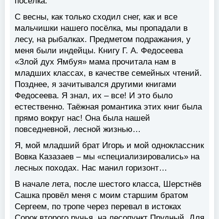
посёлка.
С весны, как только сходил снег, как и все
мальчишки нашего посёлка, мы пропадали в
лесу, на рыбалках. Предметом подражания, у
меня были индейцы. Книгу Г. А. Федосеева
«Злой дух Ямбуя» мама прочитала нам в
младших классах, в качестве семейных чтений.
Позднее, я зачитывался другими книгами
Федосеева. Я знал, их – все! И это было
естественно. Таёжная романтика этих книг была
прямо вокруг нас! Она была нашей
повседневной, лесной жизнью…
Я, мой младший брат Игорь и мой одноклассник
Вовка Казазаев – мы «специализировались» на
лесных походах. Нас манил горизонт…
В начале лета, после шестого класса, Шерстнёв
Сашка провёл меня с моим старшим братом
Сергеем, по тропе через перевал в истоках
Сорок второго ручья, на лесопункт Прудный. Для