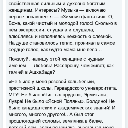
свойственная сильным и духовно богатым
женщинам. Интересы? Музыка — включаю
первое попавшееся — «Зимняя фантазия». О,
Боже, какой чистый и молодой голос! Сколько в
нём экспрессии, слушала и слушала,
влюбляясь и наполняясь нежностью слёзной.
На душе становилось тепло, проникал в самое
сердце голос, как будто мама мне пела…
Пожалуй, напишу этой женщине с чудным
именем — Любовь! Расспрошу, чем живёт, как
там ей в Ашхабаде?
«Не было у меня розовой колыбельки,
престижной школы, Гарвардского университета,
МГУ! Не было «Чистых прудов», Эрмитажа,
Лувра! Не было «Ясной Поляны», Болдино! Не
было кандидатских и академических званий! И
многого, многого другого!.. А был стог
прошлогодней соломы, землянка в балке,
детский дом, злобная училка, выжившая меня