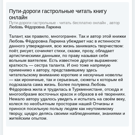
Пути-дороги гастрольные читать книгу
онлайн
Пути-дороги гастрольные - читать бесплатно онлайн , автор
Любовь Фёдоровна Ларкина
Талант, как правило, многогранен. Так и автор этой книжки
Любовь Фёдоровна Ларкина убеждает нас в истинности
данного утверждения, всю жизнь занимаясь творчеством:
поёт, рисует, сочиняет стихи, сказки, прозу, обладает
артистическими данными, по праву называя себя
вольным ваятелем. Есть известное другое выражение:
краткость — сестра таланта. И оно тоже напрямую
применимо к автору, представившему здесь
читательскому вниманию короткие и нескучные новеллы
— как ироничные, так и серьезные, сюжеты к которым ей
подсказала сама жизнь. Более полувека Любовь
Фёдоровна жила и трудилась в Туркменистане, отсюда и
многообразие восточных красок и образов в её творениях.
Немало автору удалось увидеть и испытать на своём веку,
колеся по необъятным просторам нашей Отчизны и
принося посильную пользу людям как неутомимому
творцу, щедро делясь своими наблюдениями, знаниями и
житейским опытом.