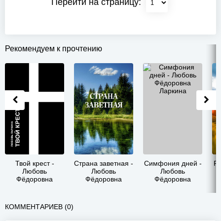
Перейти на страницу:
Рекомендуем к прочтению
Твой крест -
Страна заветная -
Симфония дней -
Ра
Любовь
Любовь
Любовь
Фёдоровна
Фёдоровна
Фёдоровна
Ларкина
Ларкина
Ларкина
КОММЕНТАРИЕВ (0)