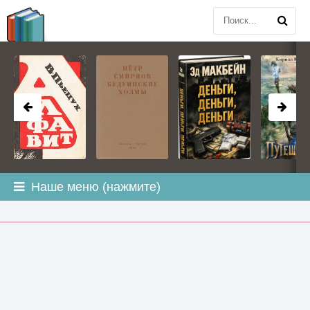
BOOK
PLANETA
.COM
Наше меню (нажмите)