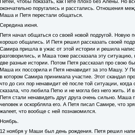
Петей, чтобы показать, как Пете плохо без Алёны. Но в
окончательно поругались и расстались. Отношения меж
Маша и Петя перестали общаться.
Середина июня.
Петя начал общаться со своей новой подругой. Новую п
хорошо общались. И Петя решил рассказать своей подр
Самира пришла в ужас от этой истории и решила напи
разговорились, и Маша тоже рассказала эту ситуацию, 
две разные истории. Потом Петя рассказал про свою бы
Маша их поссорила и Петя ненавидит за это Машу. У П
в котором Самира принимала участие. Этот скандал пр
что до сих пор ненавидит её после той ситуации, когда
сказала, что любила Петю и не могла без него жить. И 
Петя стали ненавидеть друг друга очень сильно. Маша 
человек и оскорбляла его. А Петя писал Самире, что зр
жалеет, что вообще с ней познакомился.
Ноябрь.
12 ноября у Маши был день рождения. Петя решил нап