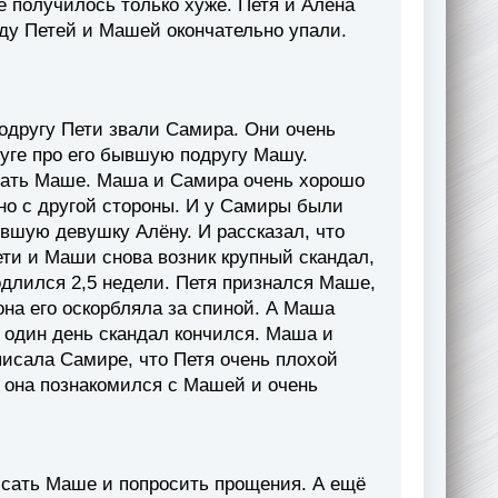
сё получилось только хуже. Петя и Алёна
ду Петей и Машей окончательно упали.
одругу Пети звали Самира. Они очень
уге про его бывшую подругу Машу.
сать Маше. Маша и Самира очень хорошо
но с другой стороны. И у Самиры были
вшую девушку Алёну. И рассказал, что
ети и Маши снова возник крупный скандал,
одлился 2,5 недели. Петя признался Маше,
 она его оскорбляла за спиной. А Маша
в один день скандал кончился. Маша и
писала Самире, что Петя очень плохой
я она познакомился с Машей и очень
исать Маше и попросить прощения. А ещё