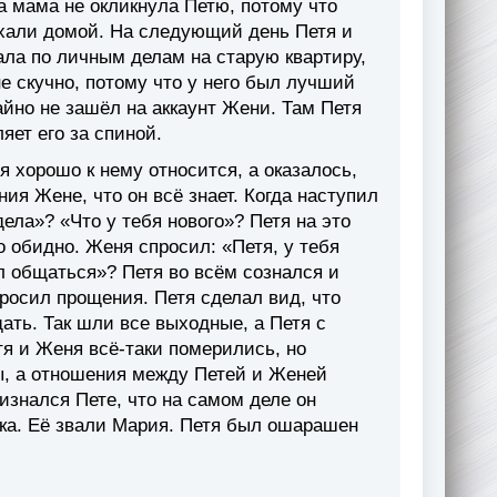
ка мама не окликнула Петю, потому что
ехали домой. На следующий день Петя и
ала по личным делам на старую квартиру,
е скучно, потому что у него был лучший
йно не зашёл на аккаунт Жени. Там Петя
яет его за спиной.
я хорошо к нему относится, а оказалось,
ия Жене, что он всё знает. Когда наступил
дела»? «Что у тебя нового»? Петя на это
о обидно. Женя спросил: «Петя, у тебя
л общаться»? Петя во всём сознался и
росил прощения. Петя сделал вид, что
щать. Так шли все выходные, а Петя с
я и Женя всё-таки померились, но
, а отношения между Петей и Женей
изнался Пете, что на самом деле он
чка. Её звали Мария. Петя был ошарашен