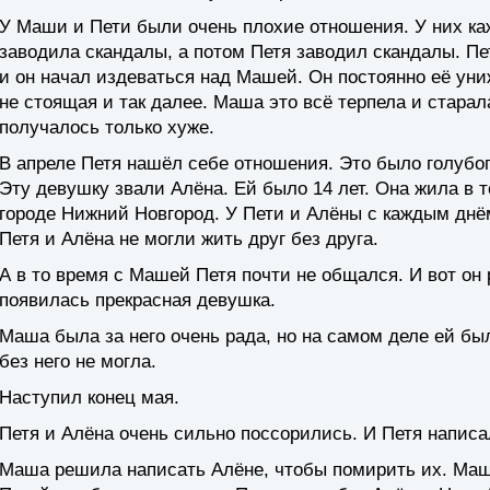
У Маши и Пети были очень плохие отношения. У них к
заводила скандалы, а потом Петя заводил скандалы. Пет
и он начал издеваться над Машей. Он постоянно её униж
не стоящая и так далее. Маша это всё терпела и старал
получалось только хуже.
В апреле Петя нашёл себе отношения. Это было голубо
Эту девушку звали Алёна. Ей было 14 лет. Она жила в т
городе Нижний Новгород. У Пети и Алёны с каждым дн
Петя и Алёна не могли жить друг без друга.
А в то время с Машей Петя почти не общался. И вот он 
появилась прекрасная девушка.
Маша была за него очень рада, но на самом деле ей б
без него не могла.
Наступил конец мая.
Петя и Алёна очень сильно поссорились. И Петя напис
Маша решила написать Алёне, чтобы помирить их. Маш