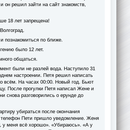
 и он решил зайти на сайт знакомств,
ше 18 лет запрещена!
Волгоград.
 и познакомиться по ближе.
гению было 12 лет.
много общаться.
омент были не разлей вода. Наступило 31
годнем настроении. Петя решил написать
о всём. На часах 00:00. Новый год. Бьют
ицу. После прогулки Петя написал Жене и
они снова разговорились о ерунде до
артиру убираться после окончания
а телефон Пети пришло уведомление. Женя
т, у меня всё хорошо». «Убираюсь». «А у