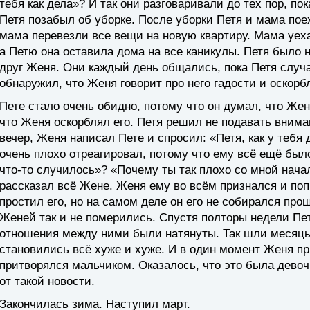
тебя как дела»? И так они разговаривали до тех пор, по
Петя позабыл об уборке. После уборки Петя и мама по
мама перевезли все вещи на новую квартиру. Мама уех
а Петю она оставила дома на все каникулы. Петя было н
друг Женя. Они каждый день общались, пока Петя случа
обнаружил, что Женя говорит про него гадости и оскорбл
Пете стало очень обидно, потому что он думал, что Жен
что Женя оскорблял его. Петя решил не подавать вниман
вечер, Женя написал Пете и спросил: «Петя, как у тебя 
очень плохо отреагировал, потому что ему всё ещё был
что-то случилось»? «Почему ты так плохо со мной нача
рассказал всё Жене. Женя ему во всём признался и поп
простил его, но на самом деле он его не собирался про
Женей так и не померились. Спустя полторы недели Пет
отношения между ними были натянуты. Так шли месяцы
становились всё хуже и хуже. И в один момент Женя пр
притворялся мальчиком. Оказалось, что это была дево
от такой новости.
Закончилась зима. Наступил март.