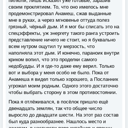
пилюли, лишь исказил уже готовые, заразив
своим проклятием. То, что оно имелось мне
продемонстрировал Анамеш, сжав выданные
мне в руках, а через мгновенье оттуда полез
грязный, чёрный дым. И я мог бы списать это на
спецэффекты, уж энергету такого ранга устроить
представление ничего не стоит, но я буквально
всем нутром ощутил ту мерзость, что
наполняла этот дым. И конечно, параноик внутри
криком вопил, что это проделки самого
недоБудды. И я где-то даже ему верил. Только
вот и выбора у меня особо не было. Пока от
Анамеша я видел только хорошего, а Посланник
угрожал моим родным. Одного этого достаточно
чтобы выбрать сторону в этом противостоянии.
Пока я отлёживался, в посёлок пришло ещё
двенадцать землян, так что общее число
выросло до двадцати шести. На этот раз состав
был куда разнообразнее. Нашлось место и