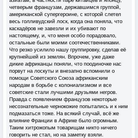
азиатам, в частности паре китайцев и японцу,
четверым французам, державшимся группой,
американской супергероине, с которой слетел
весь голливудский лоск, когда она поняла, что
каскадёров не завезли и их убивают по
настоящему, и, что меня особо порадовало,
остальные были моими соотечественниками.
Что резко усилило нашу группировку, сделав её
крупнейшей из землян. Впрочем, уже даже
дикие африканцы поняли, что поодиночке нас
порвут на лоскуты и внезапно вспомнили о
помощи Советского Союза африканским
народам в борьбе с колониализмом и все
советские стали лучшими друзьями негров.
Правда с появлением французов некоторые
несознательные чернокожие попытались и к ним
подмазаться тоже. На всякий случай, всё же
влияние Франции в Африке было огромным.
Таким хитрожопым товарищам никто ничего
говорить не стал, но на заметку взяли.