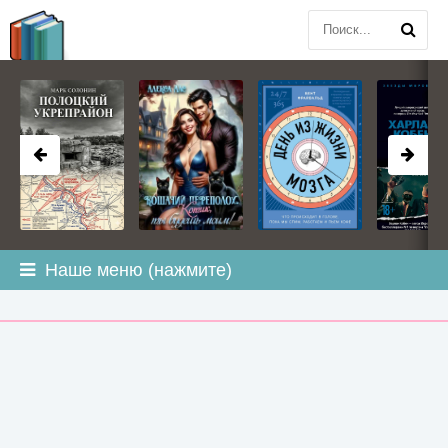
BOOK
PLANETA
.COM
Наше меню (нажмите)