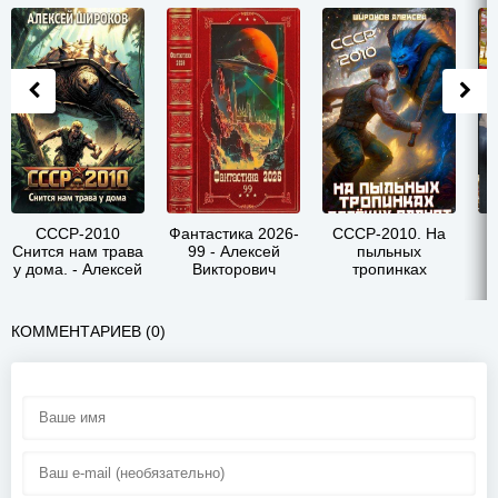
СССР-2010
Фантастика 2026-
СССР-2010. На
Снится нам трава
99 - Алексей
пыльных
о
у дома. - Алексей
Викторович
тропинках
Викторович
Широков
далеких планет -
Широков
Алексей
Викторович
КОММЕНТАРИЕВ (0)
Широков