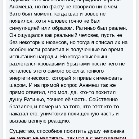
Анамеша, но по факту не говорило ни о чём.
Зато был момент, когда шар и вовсе не
появился, хотя человек точно не был
симуляцией или образом. Ратиньо был реален.
Он ощущался как реальный человек, пусть не
без некоторых нюансов, но тогда я списал их на
особенности развития и полученные во время
испытания награды. Но когда крысёныш
разлетелся кровавыми брызгами после него не
осталось этого самого осколка тонкого
энергетического, который я привык именовать
шаром. И на прямой вопрос Анамеш так же
прямо ответил, что мол, да, кто-то похитил
душу Ратиньо, точнее её часть. Собственно
бразилец и помер из-за того, что этот кто-то
наказал его, уничтожив похищенную часть и
вызвав цепную реакцию.
Существо, способное похитить душу человека
не может не напрягать, так что я с энтузиазмом