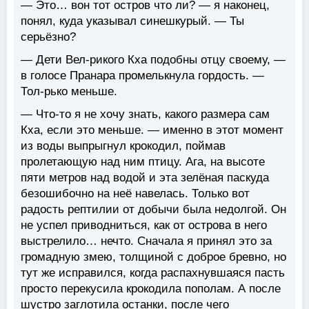
— Это… вон тот остров что ли? — я наконец,
понял, куда указывал синешкурый. — Ты
серьёзно?
— Дети Вел-рикого Кха подобны отцу своему, —
в голосе Пранара промелькнула гордость. —
Тол-рько меньше.
— Что-то я не хочу знать, какого размера сам
Кха, если это меньше. — именно в этот момент
из воды выпрыгнул крокодил, поймав
пролетающую над ним птицу. Ага, на высоте
пяти метров над водой и эта зелёная паскуда
безошибочно на неё навелась. Только вот
радость рептилии от добычи была недолгой. Он
не успел приводниться, как от острова в него
выстрелило… нечто. Сначала я принял это за
громадную змею, толщиной с доброе бревно, но
тут же исправился, когда распахнувшаяся пасть
просто перекусила крокодила пополам. А после
шустро заглотила останки, после чего