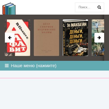
BOOK
PLANETA
.COM
Наше меню (нажмите)