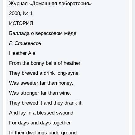
Журнал «Домашняя лаборатория»
2008, № 1
ИСТОРИЯ
Баллада о вересковом мёде
Р. Стивенсон
Heather Ale
From the bonny bells of heather
They brewed a drink long-syne,
Was sweeter far than honey,
Was stronger far than wine.
They brewed it and they drank it,
And lay in a blessed swound
For days and days together
In their dwellings underground.