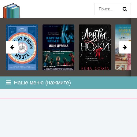
BOOK
PLANETA
.COM
Наше меню (нажмите)