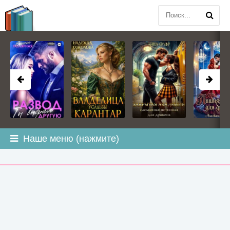
BOOK
PLANETA
.COM
Наше меню (нажмите)