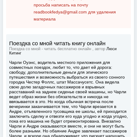
просьба написать на почту
readbookfedya@gmail.com
для удаления
материала
Поездка со мной читать книгу онлайн
Поездка со мной - читать бесплатно онлайн , автор
Люси
Китинг
Чарли Оуэнс, водитель местного приложения для
совместных поездок, любит то, что дает ей дорога:
свободу, дополнительные деньги для эпического
путешествия и возможность выбраться из своего сонного
городка Честер Фоллс, штат Массачусетс. Она видела
свою долю загадочных пассажиров и взрывных
расставаний на заднем сиденье своей машины, но Чарли
ведет образ жизни без обязательств и никогда не
ввязывается в это. Но когда обычная встреча после
вечеринки заканчивается тем, что Чарли врезается в
Андре, отъявленного тусовщика ее школы, ей приходится
заключить сделку и отвезти его куда угодно и когда угодно,
пока его машина не будет отремонтирована. Внезапно
Чарли и Андре оказываются вместе, и они не могут быть
более разными. Но обаяние Андре завлекает пассажиров
Чарли, и вскоре она обнаруживает, что рискует нарушить