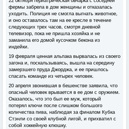
22 октября гериатрическая овчарка с соседней
фермы забрела в дом женщины и отказалась
уходить. Полиция не смогла выгнать животное,
и оно оставалось там на ее кресле в течение
следующих трех часов, смотря дневной
телевизор, пока не пришла хозяйка и не
заманила его домой кусочком бекона из
индейки.
19 февраля ценная альпака вырвалась из своего
загона и, поскальзываясь, вышла на середину
замерзшего пруда Джорджа, и ее пришлось
спасать команде из четырех человек.
20 апреля звонившая в бешенстве заявила, что
опасный человек врывается в ее дом с оружием.
Оказалось, что это был ее муж, который
потерял ключи после слишком большого
количества пива, наблюдая за финалом Кубка
Стэнли со своей клубной лигой, и прихватил с
собой хоккейную клюшку.