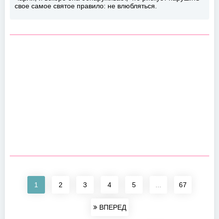
свое самое святое правило: не влюбляться.
1
2
3
4
5
...
67
ВПЕРЕД