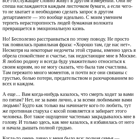
все госслужащие словно живут в другом измерении. Они не
спеша наслаждаются каждым листочком бумаги, а если чего-
то не хватает и необходимо сделать запрос в другом
департаменте — это вообще идеально. С моим умением
терпеть нерасторопность людей бумажная волокита
превращается в эмоциональную казнь.
Но! Бесполезно расстраиваться по этому поводу. Не просто
так появилась правильная фраза: «Хорошо там, где нас нет».
Несмотря на некоторые недочеты этой страны, именно здесь я
обрела спокойствие и счастье, так недостающие мне в Москве.
Я люблю родину и всегда буду уважительно относиться к
своим корням, но не могу сказать, что была там счастлива.
Там пережито много моментов, и почти все они связаны с
грустью, болью потери, предательством и разочарованием во
всех и каждом.
А еще… Вам когда-нибудь казалось, что смерть ходит за вами
по пятам? Нет, не за вами лично, а за всеми любимыми вами
людьми? Будто как только вы начинаете кого-то любить, тут
же противная старуха с косой появляется и забирает этого
человека. Вот такое ощущение частенько закрадывалось мне в
голову. И только здесь, как мне казалось, я избавилась от него
и начала дышать полной грудью.
Когда-то очень давно у меня было все: родная семья —