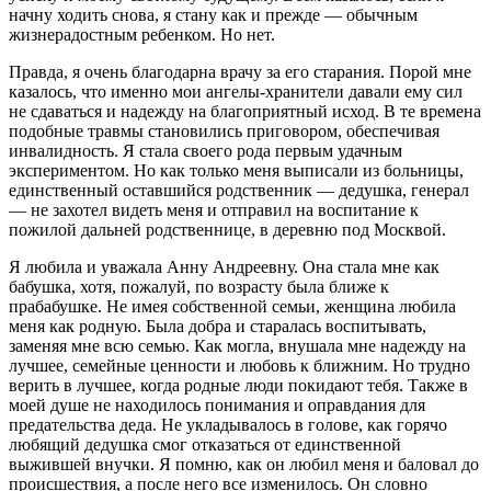
начну ходить снова, я стану как и прежде — обычным
жизнерадостным ребенком. Но нет.
Правда, я очень благодарна врачу за его старания. Порой мне
казалось, что именно мои ангелы-хранители давали ему сил
не сдаваться и надежду на благоприятный исход. В те времена
подобные травмы становились приговором, обеспечивая
инвалидность. Я стала своего рода первым удачным
экспериментом. Но как только меня выписали из больницы,
единственный оставшийся родственник — дедушка, генерал
— не захотел видеть меня и отправил на воспитание к
пожилой дальней родственнице, в деревню под Москвой.
Я любила и уважала Анну Андреевну. Она стала мне как
бабушка, хотя, пожалуй, по возрасту была ближе к
прабабушке. Не имея собственной семьи, женщина любила
меня как родную. Была добра и старалась воспитывать,
заменяя мне всю семью. Как могла, внушала мне надежду на
лучшее, семейные ценности и любовь к ближним. Но трудно
верить в лучшее, когда родные люди покидают тебя. Также в
моей душе не находилось понимания и оправдания для
предательства деда. Не укладывалось в голове, как горячо
любящий дедушка смог отказаться от единственной
выжившей внучки. Я помню, как он любил меня и баловал до
происшествия, а после него все изменилось. Он словно