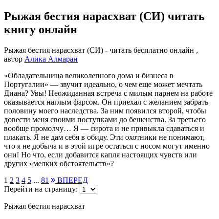
Рыжая бестия нарасхват (СИ) читать
книгу онлайн
Рыжая бестия нарасхват (СИ) - читать бесплатно онлайн ,
автор
Алика Алмаран
«Обладательница великолепного дома и бизнеса в
Португалии» — звучит идеально, о чем еще может мечтать
Диана? Увы! Неожиданная встреча с милым парнем на работе
оказывается наглым фарсом. Он приехал с желанием забрать
половину моего наследства. За ним появился второй, чтобы
довести меня своими поступками до бешенства. За третьего
вообще промолчу… Я — сирота и не привыкла сдаваться и
плакать. Я не дам себя в обиду. Эти охотники не понимают,
что я не добыча и в этой игре остаться с носом могут именно
они! Но что, если добавится капля настоящих чувств или
других «мелких обстоятельств»?
1
2
3
4
5
...
81
ВПЕРЕД
Перейти на страницу:
Рыжая бестия нарасхват