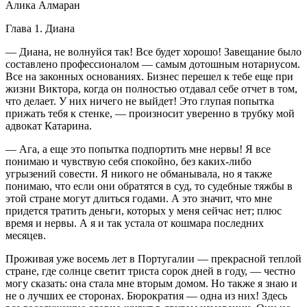
Алика Алмаран
Глава 1. Диана
— Диана, не волнуйся так! Все будет хорошо! Завещание было
составлено профессионалом — самым дотошным нотариусом.
Все на законных основаниях. Бизнес перешел к тебе еще при
жизни Виктора, когда он полностью отдавал себе отчет в том,
что делает. У них ничего не выйдет! Это глупая попытка
прижать тебя к стенке, — произносит уверенно в трубку мой
адвокат Катарина.
— Ага, а еще это попытка подпортить мне нервы! Я все
понимаю и чувствую себя спокойно, без каких-либо
угрызений совести. Я никого не обманывала, но я также
понимаю, что если они обратятся в суд, то судебные тяжбы в
этой стране могут длиться годами. А это значит, что мне
придется тратить деньги, которых у меня сейчас нет; плюс
время и нервы. А я и так устала от кошмара последних
месяцев.
Проживая уже восемь лет в Португалии — прекрасной теплой
стране, где солнце светит триста сорок дней в году, — честно
могу сказать: она стала мне вторым домом. Но также я знаю и
не о лучших ее сторонах. Бюрократия — одна из них! Здесь