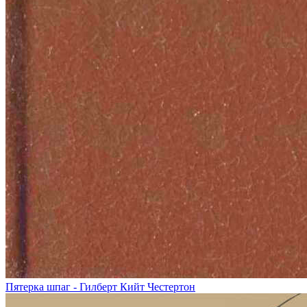
Пятерка шпаг - Гилберт Кийт Честертон