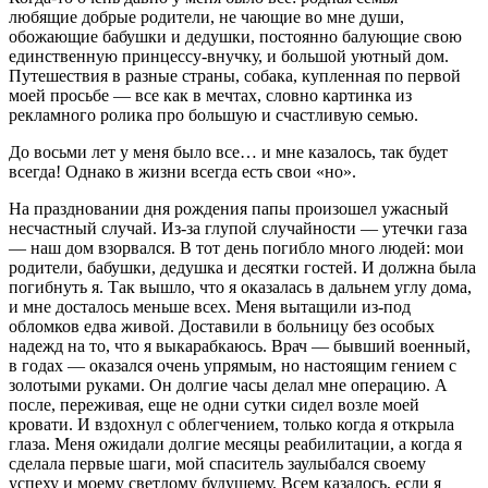
любящие добрые родители, не чающие во мне души,
обожающие бабушки и дедушки, постоянно балующие свою
единственную принцессу-внучку, и большой уютный дом.
Путешествия в разные страны, собака, купленная по первой
моей просьбе — все как в мечтах, словно картинка из
рекламного ролика про большую и счастливую семью.
До восьми лет у меня было все… и мне казалось, так будет
всегда! Однако в жизни всегда есть свои «но».
На праздновании дня рождения папы произошел ужасный
несчастный случай. Из-за глупой случайности — утечки газа
— наш дом взорвался. В тот день погибло много людей: мои
родители, бабушки, дедушка и десятки гостей. И должна была
погибнуть я. Так вышло, что я оказалась в дальнем углу дома,
и мне досталось меньше всех. Меня вытащили из-под
обломков едва живой. Доставили в больницу без особых
надежд на то, что я выкарабкаюсь. Врач — бывший военный,
в годах — оказался очень упрямым, но настоящим гением с
золотыми руками. Он долгие часы делал мне операцию. А
после, переживая, еще не одни сутки сидел возле моей
кровати. И вздохнул с облегчением, только когда я открыла
глаза. Меня ожидали долгие месяцы реабилитации, а когда я
сделала первые шаги, мой спаситель заулыбался своему
успеху и моему светлому будущему. Всем казалось, если я