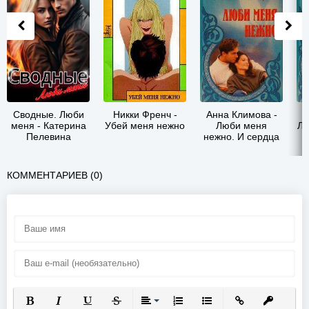
Сводные. Люби
Никки Френч -
Анна Климова -
А
меня - Катерина
Убей меня нежно
Люби меня
Лю
Пелевина
нежно. И сердца
боль
КОММЕНТАРИЕВ (0)