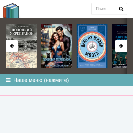
BOOK
PLANETA
.COM
Наше меню (нажмите)