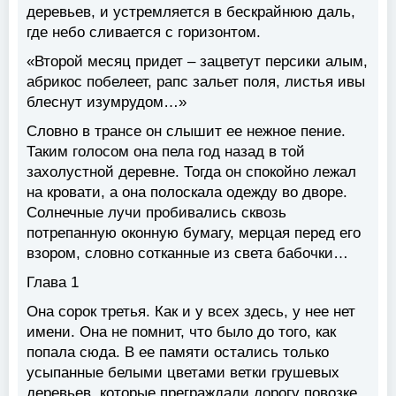
деревьев, и устремляется в бескрайнюю даль,
где небо сливается с горизонтом.
«Второй месяц придет – зацветут персики алым,
абрикос побелеет, рапс зальет поля, листья ивы
блеснут изумрудом…»
Словно в трансе он слышит ее нежное пение.
Таким голосом она пела год назад в той
захолустной деревне. Тогда он спокойно лежал
на кровати, а она полоскала одежду во дворе.
Солнечные лучи пробивались сквозь
потрепанную оконную бумагу, мерцая перед его
взором, словно сотканные из света бабочки…
Глава 1
Она сорок третья. Как и у всех здесь, у нее нет
имени. Она не помнит, что было до того, как
попала сюда. В ее памяти остались только
усыпанные белыми цветами ветки грушевых
деревьев, которые преграждали дорогу повозке,