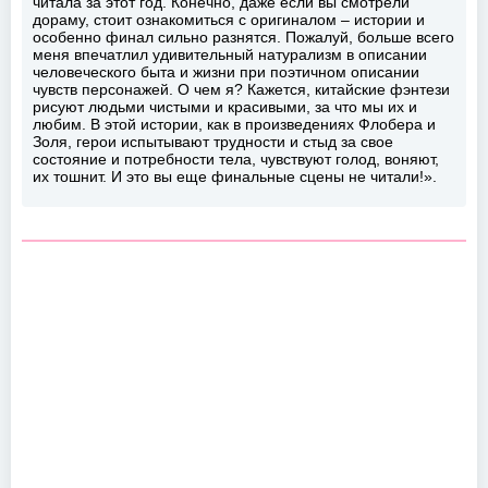
читала за этот год. Конечно, даже если вы смотрели
дораму, стоит ознакомиться с оригиналом – истории и
особенно финал сильно разнятся. Пожалуй, больше всего
меня впечатлил удивительный натурализм в описании
человеческого быта и жизни при поэтичном описании
чувств персонажей. О чем я? Кажется, китайские фэнтези
рисуют людьми чистыми и красивыми, за что мы их и
любим. В этой истории, как в произведениях Флобера и
Золя, герои испытывают трудности и стыд за свое
состояние и потребности тела, чувствуют голод, воняют,
их тошнит. И это вы еще финальные сцены не читали!».