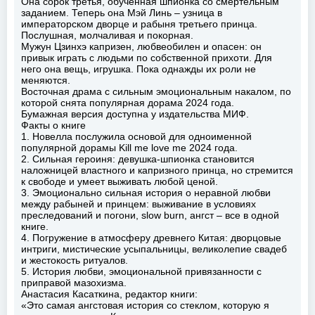
Она сорок третья, обученная шпионка со смертельным
заданием. Теперь она Мэй Линь – узница в
императорском дворце и рабыня третьего принца.
Послушная, молчаливая и покорная.
Мужун Цзинхэ капризен, любвеобилен и опасен: он
привык играть с людьми по собственной прихоти. Для
него она вещь, игрушка. Пока однажды их роли не
меняются.
Восточная драма с сильным эмоциональным накалом, по
которой снята популярная дорама 2024 года.
Бумажная версия доступна у издательства МИФ.
Факты о книге
1. Новелла послужила основой для одноименной
популярной дорамы Kill me love me 2024 года.
2. Сильная героиня: девушка-шпионка становится
наложницей властного и капризного принца, но стремится
к свободе и умеет выживать любой ценой.
3. Эмоционально сильная история о неравной любви
между рабыней и принцем: выживание в условиях
преследований и погони, slow burn, ангст – все в одной
книге.
4. Погружение в атмосферу древнего Китая: дворцовые
интриги, мистические усыпальницы, великолепие свадеб
и жестокость ритуалов.
5. История любви, эмоциональной привязанности с
приправой мазохизма.
Анастасия Касаткина, редактор книги:
«Это самая ангстовая история со стеклом, которую я