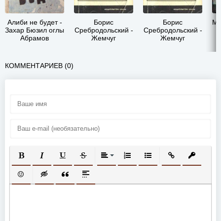
Алиби не будет -
Борис
Борис
Мэ
Захар Бюзил оглы
Сребродольский -
Сребродольский -
Абрамов
Жемчуг
Жемчуг
КОММЕНТАРИЕВ (0)
ПОЛУЖИРНЫЙ
КУРСИВ
ПОДЧЕРКНУТЫЙ
ЗАЧЕРКНУТЫЙ
ВЫРАВНИВАНИЕ
НУМЕРОВАННЫЙ СПИСОК
МАРКИРОВАННЫЙ СП
ВСТАВИТЬ ССЫ
ВСТАВИТ
ВСТАВИТЬ СМАЙЛИК
ВСТАВКА СКРЫТОГО ТЕКСТА
ВСТАВКА ЦИТАТЫ
ВСТАВКА СПОЙЛЕРА