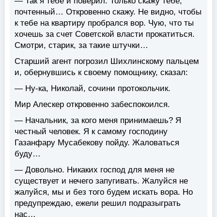
— Так я тебе и поверил. Только скажу тебе,
почтенный… Откровенно скажу. Не видно, чтобы
к тебе на квартиру пробрался вор. Чую, что ты
хочешь за счет Советской власти прокатиться.
Смотри, старик, за такие штучки…
Старший агент погрозил Шихлинскому пальцем
и, обернувшись к своему помощнику, сказал:
— Ну-ка, Николай, сочини протокольчик.
Мир Алескер откровенно забеспокоился.
— Начальник, за кого меня принимаешь? Я
честный человек. Я к самому господину
Газанфару Мусабекову пойду. Жаловаться
буду…
— Довольно. Никаких господ для меня не
существует и нечего запугивать. Жалуйся не
жалуйся, мы и без того будем искать вора. Но
предупреждаю, ежели решил подразыграть
нас…