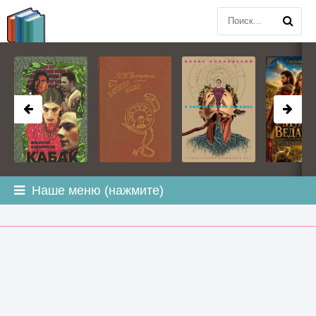
BOOK
PLANETA
.COM
Наше меню (нажмите)