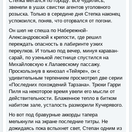
Степка метался по городу: все чудились,
звенели в ушах свистки агентов уголовного
розыска. Только в середине дня Степка наконец
успокоился, поняв, что оторвался от погони.
Он шел не спеша по Набережной-
Александровской к крепости, где решил
переждать опасность в лабиринте узких
переулков. И только под вечер, минуя караван-
сарай, по узенькой лестнице спустился на
Михайловскую к Лалаевскому пассажу.
Проскользнув в кинозал «Тейяре», он с
удивительным терпением просмотрел две серии
«Последних похождений Тарзана». Трюки Гарри
Пиля на некоторое время увели его мысли от
действительности. Блаженное тепло в битком
набитом зале, усталость разморили Кучерявого.
Но вот под бравурные аккорды тапера
мелькнули на экране последние титры. Не
дожидаясь пока вспыхнет свет, Степан одним из