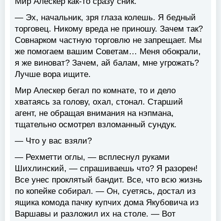
Мир Алескер как-то сразу сник.
— Эх, начальник, зря глаза колешь. Я бедный
торговец. Никому вреда не приношу. Зачем так?
Совнарком частную торговлю не запрещает. Мы
же помогаем вашим Советам… Меня обокрали,
я же виноват? Зачем, ай балам, мне угрожать?
Лучше вора ищите.
Мир Алескер бегал по комнате, то и дело
хватаясь за голову, охал, стонал. Старший
агент, не обращая внимания на нэпмана,
тщательно осмотрел взломанный сундук.
— Что у вас взяли?
— Рехметти оглы, — всплеснул руками
Шихлинский, — спрашиваешь что? Я разорен!
Все унес проклятый бандит. Все, что всю жизнь
по копейке собирал. — Он, суетясь, достал из
ящика комода пачку купчих дома Якубовича из
Варшавы и разложил их на столе. — Вот