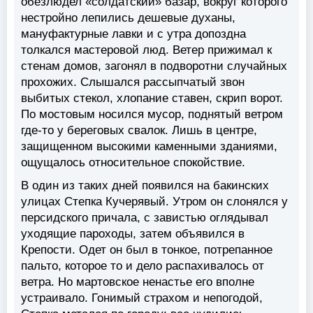
обезлюдел «солдатский» базар, вокруг которого
нестройно лепились дешевые духаны,
мануфактурные лавки и с утра допоздна
толкался мастеровой люд. Ветер прижимал к
стенам домов, загонял в подворотни случайных
прохожих. Слышался рассыпчатый звон
выбитых стекол, хлопание ставен, скрип ворот.
По мостовым носился мусор, поднятый ветром
где-то у береговых свалок. Лишь в центре,
защищенном высокими каменными зданиями,
ощущалось относительное спокойствие.
В один из таких дней появился на бакинских
улицах Степка Кучерявый. Утром он слонялся у
персидского причала, с завистью оглядывал
уходящие пароходы, затем объявился в
Крепости. Одет он был в тонкое, потрепанное
пальто, которое то и дело распахивалось от
ветра. Но мартовское ненастье его вполне
устраивало. Гонимый страхом и непогодой,