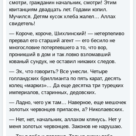
смотри, гражданин начальник, смотри! Этим
квитанциям двадцать лет. Годами копил.
Мучился. Детям кусок хлеба жалел… Аллах
свидетель!
— Короче, короче, Шихлинский! — нетерпеливо
прервал его старший агент — его бесило не
многословие потерпевшего а то, что вор,
проникший в дом и так ловко взломавший
кованый сундук, не оставил никаких следов.
— Эх, что говорить? Все унесли. Четыре
голландских бриллианта по пять карат, десять
колец «маркиз»… Да еще десятка три турецких
империалов, старинных, дедовских.
— Ладно, чего уж там… Наверное, еще мешочек
золотых червонцев припасен, а? Николаевских.
— Нет, нет, начальник, аллахом клянусь. Нет у
меня золотых червонцев. Законов не нарушаю.