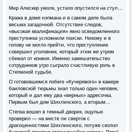
Мир Алескер умолк, устало опустился на стул…
Кража в доме нэпмана и в самом деле была
весьма загадочной. Отсутствие следов,
«высокая квалификация» явно осведомленного
преступника усложнили поиски. Никому и в
голову не могло прийти, что преступление
совершил уголовник, который этим же утром
сбежал от конвоя. Именно замешательство
сотрудников угро сыграло счастливую роль в
Степкиной судьбе.
О готовившемся побеге «Кучерявого» в камере
баиловской тюрьмы знал только один человек,
который и дал ему два «верных» адресочка.
Первым был дом Шихлинского, а вторым…
Степка вошел в темный дворик, ощупью
проверил — на месте ли сверток с
драгоценностями Шихлинского, потуже сколол