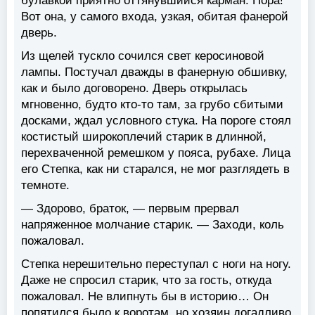
булавкой приятно оттянувшийся карман. Пора!
Вот она, у самого входа, узкая, обитая фанерой
дверь.
Из щелей тускло сочился свет керосиновой
лампы. Постучал дважды в фанерную обшивку,
как и было договорено. Дверь открылась
мгновенно, будто кто-то там, за грубо сбитыми
досками, ждал условного стука. На пороге стоял
костистый широкоплечий старик в длинной,
перехваченной ремешком у пояса, рубахе. Лица
его Степка, как ни старался, не мог разглядеть в
темноте.
— Здорово, браток, — первым прервал
напряженное молчание старик. — Заходи, коль
пожаловал.
Степка нерешительно переступал с ноги на ногу.
Даже не спросил старик, что за гость, откуда
пожаловал. Не влипнуть бы в историю… Он
попятился было к воротам, но хозяин догадливо