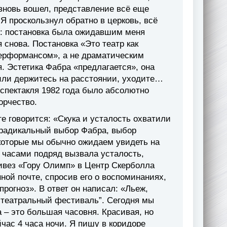
 вновь вошел, представление всё еще
 Я проскользнул обратно в церковь, всё
ия: постановка была ожидавшим меня
 снова. Постановка «Это театр как
перформансом», а не драматическим
. Эстетика Фабра «предлагается», она
 или держитесь на расстоянии, уходите…
е спектакля 1982 года было абсолютно
орчество.
е говорится: «Скука и усталость охватили
й радикальный выбор Фабра, выбор
 которые мы обычно ожидаем увидеть на
 часами подряд вызвала усталость,
привез «Гору Олимп» в Центр Скерболла
ной почте, спросив его о воспоминаниях,
прогноз». В ответ он написал: «Льеж,
 театральный фестиваль”. Сегодня мы
 – это большая часовня. Красивая, но
час 4 часа ночи. Я пишу в коридоре