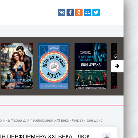
тво Яна Фабра для перформера XXI века - Люк ван ден Дрис
ЛЯ ПЕРФОРМЕРА XXI ВЕКА - ЛЮК