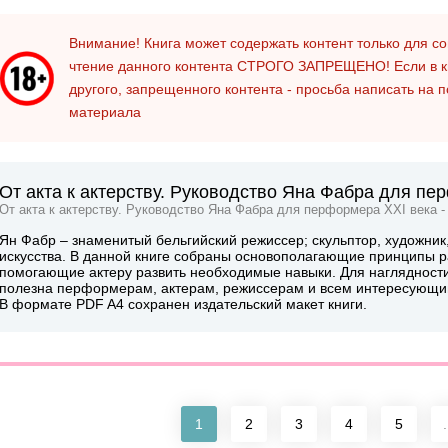
Внимание! Книга может содержать контент только для 
чтение данного контента
СТРОГО ЗАПРЕЩЕНО!
Если в к
другого, запрещенного контента - просьба написать на 
материала
От акта к актерству. Руководство Яна Фабра для пе
От акта к актерству. Руководство Яна Фабра для перформера XXI века -
Ян Фабр – знаменитый бельгийский режиссер; скульптор, художник
искусства. В данной книге собраны основополагающие принципы
помогающие актеру развить необходимые навыки. Для наглядност
полезна перформерам, актерам, режиссерам и всем интересующи
В формате PDF A4 сохранен издательский макет книги.
1
2
3
4
5
.