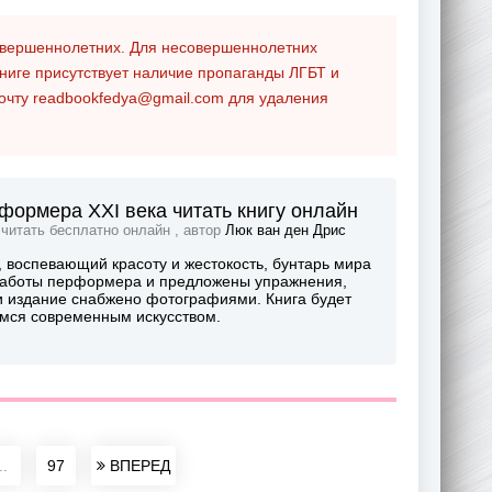
совершеннолетних. Для несовершеннолетних
ниге присутствует наличие пропаганды ЛГБТ и
почту
readbookfedya@gmail.com
для удаления
рформера XXI века читать книгу онлайн
 читать бесплатно онлайн , автор
Люк ван ден Дрис
, воспевающий красоту и жестокость, бунтарь мира
 работы перформера и предложены упражнения,
и издание снабжено фотографиями. Книга будет
мся современным искусством.
..
97
ВПЕРЕД