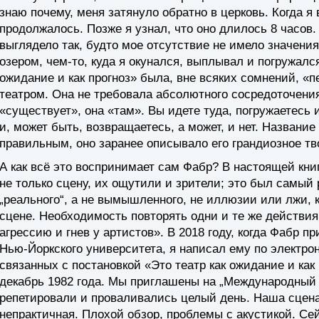
знаю почему, меня затянуло обратно в церковь. Когда я
продолжалось. Позже я узнал, что оно длилось 8 часов.
выглядело так, будто мое отсутствие не имело значен
озером, чем-то, куда я окунался, выплывал и погружался
ожидание и как прогноз» была, вне всяких сомнений, «
театром. Она не требовала абсолютного сосредоточения
«существует», она «там». Вы идете туда, погружаетесь
и, может быть, возвращаетесь, а может, и нет. Названи
правильным, оно заранее описывало его грандиозное тв
А как всё это воспринимает сам Фабр? В настоящей книг
не только сцену, их ощутили и зрители; это был самы
„реального“, а не вымышленного, не иллюзии или лжи,
сцене. Необходимость повторять одни и те же действия
агрессию и гнев у артистов». В 2018 году, когда Фабр 
Нью-Йоркского университета, я написал ему по электрон
связанных с постановкой «Это театр как ожидание и как 
декабрь 1982 года. Мы приглашены на „Международный
репетировали и проваливались целый день. Наша сцена
непрактичная. Плохой обзор, проблемы с акустикой. Сей