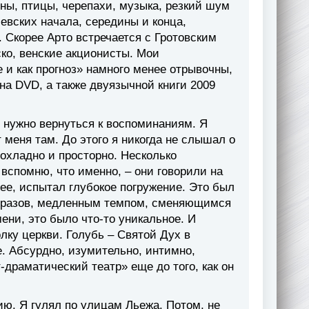
ы, птицы, черепахи, музыка, резкий шум
левских начала, середины и конца,
 Скорее Арто встречается с Гротовским
ско, венские акционисты. Мои
 и как прогноз» намного менее отрывочны,
на DVD, а также двуязычной книги 2009
 нужно вернуться к воспоминаниям. Я
т меня там. До этого я никогда не слышал о
рохладно и просторно. Несколько
 вспомню, что именно, – они говорили на
щее, испытал глубокое погружение. Это был
образов, медленным темпом, сменяющимся
ни, это было что-то уникальное. И
ку церкви. Голубь – Святой Дух в
. Абсурдно, изумительно, интимно,
-драматический театр» еще до того, как он
ию. Я гулял по улицам Льежа. Потом, не