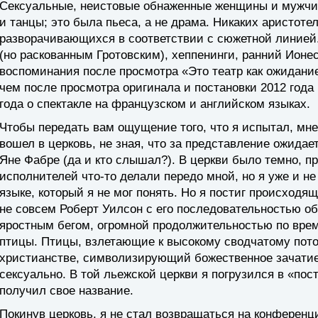
Сексуальные, неистовые обнаженные женщины и мужчин
и танцы; это была пьеса, а не драма. Никаких аристоте
разворачивающихся в соответствии с сюжетной линией.
(но раскованным Гротовским), хеппенинги, ранний Ионе
воспоминания после просмотра «Это театр как ожидание
чем после просмотра оригинала и постановки 2012 года 
года о спектакле на французском и английском языках.
Чтобы передать вам ощущение того, что я испытал, мне
вошел в церковь, не зная, что за представление ожидае
Яне Фабре (да и кто слышал?). В церкви было темно, п
исполнителей что-то делали передо мной, но я уже и не
языке, который я не мог понять. Но я постиг происходя
не совсем Роберт Уилсон с его последовательностью 
яростным бегом, огромной продолжительностью по време
птицы. Птицы, взлетающие к высокому сводчатому потол
христианстве, символизирующий божественное зачатие
сексуально. В той льежской церкви я погрузился в «пост
получил свое название.
Покинув церковь, я не стал возвращаться на конференц