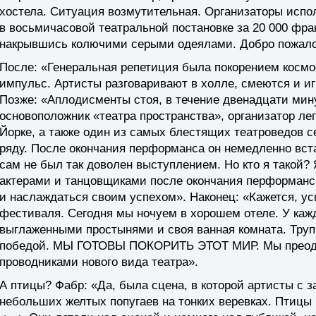
хостела. Ситуация возмутительная. Организаторы испол
в восьмичасовой театральной постановке за 20 000 фра
накрывшись колючими серыми одеялами. Добро пожалов
После: «Генеральная репетиция была покорением косм
импульс. Артисты разговаривают в холле, смеются и и
Позже: «Аплодисменты стоя, в течение двенадцати мину
основоположник «театра пространства», организатор л
Йорке, а также один из самых блестящих театроведов с
ряду. После окончания перформанса он немедленно вста
сам не был так доволен выступлением. Но кто я такой? 
актерами и танцовщиками после окончания перформанса
и наслаждаться своим успехом». Наконец: «Кажется, у
фестиваля. Сегодня мы ночуем в хорошем отеле. У каж
выглаженными простынями и своя ванная комната. Труп
победой. МЫ ГОТОВЫ ПОКОРИТЬ ЭТОТ МИР. Мы преодо
проводниками нового вида театра».
А птицы? Фабр: «Да, была сцена, в которой артисты с 
небольших желтых попугаев на тонких веревках. Птицы