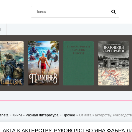
Ы
aneta
»
Книги
»
Разная литература
»
Прочее
» От акта к актерству. Руководс
Т АКТА К АКТЕРСТВУ. РУКОВОДСТВО ЯНА ФАБРА Д