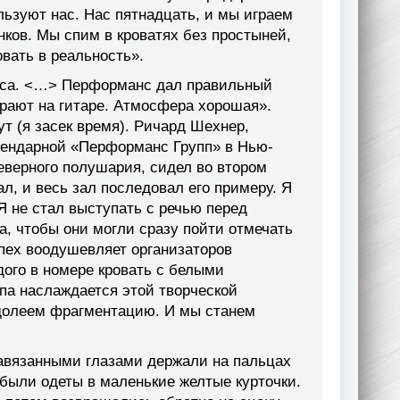
ьзуют нас. Нас пятнадцать, и мы играем
нков. Мы спим в кроватях без простыней,
ать в реальность».
оса. <…> Перформанс дал правильный
грают на гитаре. Атмосфера хорошая».
т (я засек время). Ричард Шехнер,
егендарной «Перформанс Групп» в Нью-
еверного полушария, сидел во втором
л, и весь зал последовал его примеру. Я
Я не стал выступать с речью перед
, чтобы они могли сразу пойти отмечать
спех воодушевляет организаторов
дого в номере кровать с белыми
па наслаждается этой творческой
леем фрагментацию. И мы станем
завязанными глазами держали на пальцах
 были одеты в маленькие желтые курточки.