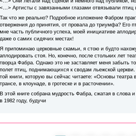
<…> Они летали над сценой и немного над публикой, но
<…> Артисты с завязанными глазами отвязывали птиц 
Так что же реально? Подробное изложение Фабром прак
отвержения до принятия, от провала до триумфа? Его п
мне часть публичного успеха, моей инициативе аплодир
даже о самих сидячих местах!
Я припоминаю церковные скамьи, я стою и будто нахожу
аплодировать стоя. Но, конечно, после стольких лет т
творца Фабра. Однако это не заставляет меня забыть то
полет птиц, поднимающихся к сводам льежской церкви. 
той книги, которую вы сейчас читаете: «Основы театра в
трансе, в клоунаде, в гротеске и в расточении».
В этой книге собрана мудрость Фабра, сжатая в слова 
в 1982 году, будучи