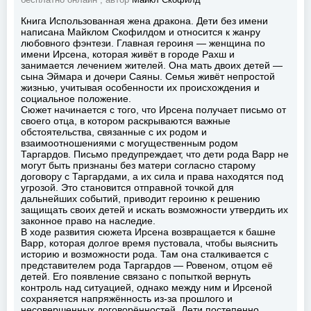
бесплатно онлайн , автор
Майкл Скофилд
Книга Использованная жена дракона. Дети без имени
написана Майклом Скофилдом и относится к жанру
любовного фэнтези. Главная героиня — женщина по
имени Ирсена, которая живёт в городе Рахш и
занимается лечением жителей. Она мать двоих детей —
сына Эймара и дочери Саяны. Семья живёт непростой
жизнью, учитывая особенности их происхождения и
социальное положение.
Сюжет начинается с того, что Ирсена получает письмо от
своего отца, в котором раскрываются важные
обстоятельства, связанные с их родом и
взаимоотношениями с могущественным родом
Таргардов. Письмо предупреждает, что дети рода Варр не
могут быть признаны без матери согласно старому
договору с Таргардами, а их сила и права находятся под
угрозой. Это становится отправной точкой для
дальнейших событий, приводит героиню к решению
защищать своих детей и искать возможности утвердить их
законное право на наследие.
В ходе развития сюжета Ирсена возвращается к башне
Варр, которая долгое время пустовала, чтобы выяснить
историю и возможности рода. Там она сталкивается с
представителем рода Таргардов — Ровеном, отцом её
детей. Его появление связано с попыткой вернуть
контроль над ситуацией, однако между ним и Ирсеной
сохраняется напряжённость из-за прошлого и
несовершенных договорённостей. Дети постепенно