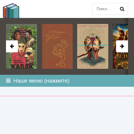
BOOK
PLANETA
.COM
Наше меню (нажмите)