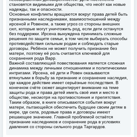
становятся видимыми для общества, что несёт как новые
надежды, так и опасности.
Основные конфликты вращаются вокруг права детей быть
признанными наследниками, взаимоотношений между
ирсеной и Ровеном, а также угроз со стороны внешних
сил, которые могут уничтожить род, если дети останутся
без поддержки. Ирсена вынуждена принимать сложные
решения по защите семьи, в том числе выбирать способы
противодействия сильным родам и соблюдать старые
договоры. Ребёнок не может получить признание без
матери, поэтому её роль считается ключевой для
сохранения рода Варр.
Важной составляющей повествования является сложная
динамика между личными отношениями и политическими
интригами. Ирсена, её дети и Ровен оказываются
втянутыми в борьбу за признание и сохранение наследия,
где каждое действие имеет серьёзные последствия. В
конечном счёте сюжет акцентирует внимание на теме
защиты рода и права детей иметь своё имя и место в
обществе, несмотря на противостояния и препятствия.
Таким образом, в книге описываются события вокруг
матери, пытающейся обеспечить будущее своим детям в
мире, где сила, родовые права и договоры имеют
решающее значение. Главной проблемой остаётся
признание наследников и сохранение рода в условиях
давления со стороны сильного рода Таргардов.