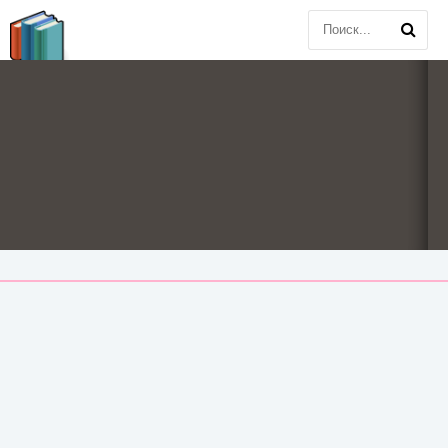
BOOK
PLANETA
.COM