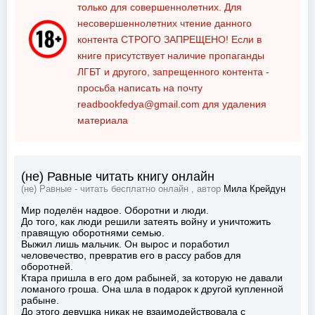
только для совершеннолетних. Для
несовершеннолетних чтение данного
контента
СТРОГО ЗАПРЕЩЕНО!
Если в
книге присутствует наличие пропаганды
ЛГБТ и другого, запрещенного контента -
просьба написать на почту
readbookfedya@gmail.com
для удаления
материала
(не) Равные читать книгу онлайн
(не) Равные - читать бесплатно онлайн , автор
Мила Крейдун
Мир поделён надвое. Оборотни и люди.
До того, как люди решили затеять войну и уничтожить
правящую оборотнями семью.
Выжил лишь мальчик. Он вырос и поработил
человечество, превратив его в рассу рабов для
оборотней.
Ктара пришла в его дом рабыней, за которую не давали
ломаного гроша. Она шла в подарок к другой купленной
рабыне.
До этого девушка никак не взаимодействовала с