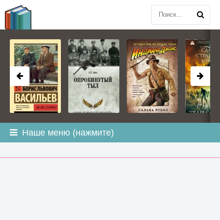
BOOK
PLANETA
.COM
Наше меню (нажмите)