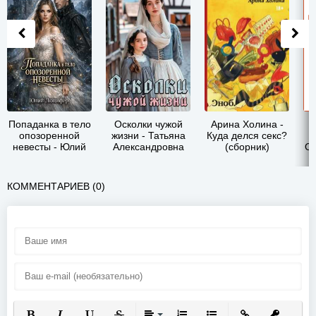
Попаданка в тело
Осколки чужой
Арина Холина -
опозоренной
жизни - Татьяна
Куда делся секс?
невесты - Юлий
Александровна
(сборник)
Ос
Люцифер
Захарова
КОММЕНТАРИЕВ (0)