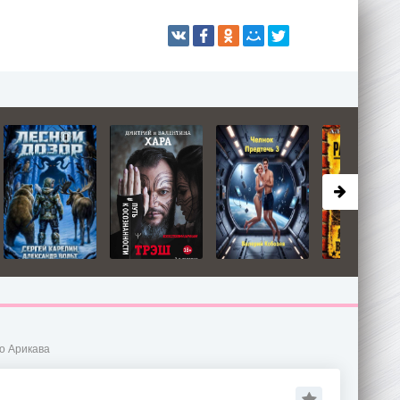
о Арикава