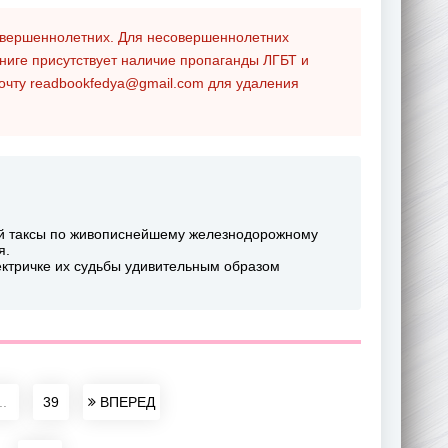
совершеннолетних. Для несовершеннолетних
ниге присутствует наличие пропаганды ЛГБТ и
почту
readbookfedya@gmail.com
для удаления
ой таксы по живописнейшему железнодорожному
я.
лектричке их судьбы удивительным образом
..
39
ВПЕРЕД