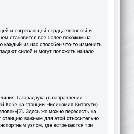
щей и согревающей сердца японской и
днем становится все более похожим на
о каждый из нас способен что-то изменить
бладают силой и могут положить начало
линия Такарадзука (в направлении
ей Кобе на станции Нисиномия-Китагути)
ловек»[2]. Здесь же можно пересесть на
ет станцию важным для этой относительно
нспортным узлом, где встречаются три