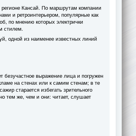
 регионе Кансай. По маршрутам компании
ами и ретроинтерьером, популярные как
об, по мнению которых электрички
м стилем.
уй, одной из наименее известных линий
ет безучастное выражение лица и погружен
кламе на стенах или к самим стенам; в те
ссажир старается избегать зрительного
но тем же, чем и они: читает, слушает