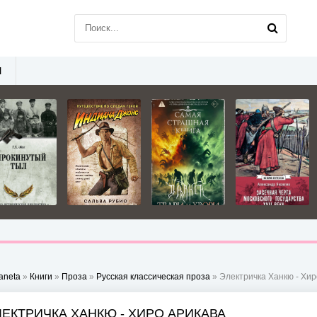
Ы
aneta
»
Книги
»
Проза
»
Русская классическая проза
» Электричка Ханкю - Хир
ЛЕКТРИЧКА ХАНКЮ - ХИРО АРИКАВА