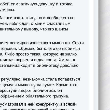
собой симпатичную девушку и тотчас
мужчины.
асаси взять книгу, но и вообще его не
ажей, наблюдая, с каким счастливым
ешительному выводу, что его шансы
нием всемирно известного мышонка. Сочтя
 головой. «Должно быть, это ее любимая
а. Либо просто такая, которую не жалко.
 хлипкая порвется в два счета. Хм-м…»
ательница ходит в библиотеку довольно
 регулярно, незнакомка стала попадаться
ающемуся мышонку на сумке. Кроме того,
ереступив порог библиотеки, он
зображением обаятельного грызуна.
 усматривал в ней конкурентку и всякий
ть содержимое стеллажей с удвоенным