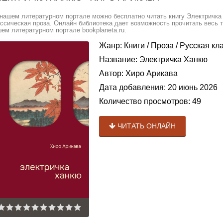
нашем литературном портале можно бесплатно читать книгу Электричка 
ссическая проза. Онлайн библиотека дает возможность прочитать весь 
ем литературном портале bookplaneta.ru.
Жанр:
Книги
/
Проза
/
Русская кл
Название:
Электричка Ханкю
Автор:
Хиро Арикава
Дата добавления:
20 июнь 2026
Количество просмотров:
49
ЧИТАТЬ ОНЛАЙН