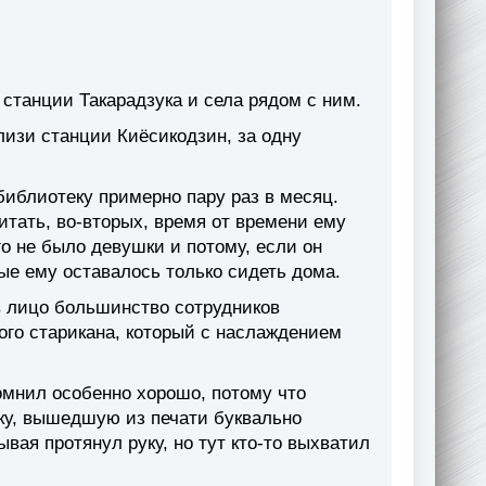
 станции Такарадзука и села рядом с ним.
лизи станции Киёсикодзин, за одну
библиотеку примерно пару раз в месяц.
тать, во-вторых, время от времени ему
го не было девушки и потому, если он
ные ему оставалось только сидеть дома.
 в лицо большинство сотрудников
вого старикана, который с наслаждением
мнил особенно хорошо, потому что
нку, вышедшую из печати буквально
вая протянул руку, но тут кто-то выхватил