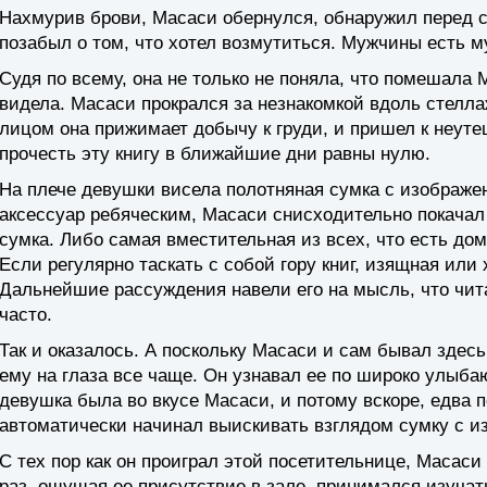
Нахмурив брови, Масаси обернулся, обнаружил перед 
позабыл о том, что хотел возмутиться. Мужчины есть 
Судя по всему, она не только не поняла, что помешала М
видела. Масаси прокрался за незнакомкой вдоль стелл
лицом она прижимает добычу к груди, и пришел к неут
прочесть эту книгу в ближайшие дни равны нулю.
На плече девушки висела полотняная сумка с изображе
аксессуар ребяческим, Масаси снисходительно покачал
сумка. Либо самая вместительная из всех, что есть дом
Если регулярно таскать с собой гору книг, изящная или
Дальнейшие рассуждения навели его на мысль, что чит
часто.
Так и оказалось. А поскольку Масаси и сам бывал здесь
ему на глаза все чаще. Он узнавал ее по широко улыб
девушка была во вкусе Масаси, и потому вскоре, едва п
автоматически начинал выискивать взглядом сумку с и
С тех пор как он проиграл этой посетительнице, Масаси
раз, ощущая ее присутствие в зале, принимался изуча