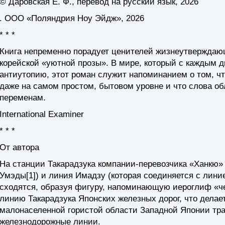
© Даровская E. Ф., перевод на русский язык, 2026
. ООО «Поляндрия Ноу Эйдж», 2026
* * *
Книга непременно порадует ценителей жизнеутверждаю
корейской «уютной прозы». В мире, который с каждым 
антиутопию, этот роман служит напоминанием о том, чт
даже на самом простом, бытовом уровне и что слова о
переменам.
International Examiner
* * *
От автора
На станции Такарадзука компании-перевозчика «Ханкю» 
Умэды[1]) и линия Имадзу (которая соединяется с лини
сходятся, образуя фигуру, напоминающую иероглиф «че
линию Такарадзука Японских железных дорог, что дела
малонаселенной гористой области Западной Японии тра
железнодорожные линии.