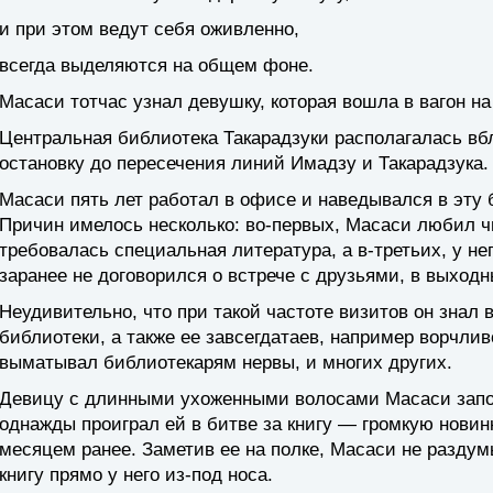
и при этом ведут себя оживленно,
всегда выделяются на общем фоне.
Масаси тотчас узнал девушку, которая вошла в вагон на
Центральная библиотека Такарадзуки располагалась вб
остановку до пересечения линий Имадзу и Такарадзука.
Масаси пять лет работал в офисе и наведывался в эту 
Причин имелось несколько: во-первых, Масаси любил чи
требовалась специальная литература, а в-третьих, у не
заранее не договорился о встрече с друзьями, в выход
Неудивительно, что при такой частоте визитов он знал
библиотеки, а также ее завсегдатаев, например ворчли
выматывал библиотекарям нервы, и многих других.
Девицу с длинными ухоженными волосами Масаси запо
однажды проиграл ей в битве за книгу — громкую нови
месяцем ранее. Заметив ее на полке, Масаси не раздумы
книгу прямо у него из-под носа.