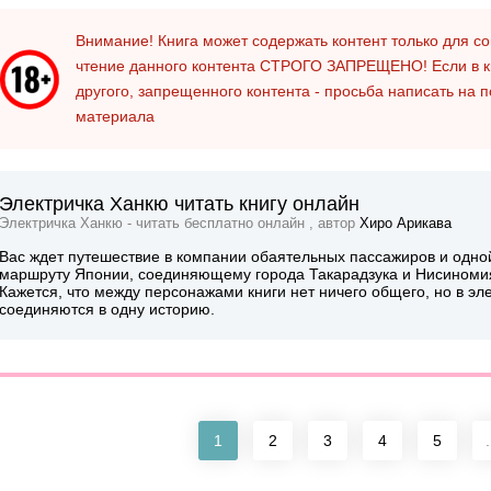
Внимание! Книга может содержать контент только для 
чтение данного контента
СТРОГО ЗАПРЕЩЕНО!
Если в к
другого, запрещенного контента - просьба написать на 
материала
Электричка Ханкю читать книгу онлайн
Электричка Ханкю - читать бесплатно онлайн , автор
Хиро Арикава
Вас ждет путешествие в компании обаятельных пассажиров и одн
маршруту Японии, соединяющему города Такарадзука и Нисиноми
Кажется, что между персонажами книги нет ничего общего, но в э
соединяются в одну историю.
1
2
3
4
5
.