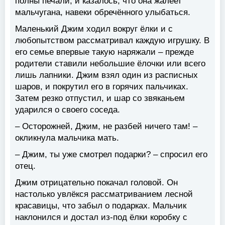
полны печали, и казалось, что она жалеет
мальчугана, навеки обречённого улыбаться.
Маленький Джим ходил вокруг ёлки и с
любопытством рассматривал каждую игрушку. В
его семье впервые такую наряжали – прежде
родители ставили небольшие ёлочки или всего
лишь лапники. Джим взял один из расписных
шаров, и покрутил его в горячих пальчиках.
Затем резко отпустил, и шар со звяканьем
ударился о своего соседа.
– Осторожней, Джим, не разбей ничего там! –
окликнула мальчика мать.
– Джим, ты уже смотрел подарки? – спросил его
отец.
Джим отрицательно покачал головой. Он
настолько увлёкся рассматриванием лесной
красавицы, что забыл о подарках. Мальчик
наклонился и достал из-под ёлки коробку с