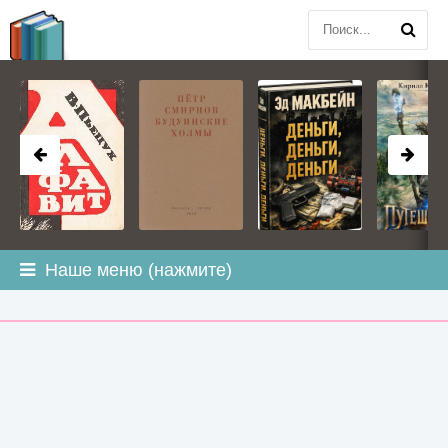
BOOK
PLANETA
.COM
Наше меню (нажмите)