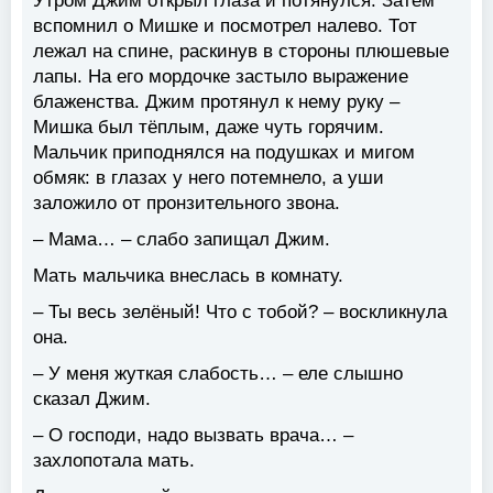
Утром Джим открыл глаза и потянулся. Затем
вспомнил о Мишке и посмотрел налево. Тот
лежал на спине, раскинув в стороны плюшевые
лапы. На его мордочке застыло выражение
блаженства. Джим протянул к нему руку –
Мишка был тёплым, даже чуть горячим.
Мальчик приподнялся на подушках и мигом
обмяк: в глазах у него потемнело, а уши
заложило от пронзительного звона.
– Мама… – слабо запищал Джим.
Мать мальчика внеслась в комнату.
– Ты весь зелёный! Что с тобой? – воскликнула
она.
– У меня жуткая слабость… – еле слышно
сказал Джим.
– О господи, надо вызвать врача… –
захлопотала мать.