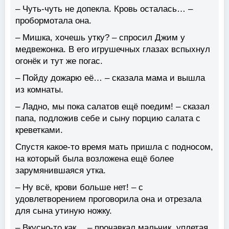
– Чуть-чуть не допекла. Кровь осталась… –
пробормотала она.
– Мишка, хочешь утку? – спросил Джим у
медвежонка. В его игрушечных глазах вспыхнул
огонёк и тут же погас.
– Пойду дожарю её… – сказала мама и вышла
из комнаты.
– Ладно, мы пока салатов ещё поедим! – сказал
папа, подложив себе и сыну порцию салата с
креветками.
Спустя какое-то время мать пришла с подносом,
на который была возложена ещё более
зарумянившаяся утка.
– Ну всё, крови больше нет! – с
удовлетворением проговорила она и отрезала
для сына утиную ножку.
– Вкусно-то как… – прочавкал мальчик, уплетая