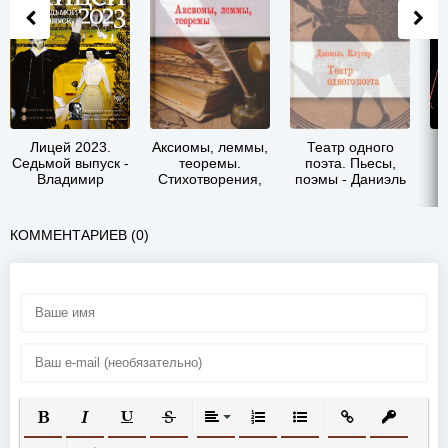
Лицей 2023.
Аксиомы, леммы,
Театр одного
П
Седьмой выпуск -
теоремы.
поэта. Пьесы,
Владимир
Стихотворения,
поэмы - Даниэль
Евгеньевич
баллады,
Мусеевич Клугер
Хохлов
переводы -
Даниэль
КОММЕНТАРИЕВ (0)
Мусеевич Клугер
ПОЛУЖИРНЫЙ
КУРСИВ
ПОДЧЕРКНУТЫЙ
ЗАЧЕРКНУТЫЙ
ВЫРАВНИВАНИЕ
НУМЕРОВАННЫЙ СПИСОК
МАРКИРОВАННЫЙ СП
ВСТАВИТЬ ССЫ
ВСТАВИТ