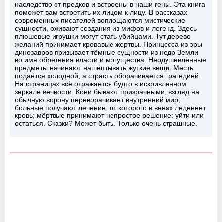
наследство от предков и встроены в наши гены. Эта книга
поможет вам встретить их лицом к лицу. В рассказах
современных писателей воплощаются мистические
сущности, оживают создания из мифов и легенд. Здесь
плюшевые игрушки могут стать убийцами. Тут дерево
желаний принимает кровавые жертвы. Принцесса из эры
динозавров призывает тёмные сущности из недр Земли
во имя обретения власти и могущества. Неодушевлённые
предметы начинают нашёптывать жуткие вещи. Месть
подаётся холодной, а страсть оборачивается трагедией.
На страницах всё отражается будто в искривлённом
зеркале вечности. Кони бывают призрачными; взгляд на
обычную ворону переворачивает внутренний мир;
больные получают лечение, от которого в венах леденеет
кровь; мёртвые принимают непростое решение: уйти или
остаться. Сказки? Может быть. Только очень страшные.