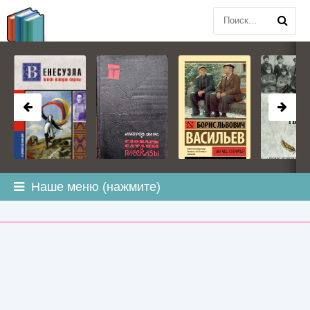
BOOK
PLANETA
.COM
Наше меню (нажмите)