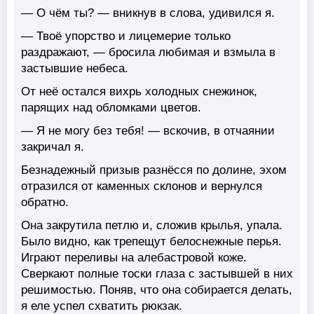
— О чём ты? — вникнув в слова, удивился я.
— Твоё упорство и лицемерие только
раздражают, — бросила любимая и взмыла в
застывшие небеса.
От неё остался вихрь холодных снежинок,
парящих над обломками цветов.
— Я не могу без тебя! — вскочив, в отчаянии
закричал я.
Безнадежный призыв разнёсся по долине, эхом
отразился от каменных склонов и вернулся
обратно.
Она закрутила петлю и, сложив крылья, упала.
Было видно, как трепещут белоснежные перья.
Играют переливы на алебастровой коже.
Сверкают полные тоски глаза с застывшей в них
решимостью. Поняв, что она собирается делать,
я еле успел схватить рюкзак.