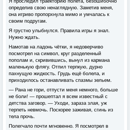
Я проследил траекторию полета, безошибочно
определив свою ненаглядную. Заметив меня,
она игриво пропорхнула мимо и умчалась к
своим подругам.
Я грустно улыбнулся. Правила игры я знал.
Нужно ждать.
Намотав на ладонь чётки, я недоверчиво
посмотрел на символ, круг разделенный
пополам и, скривившись, вынул из кармана
маленькую флягу. Отпил терпкую, дурно
пахнущую жидкость. Грудь ещё болела, и
приходилось останавливать спазмы зельем.
— Рана не гори, отпусти меня немного, больше
не боли! — прошептал я всем известный с
детства заговор. — Уходи, зараза злая, уж
терпеть невмочь. Поскорее заживая, сгинь из
тела прочь.
Полегчало почти мгновенно. Я посмотрел в