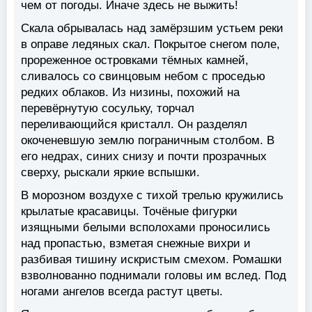
чем от погоды. Иначе здесь не выжить!
Скала обрывалась над замёрзшим устьем реки
в оправе ледяных скал. Покрытое снегом поле,
прореженное островками тёмных камней,
сливалось со свинцовым небом с проседью
редких облаков. Из низины, похожий на
перевёрнутую сосульку, торчал
переливающийся кристалл. Он разделял
окоченевшую землю пограничным столбом. В
его недрах, синих снизу и почти прозрачных
сверху, рыскали яркие вспышки.
В морозном воздухе с тихой трелью кружились
крылатые красавицы. Точёные фигурки
изящными белыми всполохами проносились
над пропастью, взметая снежные вихри и
разбивая тишину искристым смехом. Ромашки
взволнованно поднимали головы им вслед. Под
ногами ангелов всегда растут цветы.