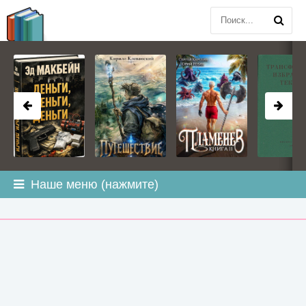
BOOK
PLANETA
.COM
Наше меню (нажмите)