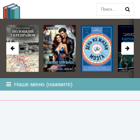
BOOK
PLANETA
.COM
Наше меню (нажмите)