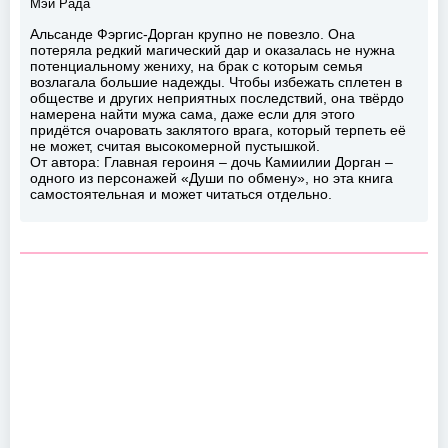
Мэй Рада
Альсанде Фэргис-Дорган крупно не повезло. Она
потеряла редкий магический дар и оказалась не нужна
потенциальному жениху, на брак с которым семья
возлагала большие надежды. Чтобы избежать сплетен в
обществе и других неприятных последствий, она твёрдо
намерена найти мужа сама, даже если для этого
придётся очаровать заклятого врага, который терпеть её
не может, считая высокомерной пустышкой.
От автора: Главная героиня – дочь Камиилии Дорган –
одного из персонажей «Души по обмену», но эта книга
самостоятельная и может читаться отдельно.